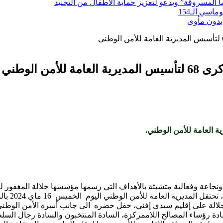
لمسروقة” ويدعو لتعزيز حماية الأطفال من التجنيد
سي الـ154
بدون مأوى
ن الوطني
، ونجاعة وفعالية متشبثة بالأهداف التي رسمها مؤسسها جلالة المغفور 
لة على إقليم سيدي إفني، حفل حضره الى جانب أسرة الأمن الوطني 
ة رؤساء المصالح اللاممركزة، السادة المنتخبون والسادة رجال السلط