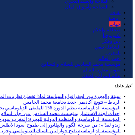
الفلاحة والصيد البحري
السياحة وأسواق المال
ثقافة
رياضة
جهات
صحافة وإعلام
تكنولوجيا
دين وفكر
الشاملة تيفي
المغرب
أخبار العالم
مؤسسة محمد السادس للسلام والتسامح
صوت مغاربة العالم
عالم المرأة والطفل
أخبار عاجلة
سبتة والهجرة بين الجغرافيا والسياسة: لماذا تخطئ نظريات ال
الرباط – تتويج أكاديمي جديد بجامعة محمد الخامس
المؤسسة الدبلوماسية تنظم الدورة 156 للملتقى الدبلوماسي بحضور 40 دولة وحزب الاستقلال ضيف الشرف
إحداث لجنة الاستثمار بمؤسسة محمد السادس من أجل السلام و
المؤسسة الدبلوماسية والمنظمة الدولية للهجرة: المغرب نموذج ر
زيدو لقدّام: من صرخة الگوم والطابور إلى طموح أسود الأطلس
المؤسسة الدبلوماسية تفتح حواراً بين السلك الدبلوماسي وحزب العد