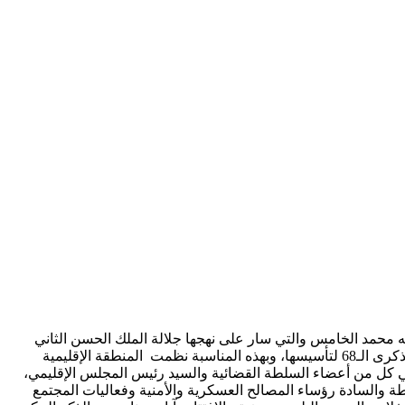
له محمد الخامس والتي سار على نهجها جلالة الملك الحسن الثاني
طيب الله ثراهما ووارث سرهما الملك محمد السادس نصره الله وأيده، تحتفل المديرية العامة للأمن الوطني اليوم الخميس 16 ماي 2024 بالذكرى الـ68 لتأسيسها، وبهذه المناسبة نظمت المنطقة الإقليمية
كل من أعضاء السلطة القضائية والسيد رئيس المجلس الإقليمي،
ة والسادة رؤساء المصالح العسكرية والأمنية وفعاليات المجتمع