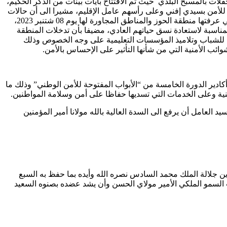
فلات بالمسبح البلدي حيث تم الافتتاح بآيات بينات من الذكر الحكيم،
 للأمن بسيدي إفني وعلى رأسهم عامل الإقليم، مشيرا الى أن حالات
الطوارئ والأزمات شكلت تحديات تضاعف فيها الأجهزة الامنية عموما والشرطية خصوصا التزاماتها وهو ما ظهر بجلاء خلال الهزة الارضية التي عرفتها منطقة الحوز والمناطق المجاورة لها يوم 08 شتنبر 2023،
مناسبة لاستعادة نسق حياتهم العادي، مضيفا بأن تدخلات المنطقة
ية للشباب وتلاميذ المؤسسات التعليمية على وجه الخصوص وذلك
وائب الأمنية التي من شأنها التأثير على الإحساس بالأمن.
ادير الدورة الخامسة من “الأبواب المفتوحة للأمن الوطني” وذلك ما
لعامل أن يرفع الى السدة العالية بالله مولانا أمير المؤمنين
 جلالة الملك محمد السادس نصره الله وأيده بما حفظ به السبع
احب السمو الملكي الأمير مولاي الحسن وأن يشد عضده بصنوه السعيد