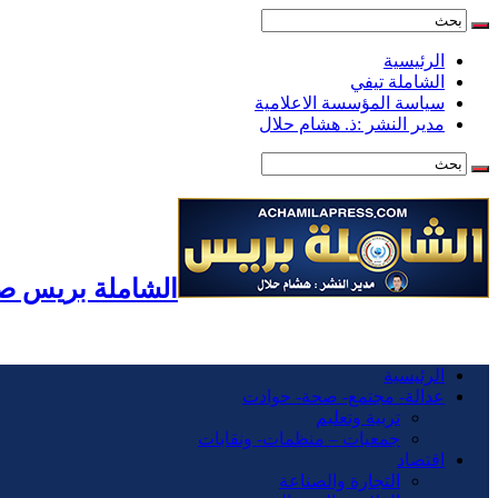
الرئيسية
الشاملة تيفي
سياسة المؤسسة الاعلامية
مدير النشر :ذ. هشام حلال
الشاملة بريس صح
الرئيسية
عدالة- مجتمع- صحة- حوادت
تربية وتعليم
جمعيات – منظمات- ونقابات
اقتصاد
التجارة والصناعة