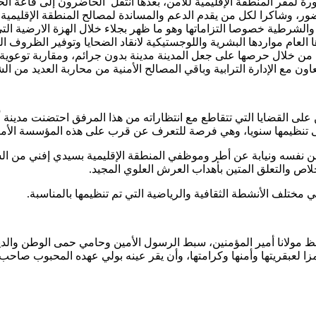
رة لمقر المنطقة الإقليمية للأمن، بعدها انتقل الحاضرون إلى قاعة الح
حضور، وشاكرا لكل من يقدم الدعم والمساندة لمصالح المنطقة الإقليمية
عام مواردها البشرية واللوجستيكية لانقاد الضحايا وتوفير الظروف ال
ئم من خلال حرصها على جعل المدينة مدينة بدون جرائم، ومقاربة توعو
ن مع الإدارة الترابية وباقي المصالح الأمنية من محاربة العديد من الش
ى القضايا التي تتقاطع مع انتظاراته من هذا المرفق احتضنت مدينة أك
نفسه ونيابة عن أطر وموظفي المنطقة الإقليمية بسيدي إفني من السيد ا
لاص والتعلق المتين بأهداب العرش العلوي المجيد.
 مختلف الأنشطة الثقافية والرياضية التي تم تنظيمها بالمناسبة.
ظ مولانا أمير المؤمنين، سبط الرسول الأمين وحامي حمى الوطن والدين
ة ورمزا لعبقريتها وأمنها وكرامتها، وأن يقر عينه بولي عهده المحبوب ص