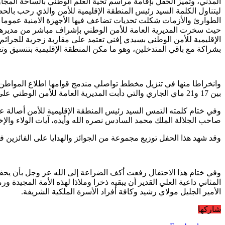
المدني، وتميز الحفل بإقامة مراسم تحية العلم الوطني بالساحة المجاو
ليتناول الكلمة السيد رئيس المنطقة الإقليمية للأمن والذي رحب بال
حيث سخرت المديرية العامة للأمن الوطني بإشراف مباشر من مديرها ال
الإقليمية للأمن الوطني بسيدي إفني تعتمد على مقاربة زجرية للجرا
بشراكة مع باقي المتدخلين، وهو ما مكن المنطقة الإقليمية بتنسيق وتعاو
وانخراطا منها في تنزيل مخطط تواصلي مندمج قوامها اطلاع المواطن عل
بين 17 و21 ماي الجاري والتي دأبت المديرية العامة للأمن الوطني على تنظيمها سنويا، وهي فرصة للتعرف عن قرب على هذه المؤسسة الأمنية وعلى الخدمات التي تسديها حفاظا على أمن وسلامة المواطنين.
وفي ختام كلمته التمس السيد رئيس المنطقة الإقليمية للأمن أصالة عن 
صاحب الجلالة الملك محمد السادس نصره الله وأيده، آيات الولاء والإخ
وقد شهد هذا الحفل توزيع مجموعة من الجوائز والهدايا على الفائزين في
وفي ختام هذا الاحتفال رفعت أكف الضراعة إلى الله عز وجل بأن يحف
المثاني داعية العلي القدير أن يبقيه ذخرا وملاذا لهذه الأمة المجيد
الأمير الجليل مولاي رشيد وكافة أفراد الأسرة الملكية الشريفة.
شاركها