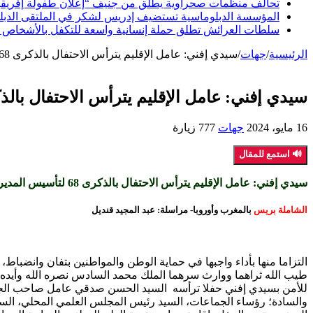
تحالف منظمات صحراوية يطلق من جنيف “إعلان طفولة إفريقيا ا
المؤسسة الدبلوماسية تستضيف إدريس لشكر في الملتقى الدبلوما
سلطات العرائش تطلق حملة إنسانية واسعة للتكفل بالأشخاص 
الرئيسية
/
جهات
/
سيدي إفني: عامل الإقليم يترأس الاحتفال بالذكرى 68 لتأسيس المديرية العامة للأمن الوطني
سيدي إفني: عامل الإقليم يترأس الاحتفال بالذكرى 68 لتأسيس المديرية العامة للأم
16 مايو، 2024
جهات
777 زيارة
🔊 استمع للمقال
سيدي إفني: عامل الإقليم يترأس الاحتفال بالذكرى 68 لتأسيس المديرية العامة للأمن الوطني.
الشاملة بريس
بالمغرب وأوروبا- مراسلة: عبد المجيد قنديل
التزاما منها بأداء واجبها في حماية الوطن والمواطنين بتفان وانضباط
للأمن بسيدي إفني حفلا ترأسه السيد الحسن صدقي عامل صاحب الجلا
والسادة؛ رؤساء الجماعات، السيد رئيس المجلس العلمي المحلي، الساد