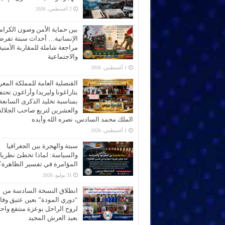
2 أغسطس، 2026
بين حماية الأمن وصون الكرام
الإنسانية… أحداث سبتة تفر
مراجعة شاملة للمقاربة الأمنية
والاجتماعية
1 أغسطس، 2026
القنصلية العامة للمملكة المغر
بتاراغونا وليريدا وأراغون تحت
بمناسبة تخليد الذكرى السابعة
والعشرين لتربع صاحب الجلالة
الملك محمد السادس، نصره الله وأيده
1 أغسطس، 2026
سبتة والهجرة بين الجغرافيا
والسياسة: لماذا تخطئ نظري
المؤامرة في تفسير الظاهرة؟
31 يوليو، 2026
انطلاق النسخة السادسة من
“دوري المودة” بعين عتيق وفاء
لروح الراحل بوعزة منتفع واحتف
بعيد العرش المجيد