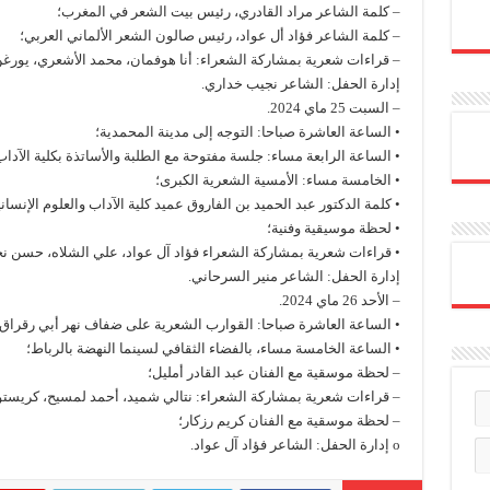
– كلمة الشاعر مراد القادري، رئيس بيت الشعر في المغرب؛
– كلمة الشاعر فؤاد أل عواد، رئيس صالون الشعر الألماني العربي؛
– قراءات شعرية بمشاركة الشعراء: أنا هوفمان، محمد الأشعري، يورغن ن
إدارة الحفل: الشاعر نجيب خداري.
– السبت 25 ماي 2024.
• الساعة العاشرة صباحا: التوجه إلى مدينة المحمدية؛
• الساعة الرابعة مساء: جلسة مفتوحة مع الطلبة والأساتذة بكلية الآداب
• الخامسة مساء: الأمسية الشعرية الكبرى؛
• كلمة الدكتور عبد الحميد بن الفاروق عميد كلية الآداب والعلوم الإنسان
• لحظة موسيقية وفنية؛
• قراءات شعرية بمشاركة الشعراء فؤاد آل عواد، علي الشلاه، حسن ن
إدارة الحفل: الشاعر منير السرحاني.
– الأحد 26 ماي 2024.
• الساعة العاشرة صباحا: القوارب الشعرية على ضفاف نهر أبي رقراق و
• الساعة الخامسة مساء، بالفضاء الثقافي لسينما النهضة بالرباط؛
– لحظة موسقية مع الفنان عبد القادر أمليل؛
– قراءات شعرية بمشاركة الشعراء: نتالي شميد، أحمد لمسيح، كريستو
– لحظة موسقية مع الفنان كريم رزكار؛
o إدارة الحفل: الشاعر فؤاد آل عواد.