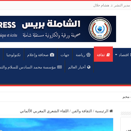
مدير النشر :ذ. هشام حلال
اقتصاد
ثقافة
رياضة
جهات
صحافة وإعلام
تكنولوجيا
أخبار العالم
مؤسسة محمد السادس للسلام والت
عة محمد الخامس
الرئيسية
/
الثقافة والفن
/
اللقاء الشعري المغربي الألماني
يمي