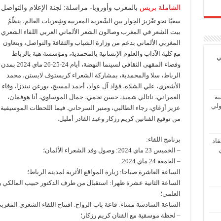
الشاملة بريس
بالمغرب وأوروبا- مراسلة: لجنة الإعلام والتواصل
سعيًا نحو تعْزيز الحِوار بين الشّعرية المغربية وشِعريات العالم، ينظّمُ
بيت الشعر في المغرب وصالون الشعر الألماني العربي اللقاء الشعري
المغربي الألماني بدعم من وزارة الشباب والثقافة والتواصل، وبتعاون
مع كلية الآداب والعلوم الإنسانية بالمحمدية، ومؤسسة هبة بالرباط
ي
وفضاء المقهى الثقافي لسينما النهضة، أيام 24-25-26 ماي 2024 بمدن
الرباط، سلا والمحمدية، بمشاركة الشعراء كريستوف لايستن، محمد
الأشعري، علي الشلاه، فؤاد آل عواد، أحمد لمسيح، يورغن نيندزا، وفاء
العمراني، ناتالي شميد، حسن نجمي، جمال الموساوي، أنا هوفمان،
بة
ولي
عزيز أزغاي، رجاء الطالبي، ومنير السرحاني. فيما اللحظات الموسيقية
من توقيع الفنانين كريم رزكار وعبد القادر أمليل.
برنامج اللقاء:
اد
– الخميس 23 ماي 2024: وصول وفد الشعراء الألمان؛
– الجمعة 24 ماي 2024.
الساعة العاشرة صباحا: زيارة المواقع الأثرية لمدينة الرباط؛
الساعة الثانية عشرة ظهرا: استقبال من طرف الدكتور حبيب المالكي ر
العلمي؛
الساعة السادسة مساء: قاعة باب الرواح. افتتاح اللقاء الشعري المغربي
– لحظة موسقية مع الفنان كريم رزكار؛