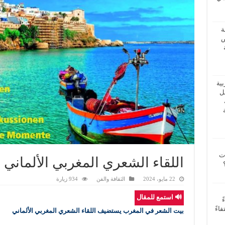
ة
ض
بية
فل
ات
اللقاء الشعري المغربي الألماني
22 مايو، 2024
الثقافة والفن
934 زيارة
🔊 استمع للمقال
ً
اءً
بيت الشعر في المغرب يستضيف اللقاء الشعري المغربي الألماني