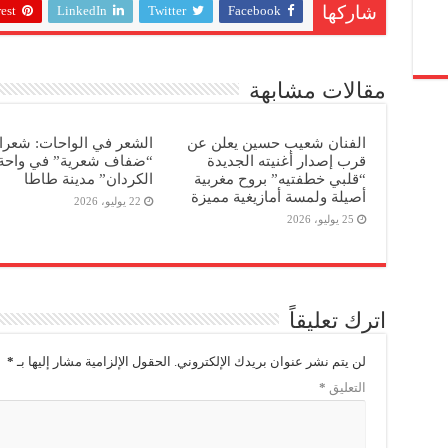
est
LinkedIn
Twitter
Facebook
شاركها
مقالات مشابهة
الفنان شعيب حسين يعلن عن
الشعر في الواحات: شعرا
قرب إصدار أغنيته الجديدة
“ضفاف شعرية” في واحة 
“قلبي خطفتيه” بروح مغربية
الكردان” مدينة طاطا
أصيلة ولمسة أمازيغية مميزة
22 يوليو، 2026
25 يوليو، 2026
اترك تعليقاً
لن يتم نشر عنوان بريدك الإلكتروني.
الحقول الإلزامية مشار إليها بـ
*
التعليق
*