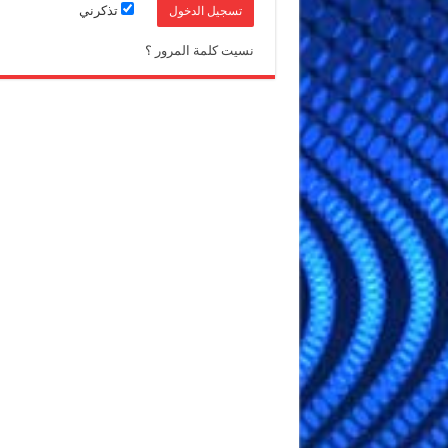
تذكرني
نسيت كلمة المرور ؟