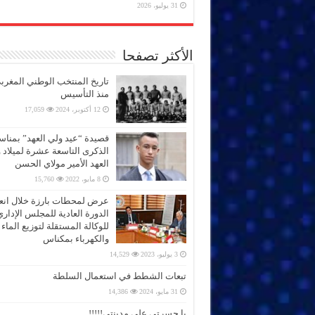
31 يوليو، 2026
الأكثر تصفحا
تاريخ المنتخب الوطني المغرب
منذ التأسيس
12 أكتوبر، 2024
17,059
قصيدة “عيد ولي العهد” بمناس
الذكرى التاسعة عشرة لميلاد 
العهد الأمير مولاي الحسن
8 مايو، 2022
15,760
عرض لمحطات بارزة خلال انعق
الدورة العادية للمجلس الإداري
للوكالة المستقلة لتوزيع الماء
والكهرباء بمكناس
3 يوليو، 2023
14,529
تبعات الشطط في استعمال السلطة
31 مايو، 2024
14,386
يا حسرتي على مدينتي!!!!!