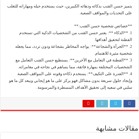
يتميز حسن القنب بذكائه ودهائه الكبيرين، حيث يستخدم حيله ومهاراته للتغلب
على التحديات والمواقف الصعبة.
**خصائص شخصية حسن القنب:**
1. **الذكاء **: يعتبر حسن القنب من الشخصيات الذكية التي تستخدم
الفطنة لتحقيق أهدافها.
2. **الجرأة والشجاعة**: يواجه المخاطر بشجاعة ودون تردد، مما يجعله
شخصية مثيرة للاهتمام.
3. **الفطنة في التعامل مع الآخرين**: يستطيع حسن القنب التعامل مع
الشخصيات المختلفة بمهارة فائقة، مما يساهم في نجاحه في مغامراته.
4. **القدرة على التكيف**: يستخدم ذكاءه وقوته على المواقف الصعبة
وإيجاد حلول سريعة بدون مشاكل فهو يركز على ما هو إيجابي ويبعد كل ما هو
سلبي في سعيه إلى تحقيق الأهداف المسطرة والمرسومة .
مقالات مشابهة