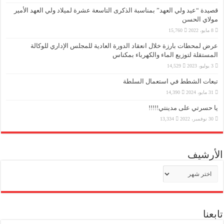
قصيدة “عيد ولي العهد” بمناسبة الذكرى التاسعة عشرة لميلاد ولي العهد الأمير
مولاي الحسن
8 مايو، 2022
15,760
عرض لمحطات بارزة خلال انعقاد الدورة العادية للمجلس الإداري للوكالة
المستقلة لتوزيع الماء والكهرباء بمكناس
3 يوليو، 2023
14,529
تبعات الشطط في استعمال السلطة
31 مايو، 2024
14,390
يا حسرتي على مدينتي!!!!!
30 نوفمبر، 2022
13,334
الأرشيف
الأرشيف
تابعنا