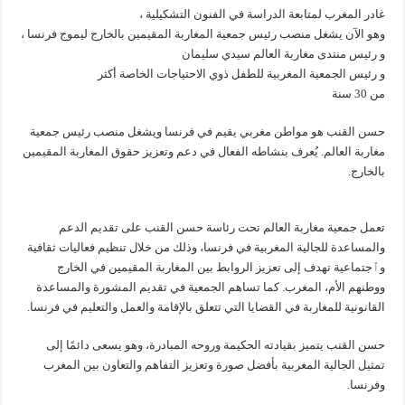
غادر المغرب لمتابعة الدراسة في الفنون التشكيلية ،
وهو الآن يشغل منصب رئيس جمعية المغاربة المقيمين بالخارج ليموج فرنسا ،
و رئيس منتدى مغاربة العالم سيدي سليمان
و رئيس الجمعية المغربية للطفل ذوي الاحتياجات الخاصة أكثر
من 30 سنة
حسن القنب هو مواطن مغربي يقيم في فرنسا ويشغل منصب رئيس جمعية
مغاربة العالم. يُعرف بنشاطه الفعال في دعم وتعزيز حقوق المغاربة المقيمين
بالخارج.
تعمل جمعية مغاربة العالم تحت رئاسة حسن القنب على تقديم الدعم
والمساعدة للجالية المغربية في فرنسا، وذلك من خلال تنظيم فعاليات ثقافية
وٱجتماعية تهدف إلى تعزيز الروابط بين المغاربة المقيمين في الخارج
ووطنهم الأم، المغرب. كما تساهم الجمعية في تقديم المشورة والمساعدة
القانونية للمغاربة في القضايا التي تتعلق بالإقامة والعمل والتعليم في فرنسا.
حسن القنب يتميز بقيادته الحكيمة وروحه المبادرة، وهو يسعى دائمًا إلى
تمثيل الجالية المغربية بأفضل صورة وتعزيز التفاهم والتعاون بين المغرب
وفرنسا.