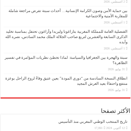
2 أغسطس، 2026
بين حماية الأمن وصون الكرامة الإنسانية… أحداث سبتة تفرض مراجعة شاملة
للمقاربة الأمنية والاجتماعية
1 أغسطس، 2026
القنصلية العامة للمملكة المغربية بتاراغونا وليريدا وأراغون تحتفل بمناسبة تخليد
الذكرى السابعة والعشرين لتربع صاحب الجلالة الملك محمد السادس، نصره الله
وأيده
1 أغسطس، 2026
سبتة والهجرة بين الجغرافيا والسياسة: لماذا تخطئ نظريات المؤامرة في تفسير
الظاهرة؟
31 يوليو، 2026
انطلاق النسخة السادسة من “دوري المودة” بعين عتيق وفاءً لروح الراحل بوعزة
منتفع واحتفاءً بعيد العرش المجيد
31 يوليو، 2026
الأكثر تصفحا
تاريخ المنتخب الوطني المغربي منذ التأسيس
12 أكتوبر، 2024
17,061