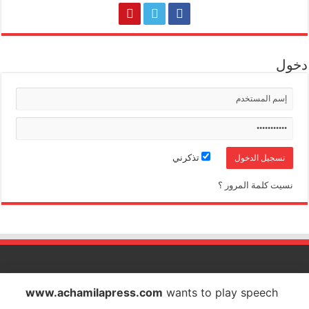
دخول
تذكرني
نسيت كلمة المرور ؟
الشاملة بريس تصدر عن شركة الشاملة بريس للاتصال والاشهار
www.achamilapress.com
wants to play speech
IF : 18734372 - CNSS : 4709939 - RC : 40517 - PATENTE : 17040538