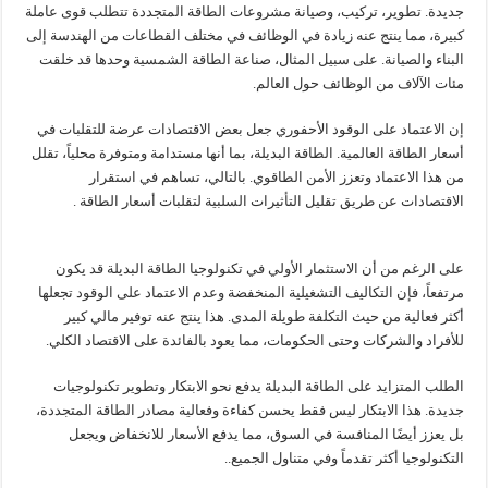
جديدة. تطوير، تركيب، وصيانة مشروعات الطاقة المتجددة تتطلب قوى عاملة
كبيرة، مما ينتج عنه زيادة في الوظائف في مختلف القطاعات من الهندسة إلى
البناء والصيانة. على سبيل المثال، صناعة الطاقة الشمسية وحدها قد خلقت
مئات الآلاف من الوظائف حول العالم.
إن الاعتماد على الوقود الأحفوري جعل بعض الاقتصادات عرضة للتقلبات في
أسعار الطاقة العالمية. الطاقة البديلة، بما أنها مستدامة ومتوفرة محلياً، تقلل
من هذا الاعتماد وتعزز الأمن الطاقوي. بالتالي، تساهم في استقرار
الاقتصادات عن طريق تقليل التأثيرات السلبية لتقلبات أسعار الطاقة .
على الرغم من أن الاستثمار الأولي في تكنولوجيا الطاقة البديلة قد يكون
مرتفعاً، فإن التكاليف التشغيلية المنخفضة وعدم الاعتماد على الوقود تجعلها
أكثر فعالية من حيث التكلفة طويلة المدى. هذا ينتج عنه توفير مالي كبير
للأفراد والشركات وحتى الحكومات، مما يعود بالفائدة على الاقتصاد الكلي.
الطلب المتزايد على الطاقة البديلة يدفع نحو الابتكار وتطوير تكنولوجيات
جديدة. هذا الابتكار ليس فقط يحسن كفاءة وفعالية مصادر الطاقة المتجددة،
بل يعزز أيضًا المنافسة في السوق، مما يدفع الأسعار للانخفاض ويجعل
التكنولوجيا أكثر تقدماً وفي متناول الجميع..