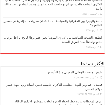
القنصلية العامة للمملكة المغربية بتاراغونا وليريدا وأراغون تحتفل بمناسبة تخليد
الذكرى السابعة والعشرين لتربع صاحب الجلالة الملك محمد السادس، نصره الله
وأيده
1 أغسطس، 2026
سبتة والهجرة بين الجغرافيا والسياسة: لماذا تخطئ نظريات المؤامرة في تفسير
الظاهرة؟
31 يوليو، 2026
انطلاق النسخة السادسة من “دوري المودة” بعين عتيق وفاءً لروح الراحل بوعزة
منتفع واحتفاءً بعيد العرش المجيد
31 يوليو، 2026
الأكثر تصفحا
تاريخ المنتخب الوطني المغربي منذ التأسيس
12 أكتوبر، 2024
17,063
قصيدة “عيد ولي العهد” بمناسبة الذكرى التاسعة عشرة لميلاد ولي العهد الأمير
مولاي الحسن
8 مايو، 2022
15,761
عرض لمحطات بارزة خلال انعقاد الدورة العادية للمجلس الإداري للوكالة