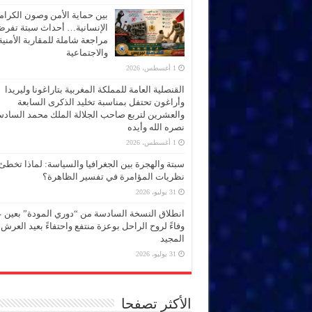
بين حماية الأمن وصون الكرام
الإنسانية… أحداث سبتة تفر
مراجعة شاملة للمقاربة الأمنية
والاجتماعية
1 أغسطس، 2026
القنصلية العامة للمملكة المغربية بتاراغونا وليريدا
وأراغون تحتفل بمناسبة تخليد الذكرى السابعة
والعشرين لتربع صاحب الجلالة الملك محمد الساد
نصره الله وأيده
1 أغسطس، 2026
سبتة والهجرة بين الجغرافيا والسياسة: لماذا تخطئ
نظريات المؤامرة في تفسير الظاهرة؟
31 يوليو، 2026
انطلاق النسخة السادسة من “دوري المودة” بعين 
وفاءً لروح الراحل بوعزة منتفع واحتفاءً بعيد العرش
المجيد
31 يوليو، 2026
الأكثر تصفحا