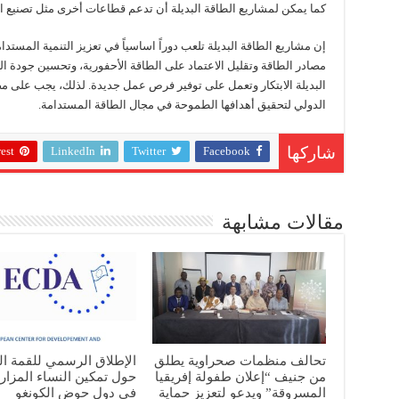
كما يمكن لمشاريع الطاقة البديلة أن تدعم قطاعات أخرى مثل تصنيع الأج
إن مشاريع الطاقة البديلة تلعب دوراً اساسياً في تعزيز التنمية المس
مصادر الطاقة وتقليل الاعتماد على الطاقة الأحفورية، وتحسين جودة الهو
البديلة الابتكار وتعمل على توفير فرص عمل جديدة. لذلك، يجب على مص
الدولي لتحقيق أهدافها الطموحة في مجال الطاقة المستدامة.
est
LinkedIn
Twitter
Facebook
شاركها
مقالات مشابهة
تحالف منظمات صحراوية يطلق
الإطلاق الرسمي للقمة ال
من جنيف “إعلان طفولة إفريقيا
حول تمكين النساء المزا
المسروقة” ويدعو لتعزيز حماية
في دول حوض الكونغو