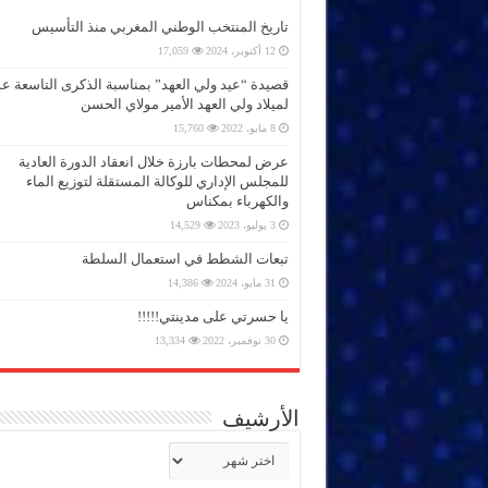
تاريخ المنتخب الوطني المغربي منذ التأسيس
12 أكتوبر، 2024
17,059
قصيدة “عيد ولي العهد” بمناسبة الذكرى التاسعة 
لميلاد ولي العهد الأمير مولاي الحسن
8 مايو، 2022
15,760
عرض لمحطات بارزة خلال انعقاد الدورة العادية
للمجلس الإداري للوكالة المستقلة لتوزيع الماء
والكهرباء بمكناس
3 يوليو، 2023
14,529
تبعات الشطط في استعمال السلطة
31 مايو، 2024
14,386
يا حسرتي على مدينتي!!!!!
30 نوفمبر، 2022
13,334
الأرشيف
الأرشيف