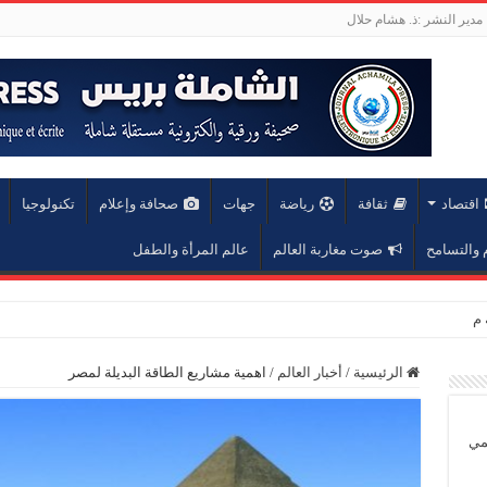
مدير النشر :ذ. هشام حلال
اقتصاد
ثقافة
رياضة
جهات
صحافة وإعلام
تكنولوجيا
والتسامح
صوت مغاربة العالم
عالم المرأة والطفل
عة محمد الخامس
الرئيسية
/
أخبار العالم
/
اهمية مشاريع الطاقة البديلة لمصر
يمي