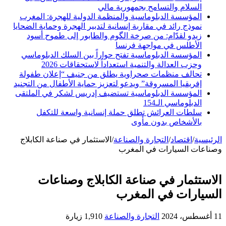
السلام والتسامح بجمهورية مالي
المؤسسة الدبلوماسية والمنظمة الدولية للهجرة: المغرب
نموذج رائد في مقاربة إنسانية لتدبير الهجرة وحماية الضحايا
زيدو لقدّام: من صرخة الگوم والطابور إلى طموح أسود
الأطلس في مواجهة فرنسا
المؤسسة الدبلوماسية تفتح حواراً بين السلك الدبلوماسي
وحزب العدالة والتنمية استعداداً لاستحقاقات 2026
تحالف منظمات صحراوية يطلق من جنيف “إعلان طفولة
إفريقيا المسروقة” ويدعو لتعزيز حماية الأطفال من التجنيد
المؤسسة الدبلوماسية تستضيف إدريس لشكر في الملتقى
الدبلوماسي الـ154
سلطات العرائش تطلق حملة إنسانية واسعة للتكفل
بالأشخاص بدون مأوى
الرئيسية
/
اقتصاد
/
التجارة والصناعة
/
الاستثمار في صناعة الكابلاج
وصناعات السيارات في المغرب
الاستثمار في صناعة الكابلاج وصناعات
السيارات في المغرب
11 أغسطس، 2024
التجارة والصناعة
1,910 زيارة