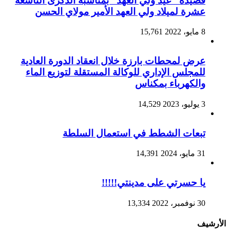
قصيدة “عيد ولي العهد” بمناسبة الذكرى التاسعة
عشرة لميلاد ولي العهد الأمير مولاي الحسن
8 مايو، 2022
15,761
عرض لمحطات بارزة خلال انعقاد الدورة العادية
للمجلس الإداري للوكالة المستقلة لتوزيع الماء
والكهرباء بمكناس
3 يوليو، 2023
14,529
تبعات الشطط في استعمال السلطة
31 مايو، 2024
14,391
يا حسرتي على مدينتي!!!!!
30 نوفمبر، 2022
13,334
الأرشيف