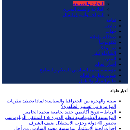
التجارة والصناعة
الفلاحة والصيد البحري
السياحة وأسواق المال
ثقافة
رياضة
جهات
صحافة وإعلام
تكنولوجيا
دين وفكر
الشاملة تيفي
المغرب
أخبار العالم
مؤسسة محمد السادس للسلام والتسامح
صوت مغاربة العالم
عالم المرأة والطفل
أخبار عاجلة
سبتة والهجرة بين الجغرافيا والسياسة: لماذا تخطئ نظريات
المؤامرة في تفسير الظاهرة؟
الرباط – تتويج أكاديمي جديد بجامعة محمد الخامس
المؤسسة الدبلوماسية تنظم الدورة 156 للملتقى الدبلوماسي
بحضور 40 دولة وحزب الاستقلال ضيف الشرف
إحداث لجنة الاستثمار بمؤسسة محمد السادس من أجل