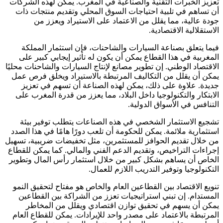
تعزيز الخبرات التقنية والصناعية في المغرب. يمكن لهذه الشركات
أن تساهم في تلبية احتياجات السوق المحلي وتقديم منتجات ذات
جودة عالية، مما يقلل من الاعتماد على الاستيراد ويعزز من
الاستقلالية الاقتصادية.
فيما يتعلق بصناعة السيارات والشاحنات، فإن استثمار المملكة
المغربية في هذا القطاع يمكن أن يكون له تأثير إيجابي كبير على
الاقتصاد الوطني. إن تطوير مصانع لإنتاج السيارات والشاحنات محليًا
يمكن أن يقلل من التكاليف المرتبطة بالاستيراد ويخلق فرص عمل
جديدة. علاوة على ذلك، يمكن لهذه الصناعة أن تسهم في تعزيز
الابتكار والتكنولوجيا داخل البلاد، مما يعزز من قدرة المغرب على
التنافس في الأسواق الدولية.
تشجيع الاستثمار الشخصي في هذه الصناعات يتطلب توفير بيئة
استثمارية ملائمة. يمكن للحكومة أن تلعب دورًا هامًا في هذا الصدد
من خلال تقديم الحوافز للمستثمرين، مثل تخفيضات ضريبية، تسهيل
إجراءات التراخيص، وتقديم الدعم الفني والمالي. كما يمكن للقطاع
الخاص أن يساهم بشكل كبير من خلال استثمار رأس المال وتطوير
التكنولوجيا وتوفير التدريب اللازم للعمال.
تنويع الاقتصاد بين القطاعين العام والخاص هو مفتاح لتحقيق النمو
المستدام. إن تبني استراتيجيات تعزز من الشراكة بين القطاعين
يمكن أن يسهم في تحقيق توازن اقتصادي ويقلل من المخاطر
المرتبطة بالاعتماد على مصدر واحد للإيرادات. يمكن للقطاع العام