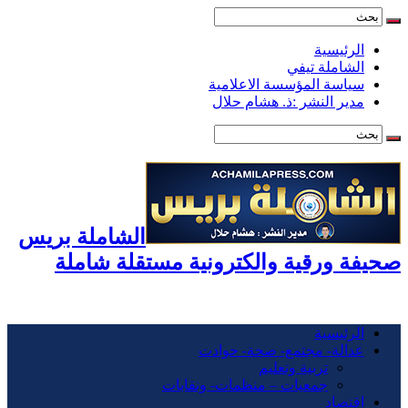
الرئيسية
الشاملة تيفي
سياسة المؤسسة الاعلامية
مدير النشر :ذ. هشام حلال
الشاملة بريس
صحيفة ورقية والكترونية مستقلة شاملة
الرئيسية
عدالة- مجتمع- صحة- حوادت
تربية وتعليم
جمعيات – منظمات- ونقابات
اقتصاد