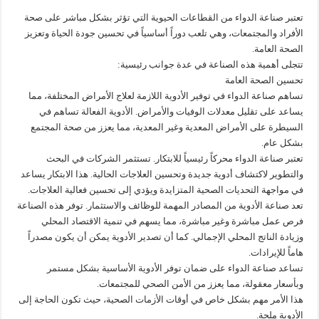
تعتبر صناعة الدواء من القطاعات الحيوية التي تؤثر بشكل مباشر على صحة
المؤسسة الدبلوماسية تستضيف إدريس لشكر في الملتقى الدبلوماسي الـ154
الأفراد والمجتمعات، وهي تلعب دوراً أساسياً في تحسين جودة الحياة وتعزيز
سلطات العرائش تطلق حملة إنسانية واسعة للتكفل بالأشخاص بدون مأوى
الصحة العامة.
تتجلى أهمية هذه الصناعة في عدة جوانب رئيسية:
تحسين الصحة العامة
تساهم صناعة الدواء في توفير الأدوية اللازمة لعلاج الأمراض المختلفة، مما
يساعد على تقليل معدلات الوفيات والأمراض. الأدوية الفعالة تساهم في
السيطرة على الأمراض المعدية وغير المعدية، مما يعزز من صحة المجتمع
بشكل عام.
تعتبر صناعة الدواء محركاً رئيسياً للابتكار. تستثمر الشركات في البحث
والتطوير لاكتشاف أدوية جديدة وتحسين العلاجات الحالية. هذا الابتكار يساعد
في مواجهة التحديات الصحية المتزايدة ويؤدي إلى تحسين فعالية العلاجات.
تعد صناعة الأدوية من المصادر المهمة للوظائف والاستثمار. توفر هذه الصناعة
فرص عمل مباشرة وغير مباشرة، مما يسهم في تنمية الاقتصاد المحلي
وزيادة الناتج المحلي الإجمالي. كما أن تصدير الأدوية يمكن أن يكون مصدراً
هاماً للإيرادات.
تساعد صناعة الدواء على ضمان توفر الأدوية الأساسية بشكل مستمر
وبأسعار معقولة، مما يعزز من الأمن الصحي للمجتمعات.
هذا الأمر مهم بشكل خاص في أوقات الأزمات الصحية، حيث تكون الحاجة إلى
الأدوية ملحة.