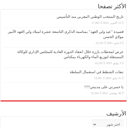
الأكثر تصفحا
تاريخ المنتخب الوطني المغربي منذ التأسيس
12 أكتوبر، 2024
17,063
قصيدة “عيد ولي العهد” بمناسبة الذكرى التاسعة عشرة لميلاد ولي العهد الأمير
مولاي الحسن
8 مايو، 2022
15,761
عرض لمحطات بارزة خلال انعقاد الدورة العادية للمجلس الإداري للوكالة
المستقلة لتوزيع الماء والكهرباء بمكناس
3 يوليو، 2023
14,529
تبعات الشطط في استعمال السلطة
31 مايو، 2024
14,391
يا حسرتي على مدينتي!!!!!
30 نوفمبر، 2022
13,334
الأرشيف
الأرشيف