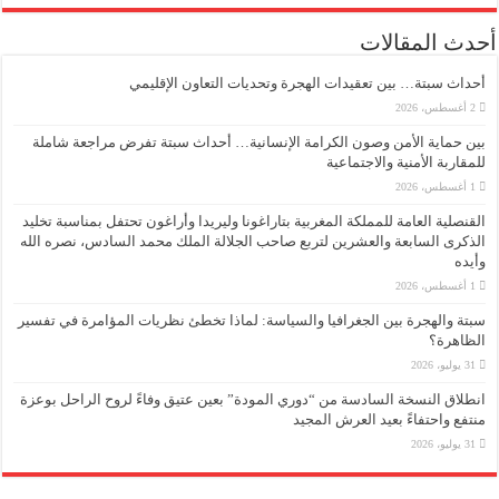
أحدث المقالات
أحداث سبتة… بين تعقيدات الهجرة وتحديات التعاون الإقليمي
2 أغسطس، 2026
بين حماية الأمن وصون الكرامة الإنسانية… أحداث سبتة تفرض مراجعة شاملة
للمقاربة الأمنية والاجتماعية
1 أغسطس، 2026
القنصلية العامة للمملكة المغربية بتاراغونا وليريدا وأراغون تحتفل بمناسبة تخليد
الذكرى السابعة والعشرين لتربع صاحب الجلالة الملك محمد السادس، نصره الله
وأيده
1 أغسطس، 2026
سبتة والهجرة بين الجغرافيا والسياسة: لماذا تخطئ نظريات المؤامرة في تفسير
الظاهرة؟
31 يوليو، 2026
انطلاق النسخة السادسة من “دوري المودة” بعين عتيق وفاءً لروح الراحل بوعزة
منتفع واحتفاءً بعيد العرش المجيد
31 يوليو، 2026