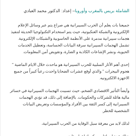
الشاملة بريس بالمغرب وأوروبا
– إعداد: الدكتور محمد العبادي
جميعنا بات يعلم أن الحرب السيبرانية هي صراع يتم عبر وسائل الإعلام
الإلكترونية والشبكة العنكبوتية، حيث يتم استخدام التكنولوجيا الحديثة لتنفيذ
هجمات سيبرانية مدمرة على الأنظمة الحاسوبية والشبكات الإلكترونية.
تشمل الهجمات السيبرانية سرقة البيانات الحساسة، وتعطيل الخدمات
الحيوية، ونشر الإشاعات الكاذبة و الضارة، وتقويض أمن المعلومات.
إحدى أهم الأثار السلبية للحرب السيبرانية هو ماحدث خلال الايام الماضية ”
هجوم البيجرات ” والذي أوقع عشرات الضحايا واحدث رعباً كبيراً من جميع
الاجهزة الالكترونيه.
وأيضاً التأثير الاقتصادي الضخم، حيث تسببت الهجمات السيبرانية في خسائر
مالية هائلة للشركات والحكومات. بالإضافة إلى ذلك، قد تؤدي الهجمات
السيبرانية إلى كسر الثقة بين الأفراد والمؤسسات وتعريض البيانات
الشخصية للخطر.
لذلك لابد من معرفة سبل الوقاية من الحرب السيبرانية،