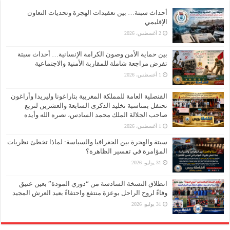
أحداث سبتة… بين تعقيدات الهجرة وتحديات التعاون
الإقليمي
2 أغسطس، 2026
بين حماية الأمن وصون الكرامة الإنسانية… أحداث سبتة
تفرض مراجعة شاملة للمقاربة الأمنية والاجتماعية
1 أغسطس، 2026
القنصلية العامة للمملكة المغربية بتاراغونا وليريدا وأراغون
تحتفل بمناسبة تخليد الذكرى السابعة والعشرين لتربع
صاحب الجلالة الملك محمد السادس، نصره الله وأيده
1 أغسطس، 2026
سبتة والهجرة بين الجغرافيا والسياسة: لماذا تخطئ نظريات
المؤامرة في تفسير الظاهرة؟
31 يوليو، 2026
انطلاق النسخة السادسة من “دوري المودة” بعين عتيق
وفاءً لروح الراحل بوعزة منتفع واحتفاءً بعيد العرش المجيد
31 يوليو، 2026