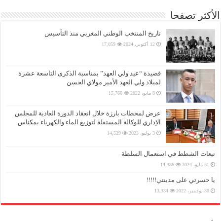
الأكثر تصفحا
تاريخ المنتخب الوطني المغربي منذ التأسيس
12 أكتوبر، 2024
17,059
قصيدة “عيد ولي العهد” بمناسبة الذكرى التاسعة عشرة
لميلاد ولي العهد الأمير مولاي الحسن
8 مايو، 2022
15,760
عرض لمحطات بارزة خلال انعقاد الدورة العادية للمجلس
الإداري للوكالة المستقلة لتوزيع الماء والكهرباء بمكناس
3 يوليو، 2023
14,529
تبعات الشطط في استعمال السلطة
31 مايو، 2024
14,386
يا حسرتي على مدينتي!!!!!
30 نوفمبر، 2022
13,334