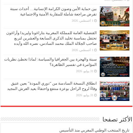
بين حماية الأمن وصون الكرامة الإنسانية… أحداث سبتة
تفرض مراجعة شاملة للمقاربة الأمنية والاجتماعية
1 أغسطس، 2026
القنصلية العامة للمملكة المغربية بتاراغونا وليريدا وأراغون
تحتفل بمناسبة تخليد الذكرى السابعة والعشرين لتربع
صاحب الجلالة الملك محمد السادس، نصره الله وأيده
1 أغسطس، 2026
سبتة والهجرة بين الجغرافيا والسياسة: لماذا تخطئ نظريات
المؤامرة في تفسير الظاهرة؟
31 يوليو، 2026
انطلاق النسخة السادسة من “دوري المودة” بعين عتيق
وفاءً لروح الراحل بوعزة منتفع واحتفاءً بعيد العرش المجيد
31 يوليو، 2026
الأكثر تصفحا
تاريخ المنتخب الوطني المغربي منذ التأسيس