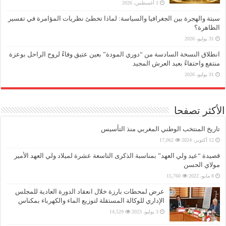
1 أغسطس، 2026
سبتة والهجرة بين الجغرافيا والسياسة: لماذا تخطئ نظريات المؤامرة في تفسير
الظاهرة؟
31 يوليو، 2026
انطلاق النسخة السادسة من “دوري المودة” بعين عتيق وفاءً لروح الراحل بوعزة
منتفع واحتفاءً بعيد العرش المجيد
31 يوليو، 2026
الأكثر تصفحا
تاريخ المنتخب الوطني المغربي منذ التأسيس
12 أكتوبر، 2024
17,062
قصيدة “عيد ولي العهد” بمناسبة الذكرى التاسعة عشرة لميلاد ولي العهد الأمير
مولاي الحسن
8 مايو، 2022
15,760
عرض لمحطات بارزة خلال انعقاد الدورة العادية للمجلس
الإداري للوكالة المستقلة لتوزيع الماء والكهرباء بمكناس
3 يوليو، 2023
14,529