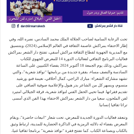
تحت الرعاية السامية لصاحب الجلالة الملك محمد السادس، نصره الله، وفي
إطار الاحتفاء بمراكش عاصمة الثقافة في العالم الإسلامي (2024)، وبتنسيق
مع المديرية الجهوية لقطاع الثقافة مراكش أسفي، تفتتح دار الشعر بمراكش
فعاليات البرنامج الثقافي لفعاليات الدورة 14 للمعرض الجهوي للكتاب
بمراكش، وذلك يوم الجمعة 18 أكتوبر 2024 بفضاء الكتبيين على الساعة
السادسة والنصف مساء، بفقرة جديدة من برنامجها “نوافذ شعرية”، والتي
تشهد مشاركة الشعراء: مبارك الراجي، كمال أخلاقي، نعيمة فنو، ورشيد
منسوم، ويسهر كل من الشاعر بدر هبول والإعلامية صوفية الصافي على
تقديم فقراتها. فيما تحيي الحفل الفني لنوافذ شعرية، فرقة الجيلالي امتيرد
لفن الملحون، سعيا من دار الشعر بمراكش الاحتفاء بهذا الفن الذي أمسى
تراثا ثقافيا إنسانيا.
وتنعقد فعاليات الدورة الجديدة للمعرض، تحت شعار “انبعاث حاضرة”، ويقام
المعرض بفضاء له دلالته الرمزية في الذاكرة الحضارية للمدينة، ارتباط وثيق
بالكتاب وبصناعة الكتاب. كما تفتتح فقرة “نوافذ شعرية” برنامجا ثقافيا غنيا،