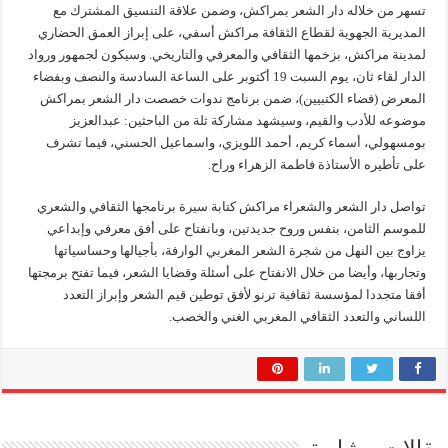
تسهر من خلاله دار الشعر بمراكش، وضمن علاقة التنسيق المشترك مع
المديرية الجهوية لقطاع الثقافة مراكش أسفي، على إبراز العمق الحضاري
لمدينة مراكش، بزخمها الثقافي والمعرفي والتاريخي. وسيكون لجمهور ورواد
الدار لقاء ثان، يوم السبت 19 أكتوبر على الساعة السادسة والنصف وبفضاء
المعرض (فضاء الكتبيين)، ضمن برنامج ندوات خصصت دار الشعر بمراكش
موضوعه للأدب والقيم، وسيشهد مشاركة ثلة من الباحثين: عبدالعزيز
بومسهولي، أسماء كريم، أحمد اللويزي، واسماعيل الحسني، فيما تشرف
على تأطيره الأستاذة فاطمة الزهراء وراح.
تواصل دار الشعر والشعراء مراكش كتابة سيرة برنامجها الثقافي والشعري
للموسم الثامن، بنفس وروح جديدتين، وبانفتاح على أفق معرفي وإبداعي
يزاوج بين النهل من شجرة الشعر المغربي الوارفة، بأجيالها وحساسياتها
وتجاربها، وأيضا من خلال الانفتاح على أسئلة وقضايا الشعر، فيما تفتح برمجتها
أفقا متجددا لمؤسسة ثقافية ترنو لأفق توطين قيم الشعر وإبراز التعدد
اللساني والتعدد الثقافي المغربي الغني والخصب.