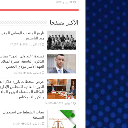
31 يوليو، 2026
الأكثر تصفحا
تاريخ المنتخب الوطني المغرب
منذ التأسيس
12 أكتوبر، 2024
17,057
قصيدة “عيد ولي العهد” بمناس
الذكرى التاسعة عشرة لميلاد 
العهد الأمير مولاي الحسن
8 مايو، 2022
15,760
عرض لمحطات بارزة خلال انعق
الدورة العادية للمجلس الإداري
للوكالة المستقلة لتوزيع الماء
والكهرباء بمكناس
3 يوليو، 2023
14,529
تبعات الشطط في استعمال
السلطة
31 مايو، 2024
14,384