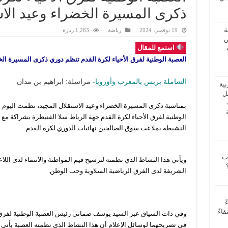
ذكرى المسيرة الخضراء وعيد الاس
ة
19 نوفمبر، 2024
رياضة
1,283 زيارة
ض
استمع للمقال
العصبة الوطنية لفرق الأحياء لكرة القدم تنظم دوري ذكرى المسيرة الخ
الشاملة بريس بالمغرب وأوروبا-
مراسلة: ابراهيم بن مدان
بية
فل
الوطنية لفرق الأحياء لكرة القدم جهة الرباط سلا القنيطرة بشراكة مع ا
النشيطة بملاعب سوق الصالحين نهائيات الدوري لكرة القدم.
ات
ويأتي هذا النشاط الذي نظمته لترسيخ قيم المواطنة والانتماء لدى اللا
الشريفة لدى الفرق الرياضية السلاوية وحب الوطن.
ً
اءً
وفي ذات السياق عبر السيد يوسف ضماني رئيس العصبة الوطنية لفرق ا
في تصريحهما لوسائل الإعلام أن هذا النشاط الذي نظمته العصبة يأتي لت