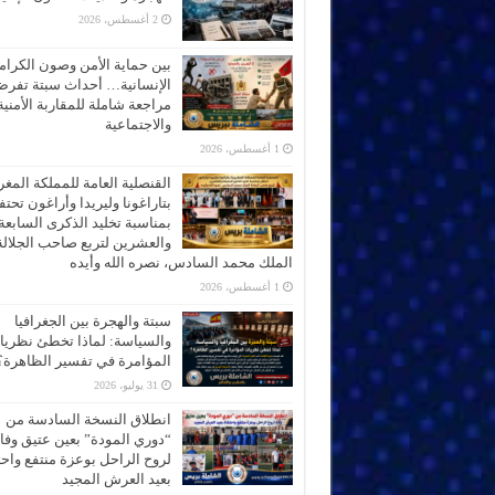
2 أغسطس، 2026
بين حماية الأمن وصون الكرام
الإنسانية… أحداث سبتة تفر
مراجعة شاملة للمقاربة الأمنية
والاجتماعية
1 أغسطس، 2026
القنصلية العامة للمملكة المغر
بتاراغونا وليريدا وأراغون تحت
بمناسبة تخليد الذكرى السابعة
والعشرين لتربع صاحب الجلالة
الملك محمد السادس، نصره الله وأيده
1 أغسطس، 2026
سبتة والهجرة بين الجغرافيا
والسياسة: لماذا تخطئ نظري
المؤامرة في تفسير الظاهرة؟
31 يوليو، 2026
انطلاق النسخة السادسة من
“دوري المودة” بعين عتيق وفاء
لروح الراحل بوعزة منتفع واحتف
بعيد العرش المجيد