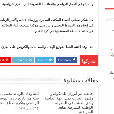
وتنمية وعي العمل الرياضي والمنافسة الشريفة لدى الفرق الرياضية ا
كما شكر ضماني أعضاء المكتب المديري ورؤساء الأندية والأطر الرياض
في إنجاح هذا النشاط الوطني والرياضي، مؤكدا تشجيعه أبناء الساكنة ع
ي
في كافة الأنشطة المستقبلية في كرة القدم.
هذا، وقد اختتم الحفل بتوزيع الهدايا والميداليات والكؤوس على الفرق 
بة
ولي
est
LinkedIn
Twitter
Facebook
شاركها
اد
مقالات مشابهة
جمعية بئر أنزران للتايكواندو
ليلة وفاء بالرباط تحتفي ب
وفنون الحرب تمثل جهة الداخلة
سنة من تاريخ نادي اليوس
وادي الذهب في البطولة
الرباطي وتكرم صناع أمجا
الوطنية للشرطة بقلعة
27 يونيو، 2026
السراغنة