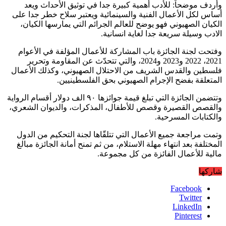
وأردف موضحاً: ‏للأدب أهمية كبيرة جدا في توثيق الأحداث ويعد
أساس لكل الأعمال الفنية والسينمائية ويعتبر سلاح خطر جدا على
الكيان الصهيوني فهو يوضح للعالم الجرائم التي يمارسها الكيان،
الادب وسيلة سريعة جدا لغاية انسانية.
وفتحت لجنة الجائزة باب المشاركة للأعمال المؤلفة في الأعوام
2021، 2022 و2023 و2024، والتي تتحدّث عن المقاومة وتحرير
فلسطين والقدس الشریف من الاحتلال الصهيوني، وكذلك الأعمال
المتعلقة بفضح الإجرام الصهيوني بحق الفلسطينيين.
وتتضمن الجائزة التي تبلغ قيمة جوائزها ٩٠ الف دولار أقسام الرواية
والقصص القصيرة وقصص للأطفال، المذكرات، والديوان الشعري،
والكتابات المسرحية.
وتمت مراجعة جميع الأعمال التي تتلقّاها لجنة التحكيم من الدول
المختلفة بعد انتهاء مهلة الاستلام، من ثم تمنح أمانة الجائزة مبالغ
مالية للأعمال الفائزة من كل مجموعة.
شاركها
Facebook
Twitter
LinkedIn
Pinterest