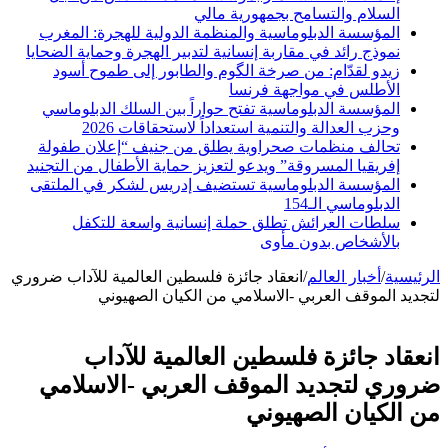
السلام والتسامح بجمهورية مالي
المؤسسة الدبلوماسية والمنظمة الدولية للهجرة: المغرب
نموذج رائد في مقاربة إنسانية لتدبير الهجرة وحماية الضحايا
زيدو لقدّام: من صرخة الگوم والطابور إلى طموح أسود
الأطلس في مواجهة فرنسا
المؤسسة الدبلوماسية تفتح حواراً بين السلك الدبلوماسي
وحزب العدالة والتنمية استعداداً لاستحقاقات 2026
تحالف منظمات صحراوية يطلق من جنيف “إعلان طفولة
إفريقيا المسروقة” ويدعو لتعزيز حماية الأطفال من التجنيد
المؤسسة الدبلوماسية تستضيف إدريس لشكر في الملتقى
الدبلوماسي الـ154
سلطات العرائش تطلق حملة إنسانية واسعة للتكفل
بالأشخاص بدون مأوى
الرئيسية
/
أخبار العالم
/
انعقاد جائزة فلسطين العالمية للآداب ضروري
لتجديد الموقف العربي -الاسلامي من الكيان الصهيوني
انعقاد جائزة فلسطين العالمية للآداب
ضروري لتجديد الموقف العربي -الاسلامي
من الكيان الصهيوني