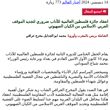
14 ديسمبر، 2024
أخبار العالم
773 زيارة
🔊 استمع للمقال
انعقاد جائزة فلسطين العالمية للآداب ضروري لتجديد الموقف
العربي -الاسلامي من الكيان الصهيوني
الشاملة بريس بالمغرب وأوروبا-
محمد ابو الجدايل مخرج عراقي
یقام الحفل الختامي للدوره الثانية لجائزة فلسطين العالمية للآداب
يوم 16 كانون الأول الاثنين القادم في بغداد وبرعاية رئيس الوزراء
محمد شياع السوداني.
وسيحضر المراسم كبار الأدباء والشخصيات الثقافية ورؤساء
الاتحادات الأدبية والنشرية والناشطين في مجال القضية الفلسطينية
وعوائل شهداء فلسطين والمقاومة.
في هذا الصدد يقول المخرج العراقي الشاب زيد شكر حول أهمية
إقامة مثل هذه الفعالية المخصّصة لأدب المقاومة الفلسطينية: انعقاد
هكذا محافل في البلدان العربية مهم جدا لتسليط الضوء على القضية
الفلسطينية وتجديد الموقف العربي الاسلامي من الكيان الصهيوني.