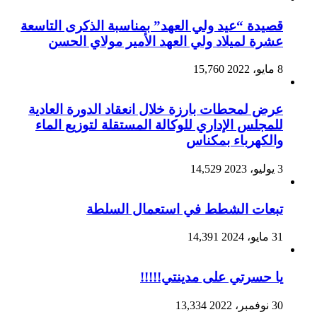
قصيدة “عيد ولي العهد” بمناسبة الذكرى التاسعة
عشرة لميلاد ولي العهد الأمير مولاي الحسن
8 مايو، 2022
15,760
عرض لمحطات بارزة خلال انعقاد الدورة العادية
للمجلس الإداري للوكالة المستقلة لتوزيع الماء
والكهرباء بمكناس
3 يوليو، 2023
14,529
تبعات الشطط في استعمال السلطة
31 مايو، 2024
14,391
يا حسرتي على مدينتي!!!!!
30 نوفمبر، 2022
13,334