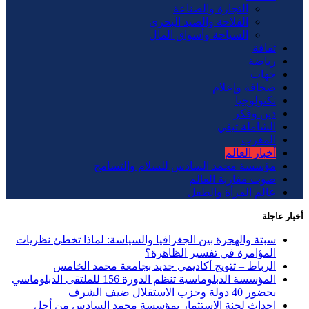
التجارة والصناعة
الفلاحة والصيد البحري
السياحة وأسواق المال
ثقافة
رياضة
جهات
صحافة وإعلام
تكنولوجيا
دين وفكر
الشاملة تيفي
المغرب
أخبار العالم
مؤسسة محمد السادس للسلام والتسامح
صوت مغاربة العالم
عالم المرأة والطفل
أخبار عاجلة
سبتة والهجرة بين الجغرافيا والسياسة: لماذا تخطئ نظريات
المؤامرة في تفسير الظاهرة؟
الرباط – تتويج أكاديمي جديد بجامعة محمد الخامس
المؤسسة الدبلوماسية تنظم الدورة 156 للملتقى الدبلوماسي
بحضور 40 دولة وحزب الاستقلال ضيف الشرف
إحداث لجنة الاستثمار بمؤسسة محمد السادس من أجل