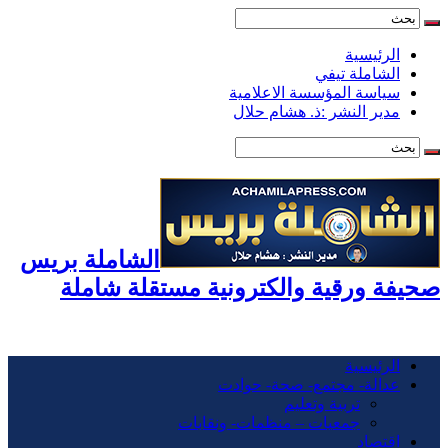
الرئيسية
الشاملة تيفي
سياسة المؤسسة الاعلامية
مدير النشر :ذ. هشام حلال
الشاملة بريس
صحيفة ورقية والكترونية مستقلة شاملة
الرئيسية
عدالة- مجتمع- صحة- حوادت
تربية وتعليم
جمعيات – منظمات- ونقابات
اقتصاد