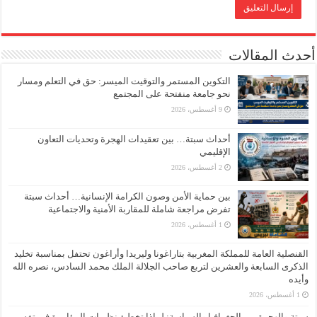
أحدث المقالات
التكوين المستمر والتوقيت الميسر: حق في التعلم ومسار
نحو جامعة منفتحة على المجتمع
9 أغسطس، 2026
أحداث سبتة… بين تعقيدات الهجرة وتحديات التعاون
الإقليمي
2 أغسطس، 2026
بين حماية الأمن وصون الكرامة الإنسانية… أحداث سبتة
تفرض مراجعة شاملة للمقاربة الأمنية والاجتماعية
1 أغسطس، 2026
القنصلية العامة للمملكة المغربية بتاراغونا وليريدا وأراغون تحتفل بمناسبة تخليد
الذكرى السابعة والعشرين لتربع صاحب الجلالة الملك محمد السادس، نصره الله
وأيده
1 أغسطس، 2026
سبتة والهجرة بين الجغرافيا والسياسة: لماذا تخطئ نظريات المؤامرة في تفسير