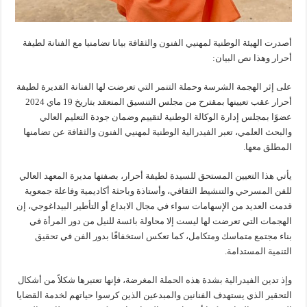
أصدرت الهيئة الوطنية لمهنيي الفنون والثقافة بيانا تضامنيا مع الفنانة لطيفة
أحرار وهذا نص البيان:
على إثر الهجمة الشرسة وحملة التنمر التي تعرضت لها الفنانة القديرة لطيفة
أحرار عقب تعيينها بمقترح من مجلس التنسيق المنعقد بتاريخ 19 ماي 2024
عضوًا بمجلس إدارة الوكالة الوطنية لتقييم وضمان جودة التعليم العالي
والبحث العلمي، تعبر الفيدرالية الوطنية لمهنيي الفنون والثقافة عن تضامنها
المطلق معها.
يأتي هذا التعيين المستحق للسيدة لطيفة أحرار، بصفتها مديرة المعهد العالي
للفن المسرحي والتنشيط الثقافي، وأستاذة وباحثة أكاديمية وفاعلة جمعوية
قدمت العديد من الإسهامات سواء في مجال الابداع أو التأطير البيداغوجي، إن
الهجمات التي تعرضت لها ليست إلا محاولة بائسة للنيل من دور المرأة في
بناء مجتمع متماسك ومتكامل، كما تعكس استخفافًا بدور الفن في تحقيق
التنمية المستدامة.
وإذ تدين الفيدرالية بشدة هذه الحملة المغرضة، فإنها تعتبرها شكلاً من أشكال
التحقير الذي يستهدف الفنانين والمبدعين الذين كرسوا حياتهم لخدمة القضايا