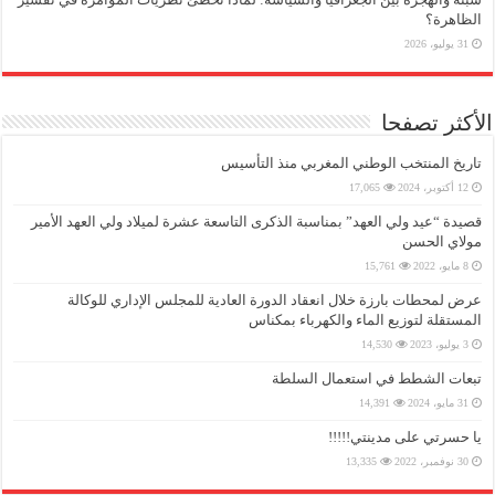
الظاهرة؟
31 يوليو، 2026
الأكثر تصفحا
تاريخ المنتخب الوطني المغربي منذ التأسيس
12 أكتوبر، 2024
17,065
قصيدة “عيد ولي العهد” بمناسبة الذكرى التاسعة عشرة لميلاد ولي العهد الأمير
مولاي الحسن
8 مايو، 2022
15,761
عرض لمحطات بارزة خلال انعقاد الدورة العادية للمجلس الإداري للوكالة
المستقلة لتوزيع الماء والكهرباء بمكناس
3 يوليو، 2023
14,530
تبعات الشطط في استعمال السلطة
31 مايو، 2024
14,391
يا حسرتي على مدينتي!!!!!
30 نوفمبر، 2022
13,335