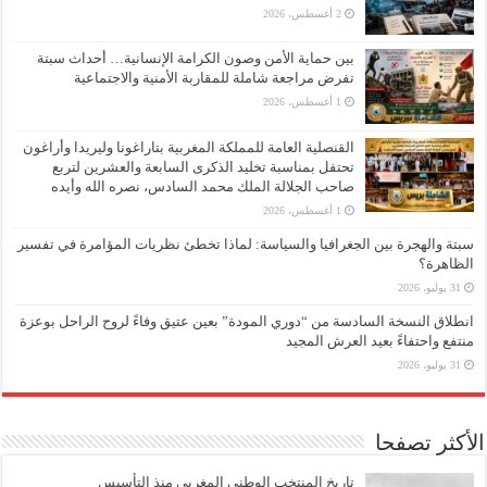
2 أغسطس، 2026
بين حماية الأمن وصون الكرامة الإنسانية… أحداث سبتة
تفرض مراجعة شاملة للمقاربة الأمنية والاجتماعية
1 أغسطس، 2026
القنصلية العامة للمملكة المغربية بتاراغونا وليريدا وأراغون
تحتفل بمناسبة تخليد الذكرى السابعة والعشرين لتربع
صاحب الجلالة الملك محمد السادس، نصره الله وأيده
1 أغسطس، 2026
سبتة والهجرة بين الجغرافيا والسياسة: لماذا تخطئ نظريات المؤامرة في تفسير
الظاهرة؟
31 يوليو، 2026
انطلاق النسخة السادسة من “دوري المودة” بعين عتيق وفاءً لروح الراحل بوعزة
منتفع واحتفاءً بعيد العرش المجيد
31 يوليو، 2026
الأكثر تصفحا
تاريخ المنتخب الوطني المغربي منذ التأسيس