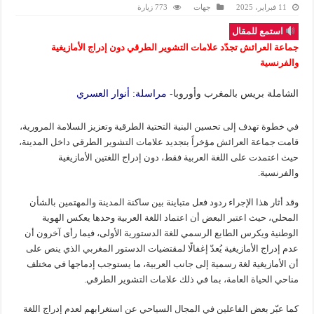
11 فبراير، 2025
جهات
773 زيارة
استمع للمقال
جماعة العرائش تجدّد علامات التشوير الطرقي دون إدراج الأمازيغية
والفرنسية
الشاملة بريس بالمغرب وأوروبا-
مراسلة: أنوار العسري
في خطوة تهدف إلى تحسين البنية التحتية الطرقية وتعزيز السلامة المرورية،
قامت جماعة العرائش مؤخراً بتجديد علامات التشوير الطرقي داخل المدينة،
حيث اعتمدت على اللغة العربية فقط، دون إدراج اللغتين الأمازيغية
والفرنسية.
وقد أثار هذا الإجراء ردود فعل متباينة بين ساكنة المدينة والمهتمين بالشأن
المحلي، حيث اعتبر البعض أن اعتماد اللغة العربية وحدها يعكس الهوية
الوطنية ويكرس الطابع الرسمي للغة الدستورية الأولى، فيما رأى آخرون أن
عدم إدراج الأمازيغية يُعدّ إغفالًا لمقتضيات الدستور المغربي الذي ينص على
أن الأمازيغية لغة رسمية إلى جانب العربية، ما يستوجب إدماجها في مختلف
مناحي الحياة العامة، بما في ذلك علامات التشوير الطرقي.
كما عبّر بعض الفاعلين في المجال السياحي عن استغرابهم لعدم إدراج اللغة