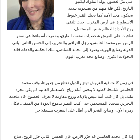
على مرّ العصور، يولد الملوك ليكتبوا
التاريخ، لكن قلة منهم من يصنعونه بيديه،
يحيكون مجد الأمم كما يحيك القدر خيوط
الأسطورة. في أرض المغرب، حيث تلتقي
روح الأجداد العظام بنبض المستقبل،
تعاقبت على العرش شخصيات صنعت الفارق، وحفرت أسماءها في صخر
الزمن. من محمد الخامس، رجل التوافق والتحرير، إلى الحسن الثاني، باني
الدولة وصانع الهوية، وصولا إلى محمد السادس، ملك الحكمة والدهاء، قائد
التحولات الكبرى، وصانع مجد مغرب اليوم.
في زمن كانت فيه العروش تهتز والدول تقتلع من جذورها، وقف محمد
الخامس شامخا، كطود لا ينحني أمام رياح الاستعمار العاتية. لم يكن مجرد
ملك، بل كان قلب أمة تنبض بالإباء، وروح مقاومة لا تعرف الخضوع. قاد ملحمة
التحرير، متحديا المستعمر، حتى كتب النصر بدموع العودة من المنفى، فكان
رمزه الأول، وصانع الفجر الذي أطل على المغرب مستقلا حرا.
إذا كان محمد الخامس قد حرّر الأرض، فإن الحسن الثاني حرّر الروح، صاغ