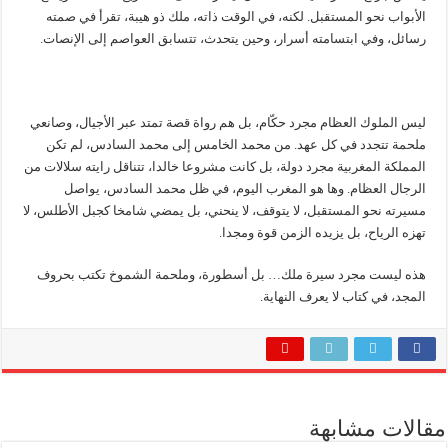
الأبواب نحو المستقبل. لكنه، في الوقت ذاته، ملك ذو هيبة، تقرأ في صمته
رسائل، وفي ابتسامته أسرار، وحين يتحدث، تتسابق العواصم إلى الإنصات.
ليس الملوك العظام مجرد حكّام، بل هم رواة قصة تمتد عبر الأجيال، وصانعي
ملحمة تتجدد في كل عهد. من محمد الخامس إلى محمد السادس، لم تكن
المملكة المغربية مجرد دولة، بل كانت مشروعا خالدا، تتناقل رايته سلالات من
الرجال العظام. وها هو المغرب اليوم، في ظل محمد السادس، يواصل
مسيرته نحو المستقبل، لا يتوقف، لا ينحني، بل يمضي شامخا كجبل الأطلس، لا
تهزه الرياح، بل يزيده الزمن قوة ومجدا.
هذه ليست مجرد سيرة ملك… بل أسطورة، وملحمة الشموخ تكتب بحروف
المجد، في كتاب لا يعرف النهاية.
مقالات مشابهة