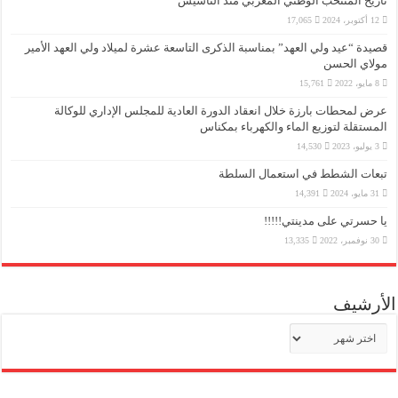
تاريخ المنتخب الوطني المغربي منذ التأسيس
12 أكتوبر، 2024
17,065
قصيدة “عيد ولي العهد” بمناسبة الذكرى التاسعة عشرة لميلاد ولي العهد الأمير
مولاي الحسن
8 مايو، 2022
15,761
عرض لمحطات بارزة خلال انعقاد الدورة العادية للمجلس الإداري للوكالة
المستقلة لتوزيع الماء والكهرباء بمكناس
3 يوليو، 2023
14,530
تبعات الشطط في استعمال السلطة
31 مايو، 2024
14,391
يا حسرتي على مدينتي!!!!!
30 نوفمبر، 2022
13,335
الأرشيف
الأرشيف