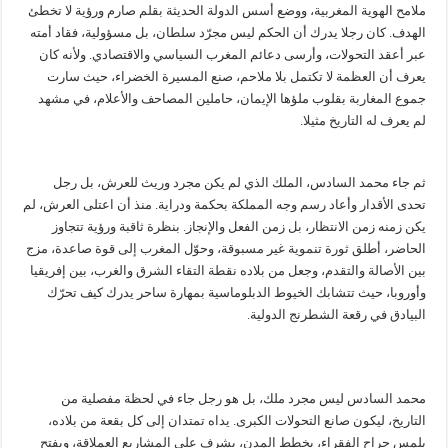
ملامح الهوية المغربية، ووضع أسس الدولة الحديثة بقلم صارم ورؤية لا تخطئ
الهدف. كان رجلا يدرك أن الحكم ليس مجرّد سلطان، بل مسؤولية، فقاد أمته
عبر أعقد التحولات، وأرسى دعائم المغرب السياسي والاقتصادي. ولأنه كان
يعرف أن العظمة لا تكتمل بلا ملاحم، صنع المسيرة الخضراء، حيث سارت
جموع المغاربة بقلوب ملؤها الإيمان، حاملين المصاحف والأعلام، في مشهد
لم يعرف له التاريخ مثيلا.
ثم جاء محمد السادس، الملك الذي لم يكن مجرد وريث للعرش، بل رجل
تحدى الأقدار وأعاد رسم وجه المملكة بحكمة ودراية. منذ أن اعتلى العرش، لم
يكن زمنه زمن الانتظار، بل زمن الفعل والإنجاز. بنظرة ثاقبة ورؤية تتجاوز
الحاضر، أطلق ثورة تنموية غير مسبوقة، وحوّل المغرب إلى قوة صاعدة، مزج
بين الأصالة والتقدم، وجعل من بلاده نقطة التقاء الشرق والغرب، بين إفريقيا
وأوروبا، حيث تتشابك الخيوط الدبلوماسية بمهارة ساحر يدرك كيف تحرّك
البيادق في رقعة الشطرنج الدولية.
محمد السادس ليس مجرد ملك، بل هو رجل جاء في لحظة مفصلية من
التاريخ، ليكون صانع التحولات الكبرى. يداه تمتدان إلى كل بقعة من بلاده،
يلمس جراح الفقراء، يخطط المدن، يشرف على المشاريع العملاقة، ويفتح