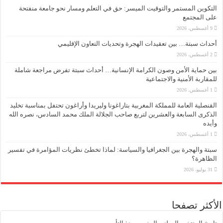
التكوين المستمر والتوقيت الميسر: حق في التعلم ومسار نحو جامعة منفتحة
على المجتمع
9 أغسطس، 2026
أحداث سبتة… بين تعقيدات الهجرة وتحديات التعاون الإقليمي
2 أغسطس، 2026
بين حماية الأمن وصون الكرامة الإنسانية… أحداث سبتة تفرض مراجعة شاملة
للمقاربة الأمنية والاجتماعية
1 أغسطس، 2026
القنصلية العامة للمملكة المغربية بتاراغونا وليريدا وأراغون تحتفل بمناسبة تخليد
الذكرى السابعة والعشرين لتربع صاحب الجلالة الملك محمد السادس، نصره الله
وأيده
1 أغسطس، 2026
سبتة والهجرة بين الجغرافيا والسياسة: لماذا تخطئ نظريات المؤامرة في تفسير
الظاهرة؟
31 يوليو، 2026
الأكثر تصفحا