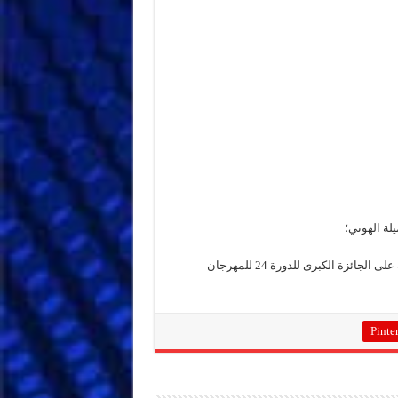
يلة الهوني؛
عرض مسرحية: “فوضى” لفرقة الفكاهيين المتحدين من فاس، الحائزة على الجائزة الكبرى للدورة 24 للمهرجان
Pinter