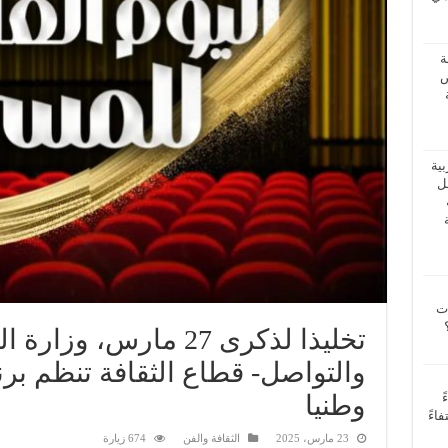
ة
ض
بية
فل
ات
تخليذا لذكرى 27 مارس، و
والتواصل- قطاع الثقافة تنظم برن
وطنيا
ً
اءً
23 مارس، 2025
الثقافة والفن
674 زيارة