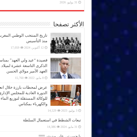
31 يوليو، 2026
الأكثر تصفحا
تاريخ المنتخب الوطني المغرب
منذ التأسيس
12 أكتوبر، 2024
17,059
قصيدة “عيد ولي العهد” بمناس
الذكرى التاسعة عشرة لميلاد 
العهد الأمير مولاي الحسن
8 مايو، 2022
15,760
عرض لمحطات بارزة خلال انعق
الدورة العادية للمجلس الإداري
للوكالة المستقلة لتوزيع الماء
والكهرباء بمكناس
3 يوليو، 2023
14,529
تبعات الشطط في استعمال السلطة
31 مايو، 2024
14,386
يا حسرتي على مدينتي!!!!!