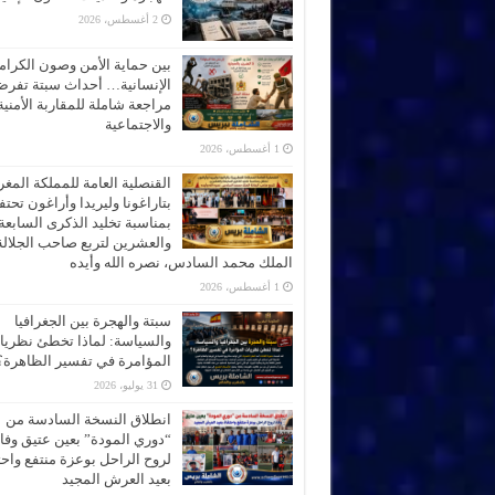
2 أغسطس، 2026
بين حماية الأمن وصون الكرام
الإنسانية… أحداث سبتة تفر
مراجعة شاملة للمقاربة الأمنية
والاجتماعية
1 أغسطس، 2026
القنصلية العامة للمملكة المغر
بتاراغونا وليريدا وأراغون تحت
بمناسبة تخليد الذكرى السابعة
والعشرين لتربع صاحب الجلالة
الملك محمد السادس، نصره الله وأيده
1 أغسطس، 2026
سبتة والهجرة بين الجغرافيا
والسياسة: لماذا تخطئ نظري
المؤامرة في تفسير الظاهرة؟
31 يوليو، 2026
انطلاق النسخة السادسة من
“دوري المودة” بعين عتيق وفاء
لروح الراحل بوعزة منتفع واحتف
بعيد العرش المجيد