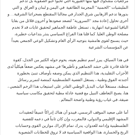
مرجعيات مشكوك فيها منها القبورية التي تحبوا حبو الصفوية بل تدعم
المليشيات “الخمنية” المجرمة الطائفية في اليمن و لبنان و العراق و التي
بدورها تدعم الارهابين شرق الجدار في مجالنا المقتطع بصحرائنا الشرقية… و
أخرى تحاول إعادة مجد “السرورية” لتصعد صعودها و آخرون قلائل من بقايا
الباقيا لشيوعية انتهازية ، تستغل عاطفة الجماهير لتحقيق غايات قد لا تخدم
مصلحة الوطن العليا. كما قلنا هذا الفراغ السياسي ينذر بتداعيات خطيرة،
حيث يسمح لقوى هامشية بتوجيه الرأي العام وتشكيل الوعي الجمعي بعيداً
عن المؤسسات الشرعية
في هذا السياق، يبرز اسم تنظيم بعينه، يحوم حوله الكثير من الجدل، كقوة
فاعلة قادرة على حشد الجماهير و تأطيرها! في مشهد يعكس ضعفاً هيكلياً لدى
الأحزاب التقليدية، هذا التنظيم الذي يمكن وصفه بأوصاف تنبئ بخطورة
أجندته الفوق وطنية ، يستغل القضية الفلسطينية كمنصة لتمرير رسائل
مبطنة، مستغلاً غياب البديل الوطني القادر على استيعاب هذا الزخم الشعبي ،
هنا، يصبح التعاطف النبيل مع قضية عادلة مطية لتحقيق مكاسب سياسية
ضيقة، في غياب رؤية وطنية واضحة المعالم .
أما على صعيد الموقف الرسمي، فيبدو أن هناك إدراكاً عميقاً لتعقيدات
المشهد الإقليمي والدولي، فالمغرب، وإن كان ثابتاً في دعمه للقضية
الفلسطينية وإدانته للعدوان، يدرك تمام الإدراك موازين القوى وحسابات
الربح والخسارة، هذا الواقعية السياسية قد لا تروق للخطابات الشعبوية