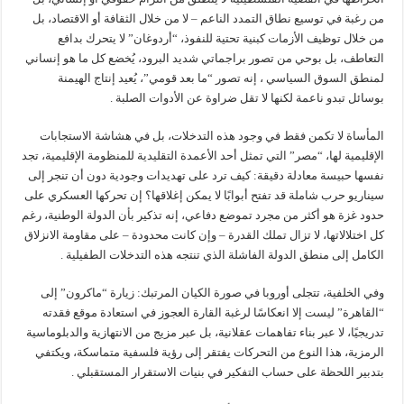
من رغبة في توسيع نطاق التمدد الناعم – لا من خلال الثقافة أو الاقتصاد، بل
من خلال توظيف الأزمات كبنية تحتية للنفوذ، “أردوغان” لا يتحرك بدافع
التعاطف، بل بوحي من تصور براجماتي شديد البرود، يُخضع كل ما هو إنساني
لمنطق السوق السياسي ، إنه تصور “ما بعد قومي”، يُعيد إنتاج الهيمنة
بوسائل تبدو ناعمة لكنها لا تقل ضراوة عن الأدوات الصلبة .
المأساة لا تكمن فقط في وجود هذه التدخلات، بل في هشاشة الاستجابات
الإقليمية لها، “مصر” التي تمثل أحد الأعمدة التقليدية للمنظومة الإقليمية، تجد
نفسها حبيسة معادلة دقيقة: كيف ترد على تهديدات وجودية دون أن تنجر إلى
سيناريو حرب شاملة قد تفتح أبوابًا لا يمكن إغلاقها؟ إن تحركها العسكري على
حدود غزة هو أكثر من مجرد تموضع دفاعي، إنه تذكير بأن الدولة الوطنية، رغم
كل اختلالاتها، لا تزال تملك القدرة – وإن كانت محدودة – على مقاومة الانزلاق
الكامل إلى منطق الدولة الفاشلة الذي تنتجه هذه التدخلات الطفيلية .
وفي الخلفية، تتجلى أوروبا في صورة الكيان المرتبك: زيارة “ماكرون” إلى
“القاهرة” ليست إلا انعكاسًا لرغبة القارة العجوز في استعادة موقع فقدته
تدريجيًا، لا عبر بناء تفاهمات عقلانية، بل عبر مزيج من الانتهازية والدبلوماسية
الرمزية، هذا النوع من التحركات يفتقر إلى رؤية فلسفية متماسكة، ويكتفي
بتدبير اللحظة على حساب التفكير في بنيات الاستقرار المستقبلي .