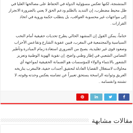
المتشنجة، لكنها تعكس مسؤولية الدولة في الحفاظ على مصالحها العليا في
ظل محيط مضطرب، إن التنديد بالظلم ودعم الحق لا يعني بالضرورة الانجرار
إلى مواجهات غير محسوبة العواقب، بل يتطلب حكمة وروية في اتخاذ
القرارات .
ختاماً، يمكن القول إن المشهد الحالي يطرح تحديات حقيقية أمام النخب
السياسية والمجتمعية في المغرب، فبين عفوية الشارع وتقاعس الأحزاب
وصعود قوى غير تقليدية، يصبح من الضروري استعادة زمام المبادرة وتأطير
التضامن الشعبي في إطار وطني واضح، إن تقوية الهوية الوطنية وتعزيز
الشعور بالانتماء والولاء للمؤسسات هو الضمانة الحقيقية لمواجهة أي
محاولات لاستغلال القضايا العادلة لتحقيق أجندات خفية، فالمغرب بتاريخه
العريق وثوابته الراسخة يستحق تعبيراً عن تضامنه يعكس وحدته وقوته، لا
تشتته وانقسامه ..
مقالات مشابهة