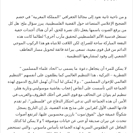
و من ناحية ثانية نعود إلى مجالنا الجغرافي “المملكة المغربية” في خضم
الضجيج الإعلامي المتصاعد حول القضية الفلسطينية، يبرز سؤال ملح: هل كل
من يرفع الصوت باسمها يفعل ذلك نصرة للحق، أم أن هناك أجندات خفية
تستغل قدسية الألم الفلسطيني لتحقيق مآرب أخرى؟ لطالما كانت هذه
البقعة المباركة ساحة للصراع، لكن اللافت للانتباه هو هذا الركوب الموجي
الدائم من قبل قوى معينة، تسعى ببراعة فائقة لتحويل مسار التعاطف
الشعبي إلى وقود لمشاريعها التنظيمية .
لا يمكن للمرء أن يتجاهل دعوة ما يسمى ب”اتحاد علماء المسلمين ”
القطرية – التركية ، هذا التنظيم العالمي كما يطلقون على أنفسهم “التنظيم
العالمي للإخوان المسلمين ” ، و لا يُمكن لنا أبدا أن نُهمل التاريخ الدموي لهذه
الجماعة التي تأسست على أنقاض إعجاب بفاشية موسوليني ونازية هتلر،
تنظيم لم يتوانَ عن التحالف مع قوى الشر في أحلك الظروف،والغريب في
الأمر، أن هذه الجماعة التي تدعي احتكار الدفاع عن “فلسطين”، لم تقدم
قادتها الصف الأول كقرابين على مذبح هذه القضية، بل إن التاريخ يسجل
شكوكًا عميقة حول “نُفوق/موت” بارزين محسوبين عليها، لترتفع أصوات
تتحدث عن نيران صديقة أو حتى عن خيانات موصوفة ؟ و لا يمكن لنا كذلك
التغافل عن الطقوس السرية لهذه الجماعة بأساس ماسوني ، والتي تستحضر