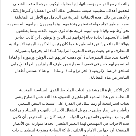
وللتصادم مع الدولة ومؤسساتها، إنها محاولة لركوب موجة الغضب الشعبي
لتحقيق أهداف تنظيمية ضيقة، مستغلين بذلك أقدس القضايا وأكثرها إيلامًا ،
والأدهى من ذلك، هذه الانتقائية المريبة في التعامل مع الأطراف المختلفة،
صمت مطبق تجاه دولة تحتضنهم وتدعمهم، بينما يوجهون سهامهم المسمومة
نحو أوطانهم وقياداتهم، ليونة غريبة تجاه قوى غربية نافذة، بينما يطلقون
العنان لألسنتهم الحادة تجاه إخوانهم في الدين والوطن ، أين كانت حناجر
هؤلاء “المدافعين” عن فلسطين عندما كان رئيس الحكومة اليمنية الاسرائلية
المتطرف و هو يعبث بوحدة المغرب الترابية؟ لماذا لم يخرجوا بمسيرات
غاضبة تندد بتلك التصريحات؟ أين ذهبت غيرتهم على الوطن ورموزه؟ و لماذا
لم نسمع لهم حس في قصف السمارة من طرف البوليزاريو الذراع الإرهابي
لسلجق فرنسا الإفريقية ( الجزائر) و لماذا ولمادا …و هنا لا نستثني أطفال
التياسر من هذه المعادلة .
لكن الأكثر إثارة للدهشة هو الغياب الملحوظ للقوى السياسية المغربية
المنظمة عن هذا المشهد الجماهيري العفوي، هذا التقاعس الصارخ يشي
بغياب استراتيجية أو ربما شلل في القدرة على استيعاب النبض الشعبي
وتأطيره في إطار وطني جامع بل انشغال الأحزاب بالنهب و الفساد و مراكمة
الثروة مع موظفين فاسدين في الدولة…فبينما كان من المفترض أن تكون
هده الأحزاب هي المهندس لهذا التعبير الشعبي، نجدها متوارية عن الأنظار
المنتفخة أوداجها من الأمام و الخلف ، تاركة الساحة مفتوحة لتنظيمات ذات