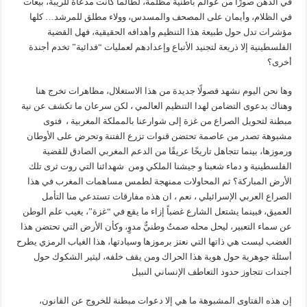
في الذهن صورًا من عوالم باطنية مظلمة، لطالما كانت مدعاة للريبة، بيعات
في الظلام، وأيمان على المصحف والمسدس، وولاء مطلق للمرشد… كلها
مؤشرات تدل حول طبيعة هذا التنظيم وأهدافه الحقيقية، فهل القضية
الفلسطينية إلا ذريعة لتجنيد الأتباع وإعدادهم لعمليات “فدائية” تخدم أجندة
أخرى؟
وها نحن اليوم نشهد فصولًا جديدة من هذا الاستغلال، مظاهرات تخرج هنا
وهناك بدعوى التضامن لهدا التنظيم العالمي ، لكن سرعان ما تكشف عن نية
مبطنة لتحويل الصراع من غزة إلى شوارعنا بالمملكة المغربية ، فتوى
مشبوهة تصدر من عاصمة تحتضن قنوات تزرع الفتنة وتحرض على الأوطان
ورموزها، بينما تتجاهل تاريخًا عريقًا من الدعم المغربي الصادق للقضية
الفلسطينية و دماء شعبنا و جيشنا الملكي ومن شهدائنا التي روت ثرى تلك
الأرض المباركة؟ ثم المحاولات ممنهجة لطمس مساهمات المغرب في هذا
الصراع العربي الإسرائيلي ، نعم ، ان هذه مفارقات تستدعي منا التأمل
العميق، فبينما يشتعل الشارع غضباً إزاء ما يقع في “غزة”، يغيب علم الوطن
عن سماء التعبير، ليحل محله صمتٌ وطنيٌّ مدوٍ، وكأن الأرض التي تحتضن هذا
الغضب ليست هي ذاتها التي نعتز برموزها وسيادتها، هذا الغياب الرمزي يطرح
أسئلة جوهرية حول هوية هذا الحراك ومن يقف خلفه، ليثير الشكوك حول
أجندات تتجاوز حدود التعاطف الإنساني النبيل
إن هذه الفتاوى المشبوهة ما هي إلا دعوات مبطنة للخروج عن القانون،