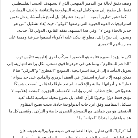
وصف دقيق لحالة من التدمير المنهجي الذي لا يستهدف الجسد الفلسطيني
فقط، بل يطمح إلى محو كامل لهويته البيولوجية والثقافية، والعنف الممارس
— كما تشير تقارير أممية — لم يعد عشوائيًا بل أصبح مُمأسسًا، يدخل ضمن
استراتيجيات القوة الحيوية التي وصفها “فوكو”، حيث يُعاد تشكيل “من هو
جدير بالحياة ومن لا”، وفي هذا المشهد، يفقد القانون الدولي كلّ جديته،
ويتحول إلى نصّ زائف، مطواع، يتكئ عليه الأقوياء ليضفوا شرعية وهمية على
ممارساتهم التدميري .
لكن ما يزيد الصورة قتامة هو الحضور المركّب لقوى إقليمية، تتلبّس ثوب
“الداعم للمظلوم”، بينما هي في جوهرها قوى تسعى، بكل براعة انتهازية، إلى
تحويل المأساة إلى فرصة استراتيجية، النموذج “القطري” و”التركي” هنا لا
يمكن فهمه إلا باعتباره استثمارًا في العنف الرمزي والمادي على حد سواء،”
قطر” عبر أدواتها المالية والإعلامية، لم تعد طرفًا داعمًا بل أصبحت شريكًا
عضويًا في إنتاج خطاب الحرب وإدامة الانقسام، الجزيرة، كمنصة إعلامية، لا
تؤدي فقط دورًا توجيهيًا للرأي العام، بل تصوغ مخيلة سياسية كاملة تُعيد
تشكيل المفاهيم وفق انزياحات أيديولوجية حادة، بحيث يصبح المقاوم
الحقيقي هو من يتماهى مع التموضع القطري خاصة و التركي ، ويُقصى كل ما
عداه باعتباره امتدادًا “لخيانة” ما !
أما “تركيا”، التي تحاول إحياء العثمانية في صيغة
نيوليبرالية
هجينة، فإن
انخراطها في القضية الفلسطينية لا ينطلق من التزام حقوقي أو إنساني، بل