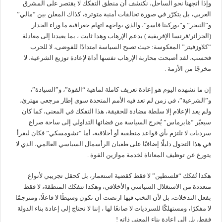
وإذا اتجهنا نحو الساحل، نكتشف أن منطق التفكك لا يقتصر على المشرق
العربي، بل يتكرّر في صورة تحالفات أمنية متوترة، كذاك المعلن بين “مالي”
و”النيجر” و”بوركينا فاسو”، والذي يواجهه اتهام جغرافية ما وراء الجدار
(الجزائر/فرنسا الإفريقية ) بدعم الإرهاب وهدا ثابت ، بما يعيدنا إلى معادلة
“كلاوزفيتز” المعكوسة: حيث تصبح السياسة امتدادًا للفوضى، لا للحرب
فحسب، لقد أصبحت محاربة الإرهاب نفسها أداة لإعادة توزيع الشرعية، لا
مخرجًا من الأزمة .
إن ما نشهده اليوم هو إعادة تعريف كاملة لماهية “القوة”، و”السيادة”،
و”الشرعية”، في زمن لم تعد فيه الأمم المتحدة سوى إطار مرجعي مهترئ،
ولم يعد الإعلام إلا سلطة مضادة للحقيقة، هذا التفكك في المعنى، كما كان
سيعبّر “هابرماس” يُخرج السياسة من فضائها التداولي إلى ساحة صراع
سرديات لا تلتزم بأي قواعد منطقية أو أخلاقية، أما “تشومسكي” فكان ليقرأ
في هذا التحول دليلًا إضافيًا على طغيان الرأسمال السياسي العالمي، الذي لا
يتورع عن توظيف المعاناة لخدمة موازين القوة .
هكذا تُفكك “فلسطين” لا فقط كقضية استعمار، بل كحقل تجريبي لأنواع
متعددة من الاستغلال السياسي والأخلاقي، وهكذا تتفكك المنطقة، لا فقط
بفعل التدخلات، بل لأن النخب فيها ارتضت أن تكون وسيطًا لا فاعلًا، ومترجمًا
لا مفكرًا، ومستهلكًا للسرديات لا صانعًا لها ، إننا لا نحتاج إلى إعادة بناء الدولة
فقط، بل إلى إعادة بناء المعنى ذاته !