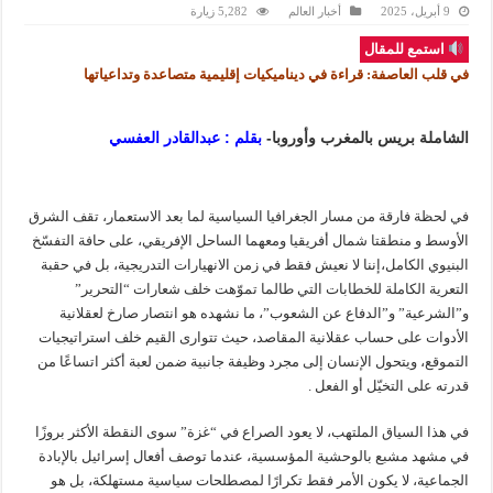
9 أبريل، 2025
أخبار العالم
5,282 زيارة
استمع للمقال
في قلب العاصفة: قراءة في ديناميكيات إقليمية متصاعدة وتداعياتها
الشاملة بريس بالمغرب وأوروبا-
بقلم : عبدالقادر العفسي
في لحظة فارقة من مسار الجغرافيا السياسية لما بعد الاستعمار، تقف الشرق
الأوسط و منطقتا شمال أفريقيا ومعهما الساحل الإفريقي، على حافة التفسّخ
البنيوي الكامل،إننا لا نعيش فقط في زمن الانهيارات التدريجية، بل في حقبة
التعرية الكاملة للخطابات التي طالما تموّهت خلف شعارات “التحرير”
و”الشرعية” و”الدفاع عن الشعوب”، ما نشهده هو انتصار صارخ لعقلانية
الأدوات على حساب عقلانية المقاصد، حيث تتوارى القيم خلف استراتيجيات
التموقع، ويتحول الإنسان إلى مجرد وظيفة جانبية ضمن لعبة أكثر اتساعًا من
قدرته على التخيّل أو الفعل .
في هذا السياق الملتهب، لا يعود الصراع في “غزة” سوى النقطة الأكثر بروزًا
في مشهد مشبع بالوحشية المؤسسية، عندما توصف أفعال إسرائيل بالإبادة
الجماعية، لا يكون الأمر فقط تكرارًا لمصطلحات سياسية مستهلكة، بل هو