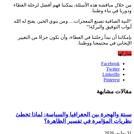
من خلال مناقشة هذه الأسئلة، يمكننا فهم أفضل لرحلة العطاء
ودورنا في بناء وطننا.
“النية الصافية تصنع المعجزات… ومن ينوي الخير، يفتح له الله
أبواب التوفيق والبركة!”
بإمكاننا أن نبدأ رحلتنا في العطاء، وأن نكون جزءًا من التغيير
الإيجابي في مجتمعنا ووطننا.
شاركها
Facebook
Twitter
LinkedIn
Pinterest
مقالات مشابهة
سبتة والهجرة بين الجغرافيا والسياسة: لماذا تخطئ
نظريات المؤامرة في تفسير الظاهرة؟
31 يوليو، 2026