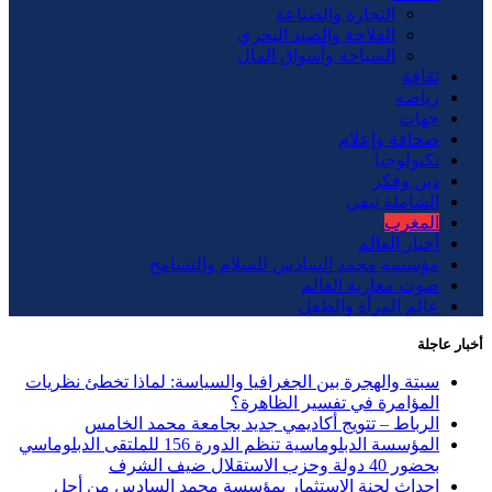
التجارة والصناعة
الفلاحة والصيد البحري
السياحة وأسواق المال
ثقافة
رياضة
جهات
صحافة وإعلام
تكنولوجيا
دين وفكر
الشاملة تيفي
المغرب
أخبار العالم
مؤسسة محمد السادس للسلام والتسامح
صوت مغاربة العالم
عالم المرأة والطفل
أخبار عاجلة
سبتة والهجرة بين الجغرافيا والسياسة: لماذا تخطئ نظريات
المؤامرة في تفسير الظاهرة؟
الرباط – تتويج أكاديمي جديد بجامعة محمد الخامس
المؤسسة الدبلوماسية تنظم الدورة 156 للملتقى الدبلوماسي
بحضور 40 دولة وحزب الاستقلال ضيف الشرف
إحداث لجنة الاستثمار بمؤسسة محمد السادس من أجل