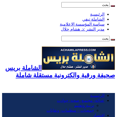
الرئيسية
الشاملة تيفي
سياسة المؤسسة الاعلامية
مدير النشر :ذ. هشام حلال
الشاملة بريس
صحيفة ورقية والكترونية مستقلة شاملة
الرئيسية
عدالة- مجتمع- صحة- حوادت
تربية وتعليم
جمعيات – منظمات- ونقابات
اقتصاد