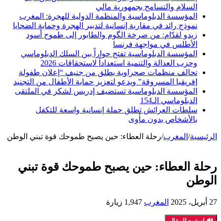
السلام والتسامح بجمهورية مالي
المؤسسة الدبلوماسية والمنظمة الدولية للهجرة: المغرب
نموذج رائد في مقاربة إنسانية لتدبير الهجرة وحماية الضحايا
زيدو لقدّام: من صرخة الگوم والطابور إلى طموح أسود
الأطلس في مواجهة فرنسا
المؤسسة الدبلوماسية تفتح حواراً بين السلك الدبلوماسي
وحزب العدالة والتنمية استعداداً لاستحقاقات 2026
تحالف منظمات صحراوية يطلق من جنيف “إعلان طفولة
إفريقيا المسروقة” ويدعو لتعزيز حماية الأطفال من التجنيد
المؤسسة الدبلوماسية تستضيف إدريس لشكر في الملتقى
الدبلوماسي الـ154
سلطات العرائش تطلق حملة إنسانية واسعة للتكفل
بالأشخاص بدون مأوى
الرئيسية
/
المغرب
/
رحلة العطاء: حين يصبح طموحك قوة تبني الوطن
رحلة العطاء: حين يصبح طموحك قوة تبني
الوطن
27 أبريل، 2025
المغرب
1,947 زيارة
🔊 استمع للمقال