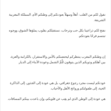
نقول لكم من القلب: أهلاً وسهلاً بعودتكم إلى وطنكم الأم، المملكة المغربية
الشريفة.
نفتح لكم ذراعينا بكل حب وترحاب، نستقبلكم بقلوب يملؤها الشوق، ووجوه
تبتسم فرحًا بعودتكم.
إن وطنكم المغرب ينتظركم ليحتضنكم بالأمن والاستقرار، بالكرامة والعزة،
بين أهلكم وذويكم الذين يتوقون للَّمِّ الشمل وعودة الأبناء إلى الديار.
عودتكم ليست مجرد رجوع جغرافي، بل هي عودة إلى الجذور، إلى الذاكرة
الحية، إلى طفولتكم وروائح الأهل والأحباب.
هي عودة إلى الوطن الذي لم يغِب عن قلوبكم، وإن باعدت بينكم المسافات.