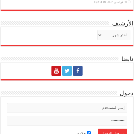
30 نوفمبر، 2022
13,334
الأرشيف
الأرشيف
تابعنا
دخول
تذكرني