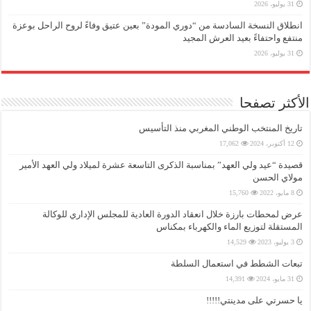
31 يوليو، 2026
انطلاق النسخة السادسة من “دوري المودة” بعين عتيق وفاءً لروح الراحل بوعزة
منتفع واحتفاءً بعيد العرش المجيد
31 يوليو، 2026
الأكثر تصفحا
تاريخ المنتخب الوطني المغربي منذ التأسيس
12 أكتوبر، 2024
17,062
قصيدة “عيد ولي العهد” بمناسبة الذكرى التاسعة عشرة لميلاد ولي العهد الأمير
مولاي الحسن
8 مايو، 2022
15,760
عرض لمحطات بارزة خلال انعقاد الدورة العادية للمجلس الإداري للوكالة
المستقلة لتوزيع الماء والكهرباء بمكناس
3 يوليو، 2023
14,529
تبعات الشطط في استعمال السلطة
31 مايو، 2024
14,391
يا حسرتي على مدينتي!!!!!