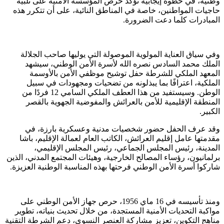
وطنية، في خطوة إيجابية تؤكد حرص المؤسسة الأمنية على تلبية
حاجيات المواطنين، خاصة في المناطق النائية، على أن تتكرر هذه
المبادرات كلما دعت الضرورة.
وفي سياق العناية المولوية الموصولة التي يوليها صاحب الجلالة
الملك محمد السادس نصره الله لأسرة الأمن الوطني، سيشهد
المعهد الملكي للشرطة حفل توشيح موظفي الأمن بالأوسمة
الملكية، اعترافًا بما يبذلونه من تضحيات ومجهودات في سبيل
الوطن. وسيستفيد من هذا العطف الملكي السامي 12 فردًا من
المنطقة الإقليمية للأمن بالعرائش والمفوضية الجهوية بالقصر
الكبير.
وقد عرف الحفل حضور شخصيات مدنية وعسكرية بارزة، في
مقدمتها عامل إقليم العرائش، الكاتب العام لعمالة الإقليم، باشا
المدينة، رئيس المجلس الجماعي، رئيس المجلس الإقليمي،
برلمانيون، رؤساء المصالح الخارجية، وهيئات المجتمع المدني، الذين
شاركوا أسرة الأمن الوطني فرحتها بهذه المناسبة الوطنية العزيزة.
ومنذ تأسيسه في 16 ماي 1956، حرص جهاز الأمن الوطني على
مواكبة التحديات الأمنية المستجدة، من خلال تحديث بنياته، تطوير
مناهج التكوين، تعزيز مشاركة العنصر النسوي، دعم الشرطة التقنية