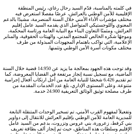
في كلمته بالمناسبة، قدّم السيد رحال رغاي، رئيس المنطقة
الإقليمية للأمن الوطني بالعرائش، عرضًا مفصلًا استعرض فيه
مختلف مؤشرات الأداء الأمني خلال السنة المنصرمة، مشيدًا بالدعم
المعنوي واللوجستيكي المتواصل الذي يقدمه السيد عامل إقليم
العرائش، ومثمنًا التعاون البناء مع النيابة العامة ورئاسة المحكمة،
وموجهًا شكره الخالص للمجتمع المدني، والهيئات الحقوقية، والمنابر
الإعلامية، التي تواكب باهتمام المجهودات المبذولة من طرف
مختلف مكونات أسرة الأمن الوطني وتثمنها.
وقد توجت هذه الجهود بمعالجة ما يزيد عن 14.950 قضية خلال السنة
الماضية، مع تسجيل نسبة إنجاز مرتفعة في القضايا المعروضة، كما
تم تقديم 6.426 شخصًا للنيابة العامة من أجل ارتكاب أفعال إجرامية
متنوعة. وعلى المستوى الإداري، بلغ عدد الخدمات المقدمة من
طرف مصلحة توثيق الوثائق التعريفية 24.900 خدمة.
وتفعيلاً لمفهوم القرب الأمني، تم تسخير الوحدات المتنقلة التابعة
للمديرية العامة للأمن الوطني بإقليم العرائش للانتقال إلى دواوير
بني كرفط، زعرورة، بني عروس وتزروت، بدعم من السيد عامل
الإقليم وسلطات هذه المناطق، حيث تم إنجاز ألف بطاقة تعريف