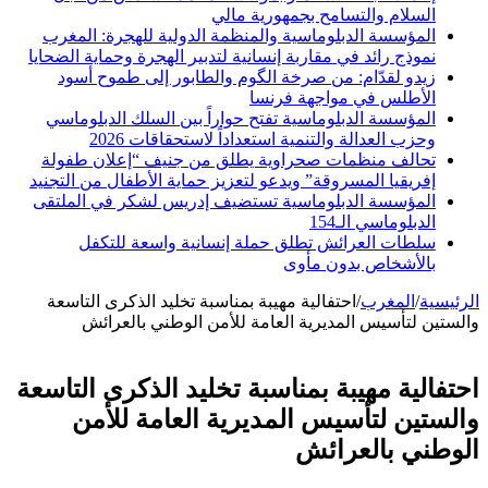
السلام والتسامح بجمهورية مالي
المؤسسة الدبلوماسية والمنظمة الدولية للهجرة: المغرب
نموذج رائد في مقاربة إنسانية لتدبير الهجرة وحماية الضحايا
زيدو لقدّام: من صرخة الگوم والطابور إلى طموح أسود
الأطلس في مواجهة فرنسا
المؤسسة الدبلوماسية تفتح حواراً بين السلك الدبلوماسي
وحزب العدالة والتنمية استعداداً لاستحقاقات 2026
تحالف منظمات صحراوية يطلق من جنيف “إعلان طفولة
إفريقيا المسروقة” ويدعو لتعزيز حماية الأطفال من التجنيد
المؤسسة الدبلوماسية تستضيف إدريس لشكر في الملتقى
الدبلوماسي الـ154
سلطات العرائش تطلق حملة إنسانية واسعة للتكفل
بالأشخاص بدون مأوى
الرئيسية
/
المغرب
/
احتفالية مهيبة بمناسبة تخليد الذكرى التاسعة
والستين لتأسيس المديرية العامة للأمن الوطني بالعرائش
احتفالية مهيبة بمناسبة تخليد الذكرى التاسعة
والستين لتأسيس المديرية العامة للأمن
الوطني بالعرائش