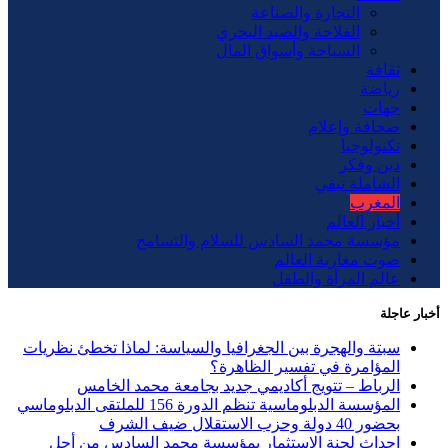
التجارة والصناعة
الفلاحة والصيد البحري
السياحة وأسواق المال
ثقافة
رياضة
جهات
صحافة وإعلام
تكنولوجيا
دين وفكر
الشاملة تيفي
المغرب
أخبار العالم
مؤسسة محمد السادس للسلام والتسامح
صوت مغاربة العالم
عالم المرأة والطفل
أخبار عاجلة
سبتة والهجرة بين الجغرافيا والسياسة: لماذا تخطئ نظريات
المؤامرة في تفسير الظاهرة؟
الرباط – تتويج أكاديمي جديد بجامعة محمد الخامس
المؤسسة الدبلوماسية تنظم الدورة 156 للملتقى الدبلوماسي
بحضور 40 دولة وحزب الاستقلال ضيف الشرف
إحداث لجنة الاستثمار بمؤسسة محمد السادس من أجل