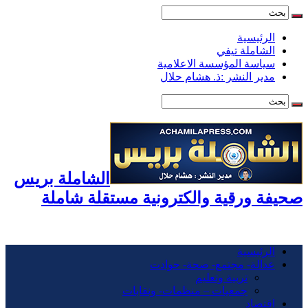
الرئيسية
الشاملة تيفي
سياسة المؤسسة الاعلامية
مدير النشر :ذ. هشام حلال
الشاملة بريس
صحيفة ورقية والكترونية مستقلة شاملة
الرئيسية
عدالة- مجتمع- صحة- حوادت
تربية وتعليم
جمعيات – منظمات- ونقابات
اقتصاد