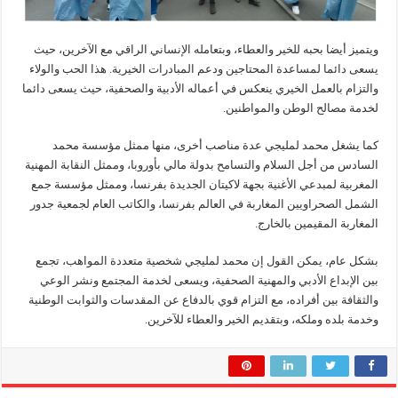
ويتميز أيضا بحبه للخير والعطاء، وبتعامله الإنساني الراقي مع الآخرين، حيث
يسعى دائما لمساعدة المحتاجين ودعم المبادرات الخيرية. هذا الحب والولاء
والتزام بالعمل الخيري ينعكس في أعماله الأدبية والصحفية، حيث يسعى دائما
لخدمة مصالح الوطن والمواطنين.
كما يشغل محمد لمليجي عدة مناصب أخرى، منها ممثل مؤسسة محمد
السادس من أجل السلام والتسامح بدولة مالي بأوروبا، وممثل النقابة المهنية
المغربية لمبدعي الأغنية بجهة لاكيتان الجديدة بفرنسا، وممثل مؤسسة جمع
الشمل الصحراويين المغاربة في العالم بفرنسا، والكاتب العام لجمعية جدور
المغاربة المقيمين بالخارج.
بشكل عام، يمكن القول إن محمد لمليجي شخصية متعددة المواهب، تجمع
بين الإبداع الأدبي والمهنية الصحفية، ويسعى لخدمة المجتمع ونشر الوعي
والثقافة بين أفراده، مع التزام قوي بالدفاع عن المقدسات والثوابت الوطنية
وخدمة بلده وملكه، وبتقديم الخير والعطاء للآخرين.