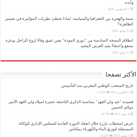
وأيده
1 أغسطس، 2026
سبتة والهجرة بين الجغرافيا والسياسة: لماذا تخطئ نظريات المؤامرة في تفسير
الظاهرة؟
31 يوليو، 2026
انطلاق النسخة السادسة من “دوري المودة” بعين عتيق وفاءً لروح الراحل بوعزة
منتفع واحتفاءً بعيد العرش المجيد
31 يوليو، 2026
الأكثر تصفحا
تاريخ المنتخب الوطني المغربي منذ التأسيس
12 أكتوبر، 2024
17,059
قصيدة “عيد ولي العهد” بمناسبة الذكرى التاسعة عشرة لميلاد ولي العهد الأمير
مولاي الحسن
8 مايو، 2022
15,760
عرض لمحطات بارزة خلال انعقاد الدورة العادية للمجلس الإداري للوكالة
المستقلة لتوزيع الماء والكهرباء بمكناس
3 يوليو، 2023
14,529