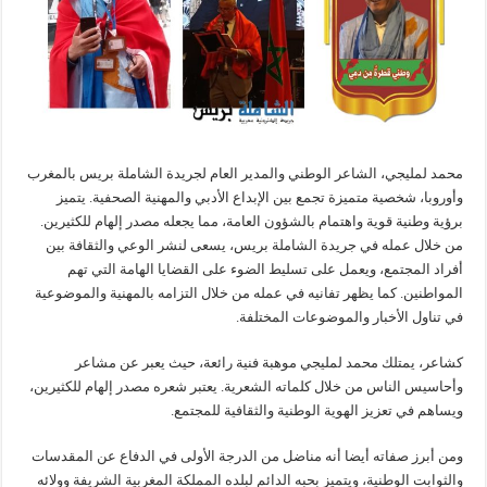
محمد لمليجي، الشاعر الوطني والمدير العام لجريدة الشاملة بريس بالمغرب
وأوروبا، شخصية متميزة تجمع بين الإبداع الأدبي والمهنية الصحفية. يتميز
برؤية وطنية قوية واهتمام بالشؤون العامة، مما يجعله مصدر إلهام للكثيرين.
من خلال عمله في جريدة الشاملة بريس، يسعى لنشر الوعي والثقافة بين
أفراد المجتمع، ويعمل على تسليط الضوء على القضايا الهامة التي تهم
المواطنين. كما يظهر تفانيه في عمله من خلال التزامه بالمهنية والموضوعية
في تناول الأخبار والموضوعات المختلفة.
كشاعر، يمتلك محمد لمليجي موهبة فنية رائعة، حيث يعبر عن مشاعر
وأحاسيس الناس من خلال كلماته الشعرية. يعتبر شعره مصدر إلهام للكثيرين،
ويساهم في تعزيز الهوية الوطنية والثقافية للمجتمع.
ومن أبرز صفاته أيضا أنه مناضل من الدرجة الأولى في الدفاع عن المقدسات
والثوابت الوطنية، ويتميز بحبه الدائم لبلده المملكة المغربية الشريفة وولائه