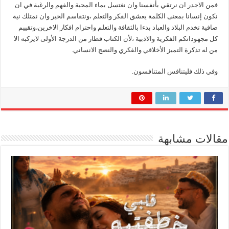
فمن الاجدر ان نرتقي بأنفسنا وان نغتسل بماء المحبة والفهم والرغبة في ان
نكون إنسانا بمعنى الكلمة يعشق الفكر والتعلم ،ونتقاسم الخير وان نمتلك نية
صافية تخدم البلاد والعباد بدءا بالثقافة والتعلم واحترام افكار الاخرين،وتقييم
كل مجهوداتكم الفكرية والاذبية ،لأن الكتاب قطار من الدرجة الأولى لايركبه الا
من له تذكرة التميز الأخلاقي والفكري والنضج الانساني.
وفي ذلك فليتنافس المتنافسون.
مقالات مشابهة