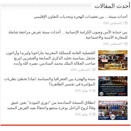
أحدث المقالات
أحداث سبتة… بين تعقيدات الهجرة وتحديات التعاون الإقليمي
2 أغسطس، 2026
بين حماية الأمن وصون الكرامة الإنسانية… أحداث سبتة تفرض مراجعة شاملة
للمقاربة الأمنية والاجتماعية
1 أغسطس، 2026
القنصلية العامة للمملكة المغربية بتاراغونا وليريدا وأراغون
تحتفل بمناسبة تخليد الذكرى السابعة والعشرين لتربع
صاحب الجلالة الملك محمد السادس، نصره الله وأيده
1 أغسطس، 2026
سبتة والهجرة بين الجغرافيا والسياسة: لماذا تخطئ نظريات
المؤامرة في تفسير الظاهرة؟
31 يوليو، 2026
انطلاق النسخة السادسة من “دوري المودة” بعين عتيق
وفاءً لروح الراحل بوعزة منتفع واحتفاءً بعيد العرش المجيد
31 يوليو، 2026