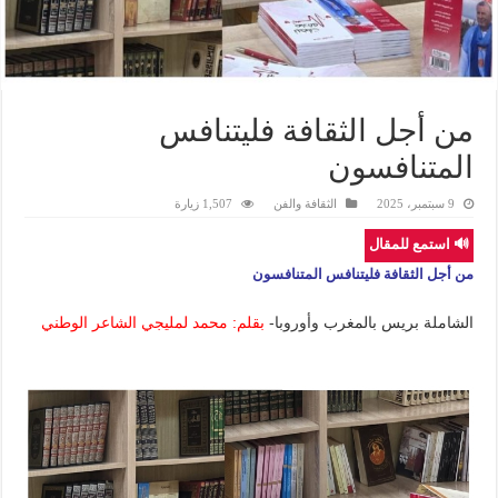
من أجل الثقافة فليتنافس
المتنافسون
9 سبتمبر، 2025
الثقافة والفن
1,507 زيارة
🔊 استمع للمقال
من أجل الثقافة فليتنافس المتنافسون
الشاملة بريس بالمغرب وأوروبا-
بقلم: محمد لمليجي الشاعر الوطني