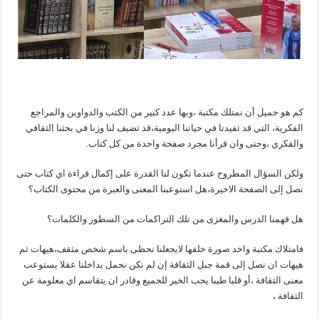
كم هو جميل أن نمتلك مكتبة ،وبها عدد كبير من الكتب والدواوين والمراجع
الفكرية، التي قد ثفيدتا في حياتنا اليومية،قد تضيف لنا وزنا في بحثنا الثقافي
والفكري ،وحتى وان قرأنا مجرد صفحة واحدة من كل كتاب.
ولكن السؤال المطروح عندما تكون لنا القدرة على إكمال قراءة اي كتاب حتى
نصل إلى الصفحة الاخيرة،هل استوعبنا المعنى والعبرة من محتوى الكتاب؟
هل فهمنا الدرس والمغزى من تلك التراكمات من السطور والكلمات؟
فامتلاك مكتبة واخد صورة خلفها لايجعلنا نحظى باسم شخص مثقف،هيهات ثم
هيهات ان نصل إلى قمة جبل الثقافة إن لم نكن نحمل بداخلنا عقلا يستوعب
معنى الثقافة ،أو قلبا طيبا يحب الخير للجميع وقادر ان يتقاسم اي معلومة عن
الثقافة ،