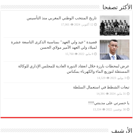
الأكثر تصفحا
تاريخ المنتخب الوطني المغربي منذ التأسيس
12 أكتوبر، 2024
17,061
قصيدة “عيد ولي العهد” بمناسبة الذكرى التاسعة عشرة
لميلاد ولي العهد الأمير مولاي الحسن
8 مايو، 2022
15,760
عرض لمحطات بارزة خلال انعقاد الدورة العادية للمجلس الإداري للوكالة
المستقلة لتوزيع الماء والكهرباء بمكناس
3 يوليو، 2023
14,529
تبعات الشطط في استعمال السلطة
31 مايو، 2024
14,391
يا حسرتي على مدينتي!!!!!
30 نوفمبر، 2022
13,334
الأرشيف