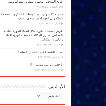
تاريخ المنتخب الوطني المغربي منذ التأسيس
12 أكتوبر، 2024
17,059
قصيدة “عيد ولي العهد” بمناسبة الذكرى التاسعة 
لميلاد ولي العهد الأمير مولاي الحسن
8 مايو، 2022
15,760
عرض لمحطات بارزة خلال انعقاد الدورة العادية
للمجلس الإداري للوكالة المستقلة لتوزيع الماء
والكهرباء بمكناس
3 يوليو، 2023
14,529
تبعات الشطط في استعمال السلطة
31 مايو، 2024
14,386
يا حسرتي على مدينتي!!!!!
30 نوفمبر، 2022
13,334
الأرشيف
الأرشيف