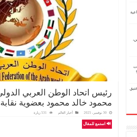
عية
س،
ات
عتيق
رئيس اتحاد الوطن العربي الدولي
محمود خالد محمود بعضوية نقابة
30 نوفمبر، 2025
أخبار العالم
531 زيارة
🔊 استمع للمقال