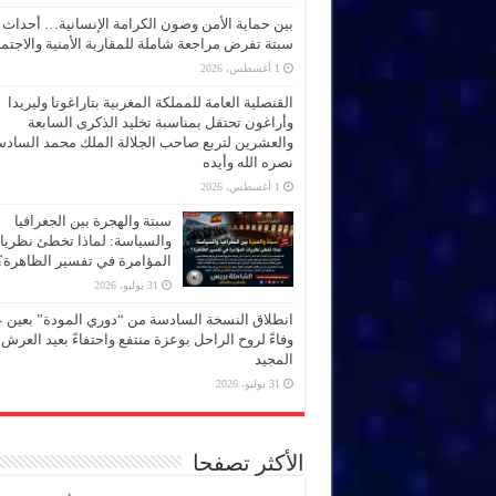
بين حماية الأمن وصون الكرامة الإنسانية… أحداث
سبتة تفرض مراجعة شاملة للمقاربة الأمنية والاجتما
1 أغسطس، 2026
القنصلية العامة للمملكة المغربية بتاراغونا وليريدا
وأراغون تحتفل بمناسبة تخليد الذكرى السابعة
والعشرين لتربع صاحب الجلالة الملك محمد الساد
نصره الله وأيده
1 أغسطس، 2026
سبتة والهجرة بين الجغرافيا
والسياسة: لماذا تخطئ نظري
المؤامرة في تفسير الظاهرة؟
31 يوليو، 2026
انطلاق النسخة السادسة من “دوري المودة” بعين 
وفاءً لروح الراحل بوعزة منتفع واحتفاءً بعيد العرش
المجيد
31 يوليو، 2026
الأكثر تصفحا