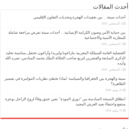
أحدث المقالات
أحداث سبتة… بين تعقيدات الهجرة وتحديات التعاون الإقليمي
2 أغسطس، 2026
بين حماية الأمن وصون الكرامة الإنسانية… أحداث سبتة تفرض مراجعة شاملة
للمقاربة الأمنية والاجتماعية
1 أغسطس، 2026
القنصلية العامة للمملكة المغربية بتاراغونا وليريدا وأراغون تحتفل بمناسبة تخليد
الذكرى السابعة والعشرين لتربع صاحب الجلالة الملك محمد السادس، نصره الله
وأيده
1 أغسطس، 2026
سبتة والهجرة بين الجغرافيا والسياسة: لماذا تخطئ نظريات المؤامرة في تفسير
الظاهرة؟
31 يوليو، 2026
انطلاق النسخة السادسة من “دوري المودة” بعين عتيق وفاءً لروح الراحل بوعزة
منتفع واحتفاءً بعيد العرش المجيد
31 يوليو، 2026