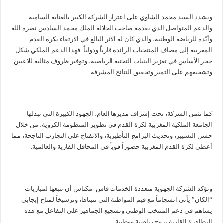
ويشدد السيد محمد الشاوي على اعتزاز الشركة الكبير بالعناية السامية
والدعم المتواصل الذي يقدمه صاحب الجلالة الملك محمد السادس نصره الله
وأيّده للرياضة الوطنية، والذي كان له الأثر البالغ في الارتقاء بكرة القدم
المغربية إلى مصاف المنتخبات الرائدة قارياً ودولياً. فهذا الدعم الملكي شكل
حجر الأساس في تعزيز البنيات التحتية الرياضية، وتوفير ظروف مثالية للاعبين
وتشجيعهم على التميز وتحقيق النتائج المشرفة.
كما تثمن الشركة، تحت إشراف مديرها العام، الجهود الكبيرة التي تبذلها
الجامعة الملكية المغربية لكرة القدم في تطوير المنظومة الكروية، من خلال
حسن التسيير، وتحديث البرامج التأطيرية، والانفتاح على التجارب الناجحة، مما
أعطى لكرة القدم المغربية حضوراً قوياً في المحافل القارية والعالمية.
وتؤكد الشركة الجهوية متعددة الخدمات فاس–مكناس أن تتبعها لمباريات
“الكان” يأتي انسجاماً مع قيم المواطنة التي تتبناها، وترسيخاً لمناخ إيجابي
يساهم في دعم المنتخب الوطني وتشجيع الجماهير على التفاعل مع هذه
التظاهرة القارية بروح رياضية ووطنية.