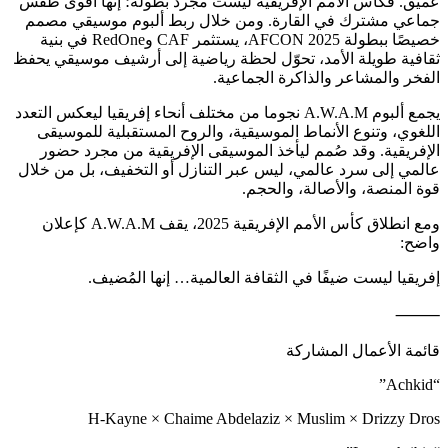
عميق. فكأس الأمم الإفريقية ليست مجرد بطولة؛ إنها أقوى طقس
جماعي مشترك في القارة. ومن خلال ربط ألبوم موسيقي مصمم
خصيصًا ببطولة AFCON 2025، يستثمر CAF وRedOne في بنية
ثقافية طويلة الأمد، تحوّل لحظة رياضية إلى أرشيف موسيقي يحفظ
الفخر والمشاعر والذاكرة الجماعية.
يجمع ألبوم A.W.A.M نجوما من مختلف أنحاء إفريقيا ليعكس التعدد
اللغوي، وتنوع الأنماط الموسيقية، والروح المستقبلية للموسيقى
الإفريقية. وقد صُمم ليأخذ الموسيقى الإفريقية من مجرد حضور
عالمي إلى سرد عالمي، ليس عبر التنازل أو التخفيف، بل من خلال
قوة المنصة، والأصالة، والحجم.
ومع انطلاق كأس الأمم الإفريقية 2025، يقف A.W.A.M كإعلان
واضح:
إفريقيا ليست ضيفًا في الثقافة العالمية… إنها المُضيف.
⸻
قائمة الأعمال المشاركة
“Achkid”
H-Kayne × Chaime Abdelaziz × Muslim × Drizzy Dros