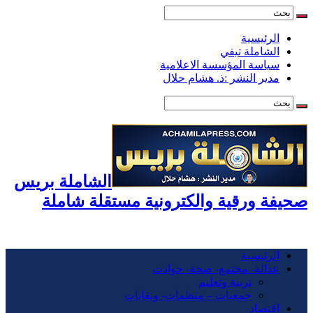
الرئيسية
الشاملة تيفي
سياسة المؤسسة الاعلامية
مدير النشر :ذ. هشام حلال
الشاملة بريس
صحيفة ورقية والكترونية مستقلة شاملة
الرئيسية
عدالة- مجتمع- صحة- حوادت
تربية وتعليم
جمعيات – منظمات- ونقابات
اقتصاد