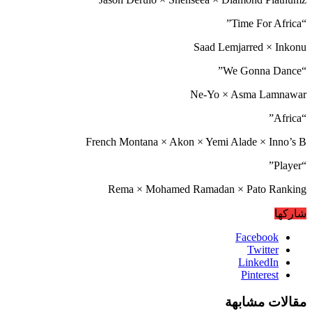
“Time For Africa”
Saad Lemjarred × Inkonu
“We Gonna Dance”
Ne-Yo × Asma Lamnawar
“Africa”
French Montana × Akon × Yemi Alade × Inno’s B
“Player”
Rema × Mohamed Ramadan × Pato Ranking
شاركها
Facebook
Twitter
LinkedIn
Pinterest
مقالات مشابهة