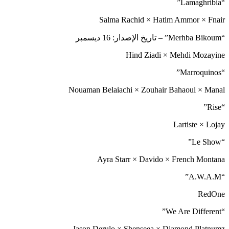
“Lamaghribia”
Salma Rachid × Hatim Ammor × Fnair
“Merhba Bikoum” – تاريخ الإصدار: 16 ديسمبر
Hind Ziadi × Mehdi Mozayine
“Marroquinos”
Nouaman Belaiachi × Zouhair Bahaoui × Manal
“Rise”
Lartiste × Lojay
“Le Show”
Ayra Starr × Davido × French Montana
“A.W.A.M”
RedOne
“We Are Different”
Jason Derulo × Shenseea × Diamond Platnumz