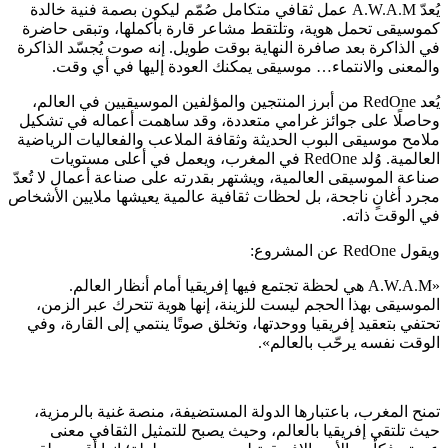
يُعدّ A.W.A.M عمل ثقافي متكامل صُمّم ليكون بصمة فنية خالدة
كموسيقى تحمل هوية، وتلتقط مشاعر قارة بأكملها، وتبقى حاضرة
في الذاكرة بعد صافرة النهاية بوقت طويل. إنه صوت يُجسّد الذاكرة
والمعنى والانتماء… موسيقى يمكنك العودة إليها في أي وقت.
يُعد RedOne من أبرز المنتجين والمؤلفين الموسيقيين في العالم،
وحاصلًا على جوائز غرامي متعددة، وقد ساهمت أعماله في تشكيل
ملامح موسيقى البوب الحديثة وثقافة الملاعب والفعاليات الرياضية
العالمية. وُلد RedOne في المغرب، ويعمل في أعلى مستويات
صناعة الموسيقى العالمية، ويشتهر بقدرته على صناعة أعمال لا تُعدّ
مجرد أغانٍ ناجحة، بل لحظات ثقافية عالمية يعيشها ملايين الأشخاص
في الوقت ذاته.
ويقول RedOne عن المشروع:
«A.W.A.M هي لحظة تجتمع فيها إفريقيا أمام أنظار العالم.
الموسيقى بهذا الحجم ليست للزينة، إنها هوية تتحرك عبر الزمن،
تحتفي بتعقيد إفريقيا ووحدتها، وتخلق صوتًا ينتمي إلى القارة، وفي
الوقت نفسه يرحّب بالعالم».
تمنح المغرب، باعتبارها الدولة المستضيفة، منصة غنية بالرمزية،
حيث تلتقي إفريقيا بالعالم، وحيث يصبح للتمثيل الثقافي معنى