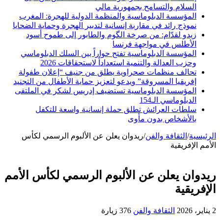
السلام والتسامح بجمهورية مالي
المؤسسة الدبلوماسية والمنظمة الدولية للهجرة: المغرب
نموذج رائد في مقاربة إنسانية لتدبير الهجرة وحماية الضحايا
زيدو لقدّام: من صرخة الگوم والطابور إلى طموح أسود
الأطلس في مواجهة فرنسا
المؤسسة الدبلوماسية تفتح حواراً بين السلك الدبلوماسي
وحزب العدالة والتنمية استعداداً لاستحقاقات 2026
تحالف منظمات صحراوية يطلق من جنيف “إعلان طفولة
إفريقيا المسروقة” ويدعو لتعزيز حماية الأطفال من التجنيد
المؤسسة الدبلوماسية تستضيف إدريس لشكر في الملتقى
الدبلوماسي الـ154
سلطات العرائش تطلق حملة إنسانية واسعة للتكفل
بالأشخاص بدون مأوى
الرئيسية
/
الثقافة والفن
/
ريدوان يعلن عن الألبوم الرسمي لكأس
الأمم الإفريقية
ريدوان يعلن عن الألبوم الرسمي لكأس الأمم
الإفريقية
2 يناير، 2026
الثقافة والفن
376 زيارة