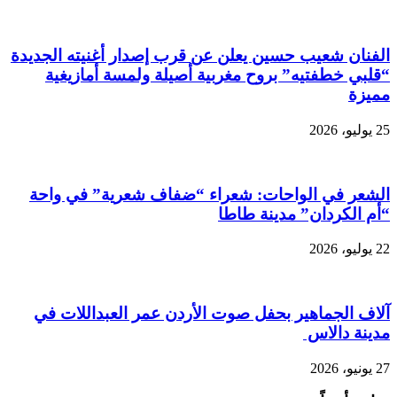
الفنان شعيب حسين يعلن عن قرب إصدار أغنيته الجديدة
“قلبي خطفتيه” بروح مغربية أصيلة ولمسة أمازيغية
مميزة
25 يوليو، 2026
الشعر في الواحات: شعراء “ضفاف شعرية” في واحة
“أم الكردان” مدينة طاطا
22 يوليو، 2026
آلاف الجماهير بحفل صوت الأردن عمر العبداللات في
مدينة دالاس
27 يونيو، 2026