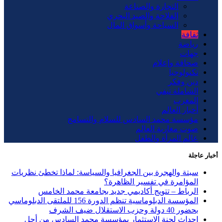
التجارة والصناعة
الفلاحة والصيد البحري
السياحة وأسواق المال
ثقافة
رياضة
جهات
صحافة وإعلام
تكنولوجيا
دين وفكر
الشاملة تيفي
المغرب
أخبار العالم
مؤسسة محمد السادس للسلام والتسامح
صوت مغاربة العالم
عالم المرأة والطفل
أخبار عاجلة
سبتة والهجرة بين الجغرافيا والسياسة: لماذا تخطئ نظريات
المؤامرة في تفسير الظاهرة؟
الرباط – تتويج أكاديمي جديد بجامعة محمد الخامس
المؤسسة الدبلوماسية تنظم الدورة 156 للملتقى الدبلوماسي
بحضور 40 دولة وحزب الاستقلال ضيف الشرف
إحداث لجنة الاستثمار بمؤسسة محمد السادس من أجل