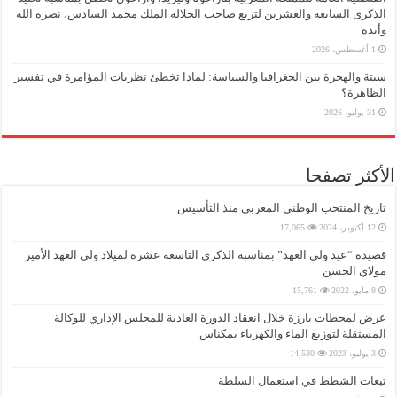
الذكرى السابعة والعشرين لتربع صاحب الجلالة الملك محمد السادس، نصره الله
وأيده
1 أغسطس، 2026
سبتة والهجرة بين الجغرافيا والسياسة: لماذا تخطئ نظريات المؤامرة في تفسير
الظاهرة؟
31 يوليو، 2026
الأكثر تصفحا
تاريخ المنتخب الوطني المغربي منذ التأسيس
12 أكتوبر، 2024
17,065
قصيدة “عيد ولي العهد” بمناسبة الذكرى التاسعة عشرة لميلاد ولي العهد الأمير
مولاي الحسن
8 مايو، 2022
15,761
عرض لمحطات بارزة خلال انعقاد الدورة العادية للمجلس الإداري للوكالة
المستقلة لتوزيع الماء والكهرباء بمكناس
3 يوليو، 2023
14,530
تبعات الشطط في استعمال السلطة