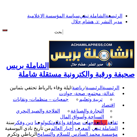
الرئيسية
الشاملة تيفي
سياسة المؤسسة الاعلامية
مدير النشر :ذ. هشام حلال
الشاملة بريس
صحيفة ورقية والكترونية مستقلة شاملة
الرئيسية
الرئيسية
/
رياضة
/
ليلة وفاء بالرباط تحتفي بثمانين
عدالة- مجتمع- صحة- حوادت
تربية وتعليم
جمعيات – منظمات- ونقابات
اقتصاد
التجارة والصناعة
الفلاحة والصيد البحري
السياحة وأسواق المال
ثقافة
رياضة
جهات
صحافة وإعلام
تكنولوجيا
دين وفكر
سنة
الشاملة تيفي
المغرب
أخبار العالم
من تاريخ نادي اليوسفية
مؤسسة محمد السادس للسلام والتسامح
الرباطي وتكرم