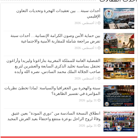
أحداث سبتة… بين تعقيدات الهجرة وتحديات التعاون
الإقليمي
2 أغسطس، 2026
بين حماية الأمن وصون الكرامة الإنسانية… أحداث سبتة
تفرض مراجعة شاملة للمقاربة الأمنية والاجتماعية
1 أغسطس، 2026
القنصلية العامة للمملكة المغربية بتاراغونا وليريدا وأراغون
تحتفل بمناسبة تخليد الذكرى السابعة والعشرين لتربع
صاحب الجلالة الملك محمد السادس، نصره الله وأيده
1 أغسطس، 2026
سبتة والهجرة بين الجغرافيا والسياسة: لماذا تخطئ نظريات
المؤامرة في تفسير الظاهرة؟
31 يوليو، 2026
انطلاق النسخة السادسة من “دوري المودة” بعين عتيق
وفاءً لروح الراحل بوعزة منتفع واحتفاءً بعيد العرش المجيد
31 يوليو، 2026