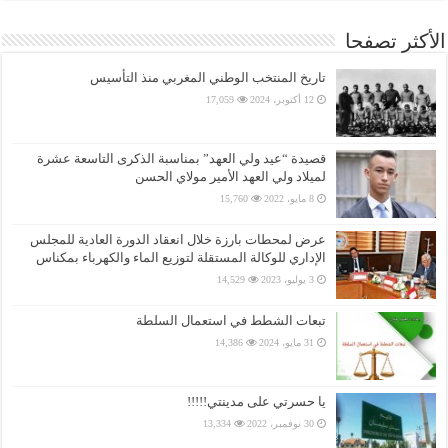
الأكثر تصفحا
تاريخ المنتخب الوطني المغربي منذ التأسيس
12 أكتوبر، 2024
17,059
قصيدة “عيد ولي العهد” بمناسبة الذكرى التاسعة عشرة
لميلاد ولي العهد الأمير مولاي الحسن
8 مايو، 2022
15,760
عرض لمحطات بارزة خلال انعقاد الدورة العادية للمجلس
الإداري للوكالة المستقلة لتوزيع الماء والكهرباء بمكناس
3 يوليو، 2023
14,529
تبعات الشطط في استعمال السلطة
31 مايو، 2024
14,386
يا حسرتي على مدينتي!!!!!
30 نوفمبر، 2022
13,334