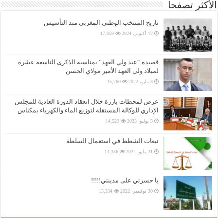
الأكثر تصفحا
تاريخ المنتخب الوطني المغربي منذ التأسيس
12 أكتوبر، 2024
17,059
قصيدة “عيد ولي العهد” بمناسبة الذكرى التاسعة عشرة
لميلاد ولي العهد الأمير مولاي الحسن
8 مايو، 2022
15,760
عرض لمحطات بارزة خلال انعقاد الدورة العادية للمجلس
الإداري للوكالة المستقلة لتوزيع الماء والكهرباء بمكناس
3 يوليو، 2023
14,529
تبعات الشطط في استعمال السلطة
31 مايو، 2024
14,386
يا حسرتي على مدينتي!!!!!
30 نوفمبر، 2022
13,334