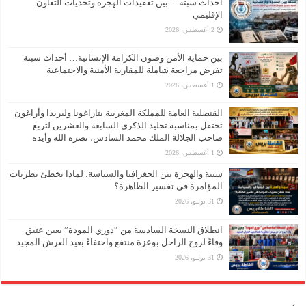
أحداث سبتة… بين تعقيدات الهجرة وتحديات التعاون
الإقليمي
2 أغسطس، 2026
بين حماية الأمن وصون الكرامة الإنسانية… أحداث سبتة
تفرض مراجعة شاملة للمقاربة الأمنية والاجتماعية
1 أغسطس، 2026
القنصلية العامة للمملكة المغربية بتاراغونا وليريدا وأراغون
تحتفل بمناسبة تخليد الذكرى السابعة والعشرين لتربع
صاحب الجلالة الملك محمد السادس، نصره الله وأيده
1 أغسطس، 2026
سبتة والهجرة بين الجغرافيا والسياسة: لماذا تخطئ نظريات
المؤامرة في تفسير الظاهرة؟
31 يوليو، 2026
انطلاق النسخة السادسة من “دوري المودة” بعين عتيق
وفاءً لروح الراحل بوعزة منتفع واحتفاءً بعيد العرش المجيد
31 يوليو، 2026