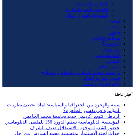
التجارة والصناعة
الفلاحة والصيد البحري
السياحة وأسواق المال
ثقافة
رياضة
جهات
صحافة وإعلام
تكنولوجيا
دين وفكر
الشاملة تيفي
المغرب
أخبار العالم
مؤسسة محمد السادس للسلام والتسامح
صوت مغاربة العالم
عالم المرأة والطفل
أخبار عاجلة
سبتة والهجرة بين الجغرافيا والسياسة: لماذا تخطئ نظريات
المؤامرة في تفسير الظاهرة؟
الرباط – تتويج أكاديمي جديد بجامعة محمد الخامس
المؤسسة الدبلوماسية تنظم الدورة 156 للملتقى الدبلوماسي
بحضور 40 دولة وحزب الاستقلال ضيف الشرف
إحداث لجنة الاستثمار بمؤسسة محمد السادس من أجل