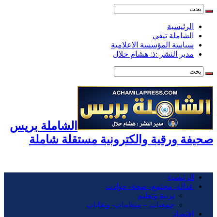
الرئيسية
الشاملة تيفي
سياسة المؤسسة الاعلامية
مدير النشر :ذ. هشام حلال
الشاملة بريس
صحيفة ورقية والكترونية مستقلة شاملة
الرئيسية
عدالة- مجتمع- صحة- حوادت
تربية وتعليم
جمعيات – منظمات- ونقابات
اقتصاد