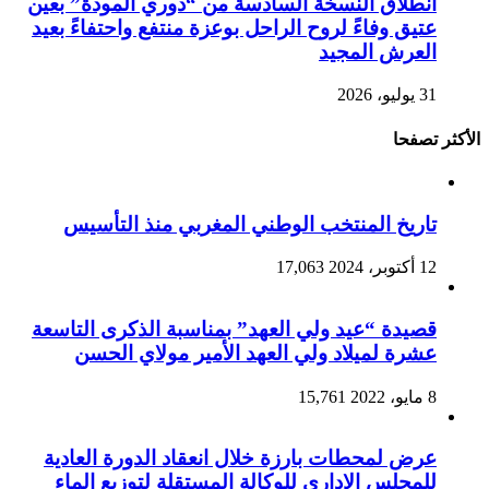
انطلاق النسخة السادسة من “دوري المودة” بعين
عتيق وفاءً لروح الراحل بوعزة منتفع واحتفاءً بعيد
العرش المجيد
31 يوليو، 2026
الأكثر تصفحا
تاريخ المنتخب الوطني المغربي منذ التأسيس
12 أكتوبر، 2024
17,063
قصيدة “عيد ولي العهد” بمناسبة الذكرى التاسعة
عشرة لميلاد ولي العهد الأمير مولاي الحسن
8 مايو، 2022
15,761
عرض لمحطات بارزة خلال انعقاد الدورة العادية
للمجلس الإداري للوكالة المستقلة لتوزيع الماء