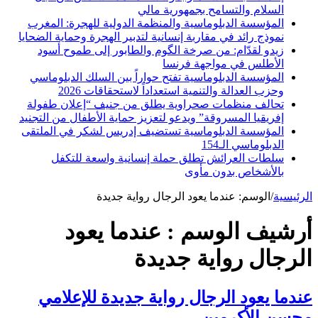
السلام والتسامح بجمهورية مالي
المؤسسة الدبلوماسية والمنظمة الدولية للهجرة: المغرب
نموذج رائد في مقاربة إنسانية لتدبير الهجرة وحماية الضحايا
زيدو لقدّام: من صرخة الگوم والطابور إلى طموح أسود
الأطلس في مواجهة فرنسا
المؤسسة الدبلوماسية تفتح حواراً بين السلك الدبلوماسي
وحزب العدالة والتنمية استعداداً لاستحقاقات 2026
تحالف منظمات صحراوية يطلق من جنيف “إعلان طفولة
إفريقيا المسروقة” ويدعو لتعزيز حماية الأطفال من التجنيد
المؤسسة الدبلوماسية تستضيف إدريس لشكر في الملتقى
الدبلوماسي الـ154
سلطات العرائش تطلق حملة إنسانية واسعة للتكفل
بالأشخاص بدون مأوى
الرئيسية
/
الوسم:
عندما يعود الرجال رواية جديدة
أرشيف الوسم :
عندما يعود
الرجال رواية جديدة
عندما يعود الرجال رواية جديدة للإعلامي
محسن الأكرمين