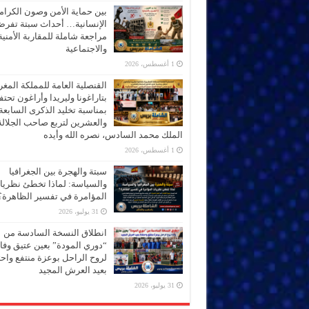
بين حماية الأمن وصون الكرام
الإنسانية… أحداث سبتة تفر
مراجعة شاملة للمقاربة الأمنية
والاجتماعية
1 أغسطس، 2026
القنصلية العامة للمملكة المغر
بتاراغونا وليريدا وأراغون تحت
بمناسبة تخليد الذكرى السابعة
والعشرين لتربع صاحب الجلالة
الملك محمد السادس، نصره الله وأيده
1 أغسطس، 2026
سبتة والهجرة بين الجغرافيا
والسياسة: لماذا تخطئ نظري
المؤامرة في تفسير الظاهرة؟
31 يوليو، 2026
انطلاق النسخة السادسة من
“دوري المودة” بعين عتيق وفاء
لروح الراحل بوعزة منتفع واحتف
بعيد العرش المجيد
31 يوليو، 2026