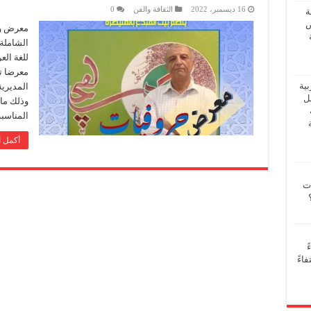
16 ديسمبر، 2022
الثقافة والفن
0
ة
ض
معرض وند
الشاملة 
للغة الع
معرضا ت
بية
المديرية
فل
المناسب
أكمل ا
ات
ً
اءً