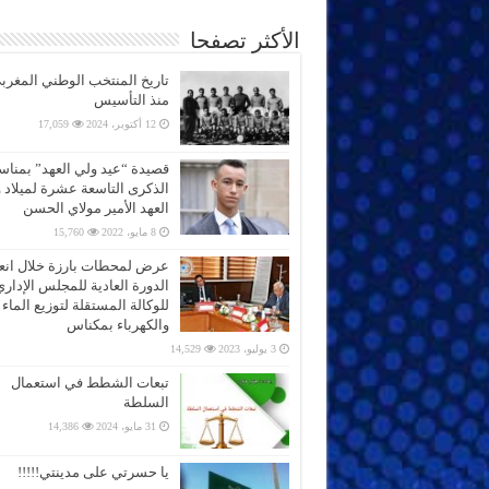
الأكثر تصفحا
تاريخ المنتخب الوطني المغرب
منذ التأسيس
12 أكتوبر، 2024
17,059
قصيدة “عيد ولي العهد” بمناس
الذكرى التاسعة عشرة لميلاد 
العهد الأمير مولاي الحسن
8 مايو، 2022
15,760
عرض لمحطات بارزة خلال انعق
الدورة العادية للمجلس الإداري
للوكالة المستقلة لتوزيع الماء
والكهرباء بمكناس
3 يوليو، 2023
14,529
تبعات الشطط في استعمال
السلطة
31 مايو، 2024
14,386
يا حسرتي على مدينتي!!!!!