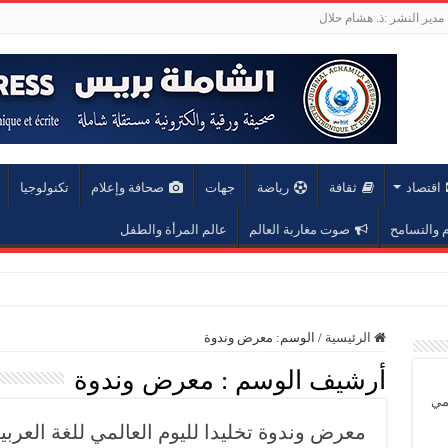
مدير النشر :ذ. هشام حلال
اقتصاد
ثقافة
رياضة
جهات
صحافة وإعلام
تكنولوجيا
والتسامح
صوت مغاربة العالم
عالم المرأة والطفل
عة محمد الخامس
الرئيسية
/
الوسم:
معرض وندوة
أرشيف الوسم :
معرض وندوة
يمي
معرض وندوة تخليدا لليوم العالمي للغة العربية