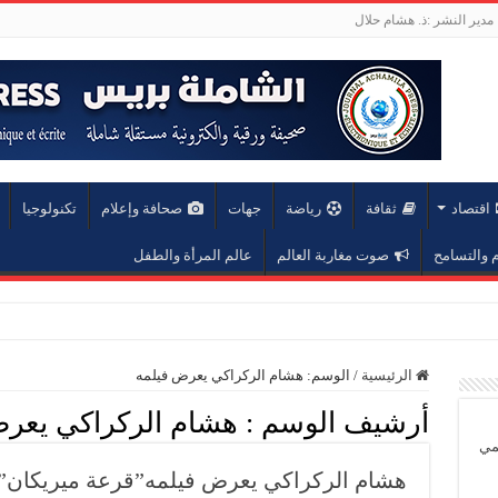
مدير النشر :ذ. هشام حلال
اقتصاد
ثقافة
رياضة
جهات
صحافة وإعلام
تكنولوجيا
والتسامح
صوت مغاربة العالم
عالم المرأة والطفل
عة محمد الخامس
الرئيسية
/
الوسم:
هشام الركراكي يعرض فيلمه
أرشيف الوسم :
هشام الركراكي يعرض
يمي
هشام الركراكي يعرض فيلمه”قرعة ميريكان”