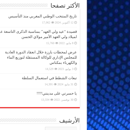
الأكثر تصفحا
تاريخ المنتخب الوطني المغربي منذ التأسيس
12 أكتوبر، 2024
17,062
قصيدة “عيد ولي العهد” بمناسبة الذكرى التاسعة 
لميلاد ولي العهد الأمير مولاي الحسن
8 مايو، 2022
15,760
عرض لمحطات بارزة خلال انعقاد الدورة العادية
للمجلس الإداري للوكالة المستقلة لتوزيع الماء
والكهرباء بمكناس
3 يوليو، 2023
14,529
تبعات الشطط في استعمال السلطة
31 مايو، 2024
14,391
يا حسرتي على مدينتي!!!!!
30 نوفمبر، 2022
13,334
الأرشيف
الأرشيف