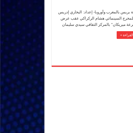
 بريس بالمغرب وأوروبا- إعداد: البخاري إدريس
لمخرج السينمائي هشام الركراكي عقب عرض
رعة ميريكان” بالمركز الثقافي سيدي سليمان
لقراءة »