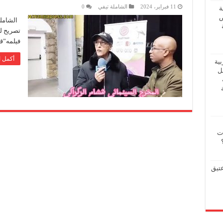
11 فبراير، 2024
الشاملة تيفي
0
ة
ض
الشاملة
تصريح ل
فيلمه”ق
أكمل ا
بية
فل
ات
عتيق