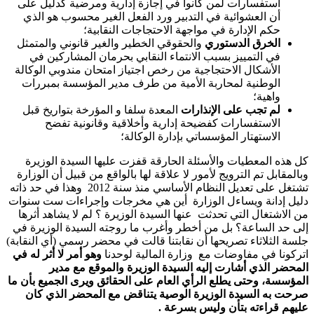
استفسارات لمن كانوا في إجازة إدارية ومرضية كدليل على
أن العشوائية في التدبير ورد الفعل الغير محسوب هو الذي
حكم الإدارة في مواجهة الاحتجاجات النقابية؛
الخرق الدستوري
والحقوقي الخطير والغير قانوني والمتمثل
في التمييز بسبب الانتماء النقابي بحرمان المشاركين في
الأشكال الاحتجاجية من رخص اجتياز امتحان مندوبي الوكالة
الوطنية لمحاربة الأمية من طرف مدير المؤسسة بمبررات
واهية؛
لم تجب على الإنذارات
المعدة سلفا و المؤرخة بتواريخ قبل
الاستفسارات كفضيحة إدارية وأخلاقية وقانونية تفضح
الاستهتار المؤسساتي بإدارة الوكالة؛
كل هذه المعطيات والأسئلة الحارقة قفزت عليها السيدة الوزيرة
وبالمقابل تم الترويج لأمور لا علاقة لها بالواقع من قبيل أن الوزارة
تشتغل على تعديل النظام الأساسي منذ سنة 2012 وهذا في حد ذاته
دليل إدانة ويساءل الوزارة أين هي مخرجات وإجراءات ست سنوات
من الاشتغال التي تحدثت عنها السيدة الوزيرة ؟ لم لا يشاهد أثرها
إلى حد الساعة؟ بل من أخطر وأغرب ما روجته السيدة الوزيرة في
جلسة الثلاثاء تصريحها أن نقابتنا قالت في محضر رسمي (أي النقابة)
اتركونا في مفاوضات مع وزارة المالية لوحدنا
وهو أمر لا أثر له في
المحضر الذي أشارت إليه السيدة الوزيرة والموقع مع مدير
المؤسسة، وحتى يطلع الرأي العام على الحقائق ويرى الجميع بأن ما
صرحت به السيدة الوزيرة الوصية يتناقض مع المحضر الذي كان
عليهم قراءته بتأن وليس بسرعة .