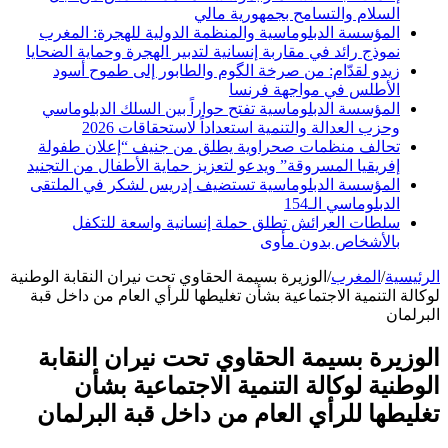
السلام والتسامح بجمهورية مالي
المؤسسة الدبلوماسية والمنظمة الدولية للهجرة: المغرب
نموذج رائد في مقاربة إنسانية لتدبير الهجرة وحماية الضحايا
زيدو لقدّام: من صرخة الگوم والطابور إلى طموح أسود
الأطلس في مواجهة فرنسا
المؤسسة الدبلوماسية تفتح حواراً بين السلك الدبلوماسي
وحزب العدالة والتنمية استعداداً لاستحقاقات 2026
تحالف منظمات صحراوية يطلق من جنيف “إعلان طفولة
إفريقيا المسروقة” ويدعو لتعزيز حماية الأطفال من التجنيد
المؤسسة الدبلوماسية تستضيف إدريس لشكر في الملتقى
الدبلوماسي الـ154
سلطات العرائش تطلق حملة إنسانية واسعة للتكفل
بالأشخاص بدون مأوى
الرئيسية
/
المغرب
/
الوزيرة بسيمة الحقاوي تحت نيران النقابة الوطنية
لوكالة التنمية الاجتماعية بشأن تغليطها للرأي العام من داخل قبة
البرلمان
الوزيرة بسيمة الحقاوي تحت نيران النقابة
الوطنية لوكالة التنمية الاجتماعية بشأن
تغليطها للرأي العام من داخل قبة البرلمان