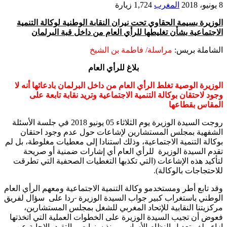
8 يونيو، 2018
المغرب
1,724 زيارة
الوزيرة بسيمة الحقاوي تحت نيران النقابة الوطنية لوكالة التنمية
الاجتماعية بشأن تغليطها للرأي العام من داخل قبة البرلمان
الشاملة بريس:
مراسلة/ فاطمة بن الشيخ
بلاغ للرأي العام
الوزيرة الوصية تغلط الرأي العام من داخل البرلمان بادعائها أنه لا
وجود لاحتقان بوكالة التنمية الاجتماعية وتريد نقابة تابعة على
المقاس بقطاعها
روجت السيدة الوزيرة يوم الثلاثاء 05 يونيو 2018 في جلسة الأسئلة
الشفهية بمجلس المستشارين لإشاعات حول عدم وجود احتقان
بوكالة التنمية الاجتماعية، وذلك استنادا إلى معطيات مغلوطة، بل لم
تقدم السيدة الوزيرة للرأي العام أي إشارات ضمنية أو صريحة
لتأكيد هذه الإشاعات (التي تكذبها التغطيات الصحفية التي تطرقت
للاحتجاجات بالوكالة).
وقد تابع أطر ومستخدمو وكالة التنمية الاجتماعية ومعهم الرأي العام
الوطني باستغراب كبير جواب السيدة الوزيرة
ردا على سؤال لفريق
مركزيتنا النقابية للإتحاد المغربي للشغل بمجلس المستشارين،
فعوض أن تجيب السيدة الوزيرة على الخطوات العملية التي اتخذتها
إزاء ملف تعديل النظام الأساسي منذ سنوات، والتقيد بالإجابة عن