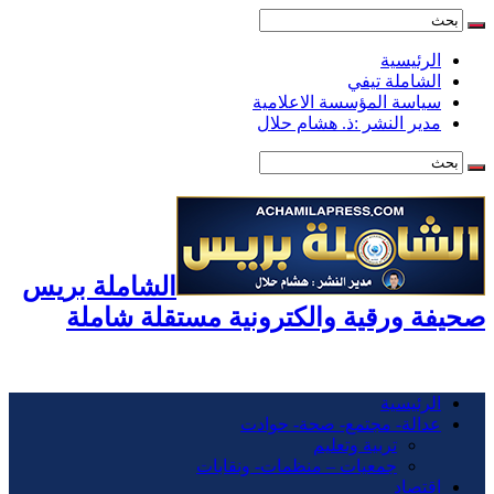
الرئيسية
الشاملة تيفي
سياسة المؤسسة الاعلامية
مدير النشر :ذ. هشام حلال
الشاملة بريس
صحيفة ورقية والكترونية مستقلة شاملة
الرئيسية
عدالة- مجتمع- صحة- حوادت
تربية وتعليم
جمعيات – منظمات- ونقابات
اقتصاد