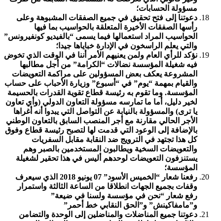
مسؤولة الحسابات؛
دعوتنا
إلى فتح تحقيق في جميع الصفقات المشبوهة وعلى
رأسها الصفقات الأخيرة المتعلقة بالحواسيب بما فيها
الحواسيب المراد استعمالها فيما يسمى “بالفيديو كونفيرونس”
والتي يعلم الراسخون في الإدارة خباياها جيدا؛
نؤكد للرأي العام
ولمن يعنيهم الأمر أننا في الوقت الذي تخوض
فيه شغيلة المؤسسة نضالات “الكرامة” من أجل مطالبها
المشروعة يعكف بعض المسؤولين على مراكمة التعويضات
والقيام بمهمة “يوم” في “أسبوع” وزيارة الأحباب على حساب
المؤسسة. وما تقوم به رئيسة قطاع تقوية القدرات بالحسيمة
لخير دليل، أما ما تمارسه مسؤولة التعاون الدولي (وأي تعاون
يا ترى) والمسؤولة بالنيابة عن التواصل التي يبدوا أنه أغراها
الأجر الحالي مقارنة مع أجر المنصب السابق بالتعاون الوطني
بالإضافة إلى الوعود التي قدمت لها لتصبح رئيسة قطاع وفوق
كل هذا تجتهد في الترويج ضد النقابة مقابل السفريات
والتعويضات السخية ويطالبون المستخدمين بالصبر وهم
يستنزفون التعويضات لوحدهم أليس في هذا تحقير لشغيلة
المؤسسة؛
رفعنا شعار “الخميس الأسود”
07 يونيو 2018
الذي سيعرف
وقفات بجميع الجهات انطلاقا من الساعة الثالثة واستمرار
رفع شعار “
نحن في مؤسسة ولسنا في ضيعة
”
و”
مامفاكينش
” و”
الحق النقابي خط أحمر
”
دعوتنا جميع المناضلات والمناضلين إلى الوحدة والتضامن