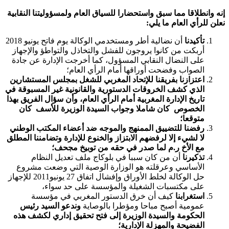
إنه وانطلاقا مما سبق واستحضارا للسياق العام ولمسؤوليتنا النقابية
نعلن للرأي العام ما يلي:
تأكيدنا
أن نضالية أطر ومستخدمي الوكالة يوم فاتح يونيو 2018
أربكت من كانوا يروجون للفشل والتخاذل والتواطؤ والإجهاز
على النضال النقابي المسؤول، كما أخرجت الإدارة عن جادة
الصواب وفضحت أوراقها أمام الرأي العام؛
اعتزازنا
بفريقنا للإتحاد المغربي للشغل بمجلس المستشارين
الذي كشف الخروقات الدستورية والقانونية غير المسبوقة في
تاريخ الإدارة المغربية أمام الرأي العام، وأن سؤال الفريق بهذا
الخصوص كان شاملا وجواب السيدة الوزيرة للأسف كان
متوقعا؛
رفضنا للتضييق الممنهج والموجه ضد أعضاء المكتب الوطني
لا لشيء إلا لرفضهم الابتزاز والخنوع للإدارة وتضامننا المطلق
مع الأخ ر.م لما صدر في حقه من توبيخ مجحف؛
تذكيرنا
أن من كان سببا في بلوكاج ملف تعديل النظام
الأساسي وعرقلته هو الوزارة الوصية التي وضعت مشروع
حل الوكالة لخلط الأوراق وإفشال اتفاق 27 يونيو2011 للإجهاز
على مكتسبات الشغيلة والمؤسسة على حد سواء،
استغرابنا
كيف أن خرق الدستور المغربي في مؤسسة
عمومية أصبح مباحا ومؤطرا بالوصاية
وندعو السيد رئيس
الحكومة والسيدة الوزيرة إلى فتح تحقيق إداري لكشف هذه
الفضيحة والمهزلة الإدارية؛