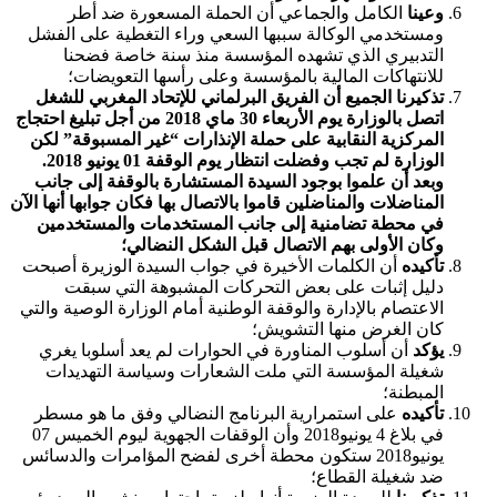
وعينا
الكامل والجماعي أن الحملة المسعورة ضد أطر
ومستخدمي الوكالة سببها السعي وراء التغطية على الفشل
التدبيري الذي تشهده المؤسسة منذ سنة خاصة فضحنا
للانتهاكات المالية بالمؤسسة وعلى رأسها التعويضات؛
تذكيرنا الجميع أن الفريق البرلماني للإتحاد المغربي للشغل
اتصل بالوزارة يوم الأربعاء 30 ماي 2018 من أجل تبليغ احتجاج
المركزية النقابية على حملة الإنذارات “غير المسبوقة” لكن
الوزارة لم تجب وفضلت انتظار يوم الوقفة 01 يونيو 2018.
وبعد أن علموا بوجود السيدة المستشارة بالوقفة إلى جانب
المناضلات والمناضلين قاموا بالاتصال بها فكان جوابها أنها الآن
في محطة تضامنية إلى جانب المستخدمات والمستخدمين
وكان الأولى بهم الاتصال قبل الشكل النضالي؛
تأكيده
أن الكلمات الأخيرة في جواب السيدة الوزيرة أصبحت
دليل إثبات على بعض التحركات المشبوهة التي سبقت
الاعتصام بالإدارة والوقفة الوطنية أمام الوزارة الوصية والتي
كان الغرض منها التشويش؛
يؤكد
أن أسلوب المناورة في الحوارات لم يعد أسلوبا يغري
شغيلة المؤسسة التي ملت الشعارات وسياسة التهديدات
المبطنة؛
تأكيده
على استمرارية البرنامج النضالي وفق ما هو مسطر
في بلاغ 4 يونيو2018 وأن الوقفات الجهوية ليوم الخميس 07
يونيو2018 ستكون محطة أخرى لفضح المؤامرات والدسائس
ضد شغيلة القطاع؛