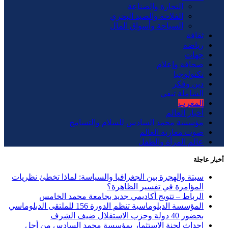
التجارة والصناعة
الفلاحة والصيد البحري
السياحة وأسواق المال
ثقافة
رياضة
جهات
صحافة وإعلام
تكنولوجيا
دين وفكر
الشاملة تيفي
المغرب
أخبار العالم
مؤسسة محمد السادس للسلام والتسامح
صوت مغاربة العالم
عالم المرأة والطفل
أخبار عاجلة
سبتة والهجرة بين الجغرافيا والسياسة: لماذا تخطئ نظريات
المؤامرة في تفسير الظاهرة؟
الرباط – تتويج أكاديمي جديد بجامعة محمد الخامس
المؤسسة الدبلوماسية تنظم الدورة 156 للملتقى الدبلوماسي
بحضور 40 دولة وحزب الاستقلال ضيف الشرف
إحداث لجنة الاستثمار بمؤسسة محمد السادس من أجل