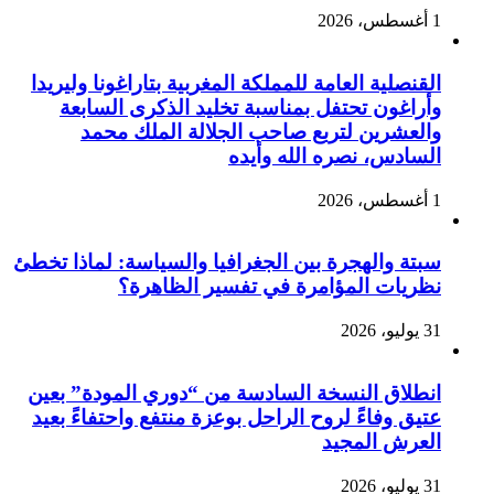
1 أغسطس، 2026
القنصلية العامة للمملكة المغربية بتاراغونا وليريدا
وأراغون تحتفل بمناسبة تخليد الذكرى السابعة
والعشرين لتربع صاحب الجلالة الملك محمد
السادس، نصره الله وأيده
1 أغسطس، 2026
سبتة والهجرة بين الجغرافيا والسياسة: لماذا تخطئ
نظريات المؤامرة في تفسير الظاهرة؟
31 يوليو، 2026
انطلاق النسخة السادسة من “دوري المودة” بعين
عتيق وفاءً لروح الراحل بوعزة منتفع واحتفاءً بعيد
العرش المجيد
31 يوليو، 2026