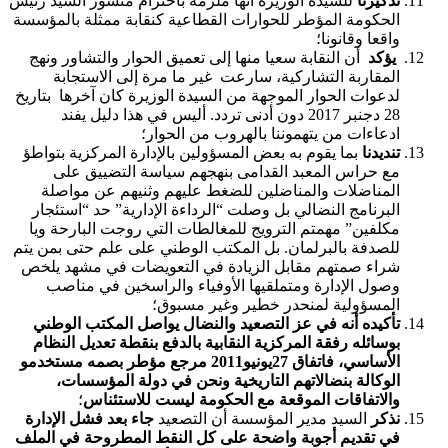
تذكيرنا
للسيدة الوزيرة أنها ملزمة باحترام منشور السيد رئيس
الحكومة المؤطر للحوارات القطاعية كنقابة ممثلة بالمؤسسة
واقعا وقانونا؛
يؤكد
أن النقابة سعيا منها إلى تعميق الحوار والتشاور ونهج
المقاربة التشاركية، سارعت غير ما مرة إلى الاستجابة
لدعوات الحوار الموجهة من السيدة الوزيرة كان آخرها بتاريخ
28 دجنبر 2017 دون أدنى تردد. أليس في هذا دليل يفند
ادعاءات من يتهموننا بالهروب من الحوار؛
تنديدنا
بما يقوم به بعض المسؤولين بالإدارة المركزية بتواطؤ
مع حراس المعبد القدامى بنهجهم سياسة التضييق على
المناضلات والمناضلين للضغط عليهم وثنيهم عن مواصلة
البرنامج النضالي بل وصلت “الرداءة الإدارية” حد “استئجار
مكلفين” مهمتم الترويج للمغالطات التي روجت البارحة ويا
للصدفة بالبرلمان. بل المكتب الوطني على علم حتى بمن يتم
شراء صمتهم مقابل الزيادة في التعويضات في مشهد يلخص
وصول الإدارة ومتملقيها الأوفياء والراسخين في مناصب
المسؤولية لمنحدر خطير وغير مسبوق؛
تأكيده أنه في عز التصعيد والنضال يواصل المكتب الوطني
بوسائله رفقة المركزية النقابية بالدفع بنقطة تعديل النظام
الأساسي، فاتفاق 27يونيو2011 مرجع مؤطر بصمه مستخدمو
الوكالة بنضالاتهم التاريخية ونحن في دولة المؤسسات،
والاتفاقات الموقعة مع الحكومة ليست للاستئناس
؛
نذكر
السيد مدير المؤسسة أن التصعيد
جاء بعد فشل الإدارة
في تقديم أجوبة واضحة على كل النقط المطروحة في الملف