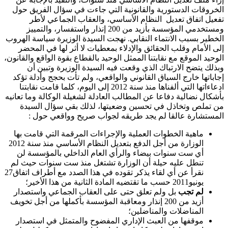
الخروقات الدستورية والقانونية التي جاءت في سؤال الفريق حول
تفعيل اتفاق تعديل النظام الأساسي، والعقاب الجماعي لأطر
ومستخدمي المؤسسة بأزيد من 200 إنذار واستفسار، والتمييز
الخطير بسبب الانتماء النقابي. نهجت السيدة الوزيرة سياسة الهروب
إلى الأمام وقلب الحقائق والإدلاء بمعطيات لا أثر لها في المحضر
الوحيد الموقع مع نقابتنا الممثل الوحيد بالقطاع بقوة الواقع والقانون،
وبذلك يتضح الارتباك الذي وقعت فيه السيدة الوزيرة وتبين أن
إجاباتها خارج السياق القانوني والواقعي، ولم تأت بحجج وأدلة تؤكد
ادعاءاتها التي ألفناها منذ سنة 2012 إلى اليوم، كلما قامت نقابتنا
بأشكال نضالية دفاعا عن المطالب العادلة لشغيلة الوكالة وما تعانيه
من تملص وتخاذل في تحسين وضعيتها، لذلك بقي سؤال السيدة
المستشارة عالقا لم يجد طريقه لجواب صريح وواقعي حول :
ماهية الخطوات العملية والإجراءات المرقمة التي قامت بها
الوزارة من أجل الدفع بتعديل النظام الأساسي منذ سنة 2012
أي ست سنوات بيضاء والرأي العام الداخلي بالمؤسسة لن
تنطل عليه حيلة أن الوزارة تشتغل منذ ست سنوات حيث لم
نقرأ عن أي لقاء يذكر تقوده في هذا الصدد مع أطراف اتفاق27
يونيو2011 حسب ما تقتضيه المادة الثانية من هذا الأخير؛
لم تجب
بل ولم تعلق حتى على العقاب الجماعي واستصدار
أزيد من 200 إنذار ومعاقبة المؤسسة بأكملها من أجل تخويف
المناضلات والمناضلين؛
موقفها من العبث الإداري المفضوح والمتمثل في استصدار