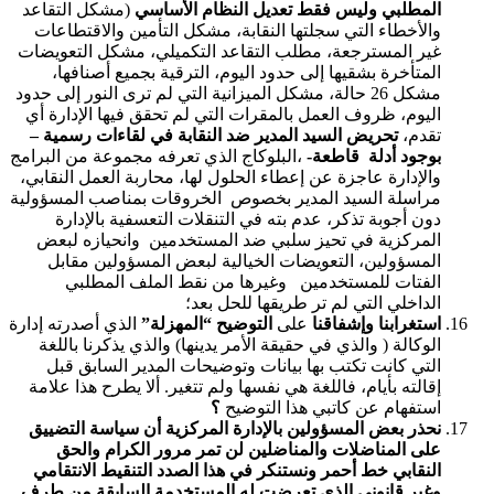
المطلبي وليس فقط تعديل النظام الأساسي
(مشكل التقاعد
والأخطاء التي سجلتها النقابة، مشكل التأمين والاقتطاعات
غير المسترجعة، مطلب التقاعد التكميلي، مشكل التعويضات
المتأخرة بشقيها إلى حدود اليوم، الترقية بجميع أصنافها،
مشكل 26 حالة، مشكل الميزانية التي لم ترى النور إلى حدود
اليوم، ظروف العمل بالمقرات التي لم تحقق فيها الإدارة أي
تقدم،
تحريض السيد المدير ضد النقابة في لقاءات رسمية –
بوجود أدلة قاطعة-
،البلوكاج الذي تعرفه مجموعة من البرامج
والإدارة عاجزة عن إعطاء الحلول لها، محاربة العمل النقابي،
مراسلة السيد المدير بخصوص الخروقات بمناصب المسؤولية
دون أجوبة تذكر، عدم بته في التنقلات التعسفية بالإدارة
المركزية في تحيز سلبي ضد المستخدمين وانحيازه لبعض
المسؤولين، التعويضات الخيالية لبعض المسؤولين مقابل
الفتات للمستخدمين وغيرها من نقط الملف المطلبي
الداخلي التي لم تر طريقها للحل بعد؛
استغرابنا وإشفاقنا
على
التوضيح “المهزلة”
الذي أصدرته إدارة
الوكالة ( والذي في حقيقة الأمر يدينها) والذي يذكرنا باللغة
التي كانت تكتب بها بيانات وتوضيحات المدير السابق قبل
إقالته بأيام، فاللغة هي نفسها ولم تتغير. ألا يطرح هذا علامة
استفهام عن كاتبي هذا التوضيح
؟
نحذر
بعض المسؤولين بالإدارة المركزية أن سياسة التضييق
على المناضلات والمناضلين لن تمر مرور الكرام والحق
النقابي خط أحمر ونستنكر في هذا الصدد التنقيط الانتقامي
وغير قانوني الذي تعرضت له المستخدمة السابقة من طرف