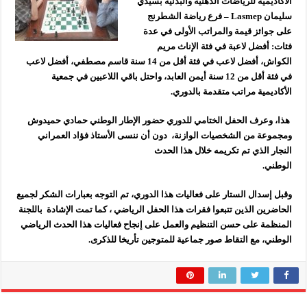
الأكاديمية للرياضات الذهنية والبدنية بسيدي
سليمان
Lasmep
– فرع رياضة الشطرنج
على جوائز قيمة والمراتب الأولى في عدة
فئات: أفضل لاعبة في فئة الإناث مريم
الكواش، أفضل لاعب في فئة أقل من 14 سنة قاسم مصطفي، أفضل لاعب
في فئة أقل من 12 سنة أيمن العابد، واحتل باقي اللاعبين في جمعية
الأكاديمية مراتب متقدمة بالدوري.
هذا، وعرف الحفل الختامي للدوري حضور الإطار الوطني حمادي حميدوش
ومجموعة من الشخصيات الوازنة، دون أن ننسى الأستاذ فؤاد العمراني
النجار الذي تم تكريمه خلال هذا الحدث
الوطني.
وقبل إسدال الستار على فعاليات هذا الدوري، تم التوجه بعبارات الشكر لجميع
الحاضرين الذين تتبعوا فقرات هذا الحفل الرياضي ، كما تمت الإشادة باللجنة
المنظمة على حسن التنظيم والعمل على إنجاح فعاليات هذا الحدث الرياضي
الوطني، مع التقاط صور جماعية للمتوجين تأريخا للذكرى.