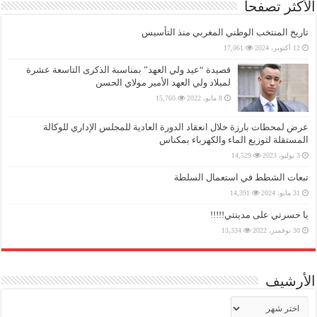
الأكثر تصفحا
تاريخ المنتخب الوطني المغربي منذ التأسيس
12 أكتوبر، 2024
17,061
قصيدة “عيد ولي العهد” بمناسبة الذكرى التاسعة عشرة
لميلاد ولي العهد الأمير مولاي الحسن
8 مايو، 2022
15,760
عرض لمحطات بارزة خلال انعقاد الدورة العادية للمجلس الإداري للوكالة
المستقلة لتوزيع الماء والكهرباء بمكناس
3 يوليو، 2023
14,529
تبعات الشطط في استعمال السلطة
31 مايو، 2024
14,391
يا حسرتي على مدينتي!!!!!
30 نوفمبر، 2022
13,334
الأرشيف
الأرشيف