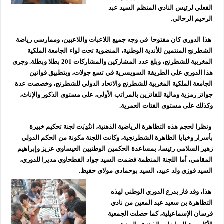
الفعلي لرئيس النادي المنظم السيد عبد
الرحيم الرحالي.
هذا الدوري كان مفتوحا في وجه جميع اللاعبات واللاعبين، وممارسي رياضة
الشطرنج المنتمين للأندية الوطنية، المنضوية تحت لواء الجامعة الملكية
المغربية للشطرنج، وبلغ عدد المشاركين والمشاركات 201 بطلا وبطلة. وجرى
هذا الدوري على الطريقة السويسرية في تسع جولات، وبتطبيق قوانين
الجامعة الملكية المغربية للشطرنج والاتحاد الدولي للشطرنج، وخصصت عدة
جوائز رمزية ومالية للفائزين بالمراتب الأولى، على مستوى الذكور والإناث،
وكذلك على مستوى الفئات العمرية.
ونظرا لحجم هذه التظاهرة الرياضية الذهنية، انتُدِبَت لجنة تحكيم خبيرة
بأسرار وخبايا الظاهرة الشطرنجية، وكانت اللجنة مكونة من الحكم الدولي
زهير السلامي رئيسا، بمساعدة الحكمين الوطنيين العيساوي عزيز وإبراهيم
المقامي، أما اللجنة المنظمة فضمت السيد جواد الفطحاوي مديرا للدوري،
السيد فوزي ولد عبيد، السيد بوحمادي مولاي حفيظ.
هذا، وقد فاز بدرع الدوري الوطني لهذه
التظاهرة بن سعيد عبد المعين من نادي
فرسان الإسماعيلية، كما حصلت الجمعية