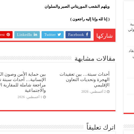
ويلهم الشعب الموريتاني الصبر والسلوان
( إنا لله وإنا إليه راجعون )
بة
ولي
est
LinkedIn
Twitter
Facebook
شاركها
اد
مقالات مشابهة
أحداث سبتة… بين تعقيدات
بين حماية الأمن وصون ال
الهجرة وتحديات التعاون
الإنسانية… أحداث سبتة 
الإقليمي
مراجعة شاملة للمقاربة ال
والاجتماعية
2 أغسطس، 2026
1 أغسطس، 2026
اترك تعليقاً