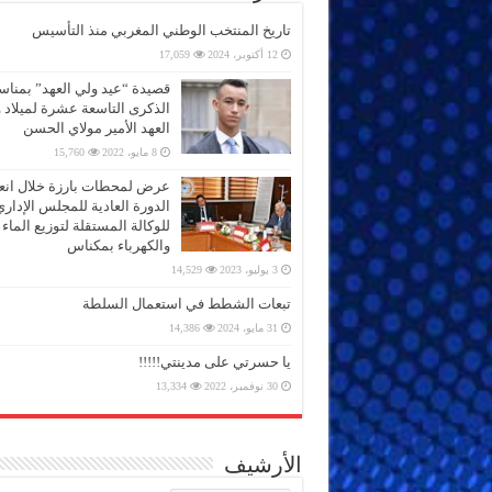
تاريخ المنتخب الوطني المغربي منذ التأسيس
12 أكتوبر، 2024
17,059
قصيدة “عيد ولي العهد” بمناس
الذكرى التاسعة عشرة لميلاد 
العهد الأمير مولاي الحسن
8 مايو، 2022
15,760
عرض لمحطات بارزة خلال انعق
الدورة العادية للمجلس الإداري
للوكالة المستقلة لتوزيع الماء
والكهرباء بمكناس
3 يوليو، 2023
14,529
تبعات الشطط في استعمال السلطة
31 مايو، 2024
14,386
يا حسرتي على مدينتي!!!!!
30 نوفمبر، 2022
13,334
الأرشيف