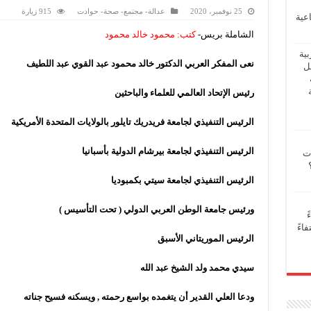
25 نوفمبر، 2020
عدالة- مجتمع- صحة- حوادت
915 زيارة
عية
الشاملة بريس-
كتب: محمود خالد محمود
بية
نعى المفكر العربي الدكتور خالد محمود عبد القوي عبد اللطيف
فل
رئيس الإتحاد العالمي للعلماء والباحثين
الرئيس التنفيذي لجامعة فريدريك تايلور بالولايات المتحدة الأمريكية
الرئيس التنفيذي لجامعة بيرشام الدولية بأسبانيا
ات
الرئيس التنفيذي لجامعة سيتي بكمبوديا
ورئيس جامعة الوطن العربي الدولي ( تحت التأسيس
)
ً
اءً
الرئيس الموريتاني الأسبق
سيدي محمد ولد الشيخ عبد الله
ودعا العلي القدير أن يتغمده بواسع رحمته , ويسكنه فسيح جناته