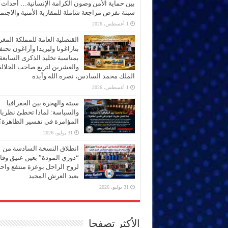
بين حماية الأمن وصون الكرامة الإنسانية… أحداث
سبتة تفرض مراجعة شاملة للمقاربة الأمنية والاجتما
1 أغسطس، 2026
القنصلية العامة للمملكة المغر
بتاراغونا وليريدا وأراغون تحت
بمناسبة تخليد الذكرى السابعة
والعشرين لتربع صاحب الجلالة
الملك محمد السادس، نصره الله وأيده
1 أغسطس، 2026
سبتة والهجرة بين الجغرافيا
والسياسة: لماذا تخطئ نظري
المؤامرة في تفسير الظاهرة؟
31 يوليو، 2026
انطلاق النسخة السادسة من
“دوري المودة” بعين عتيق وفاء
لروح الراحل بوعزة منتفع واحتف
بعيد العرش المجيد
31 يوليو، 2026
الأكثر تصفحا