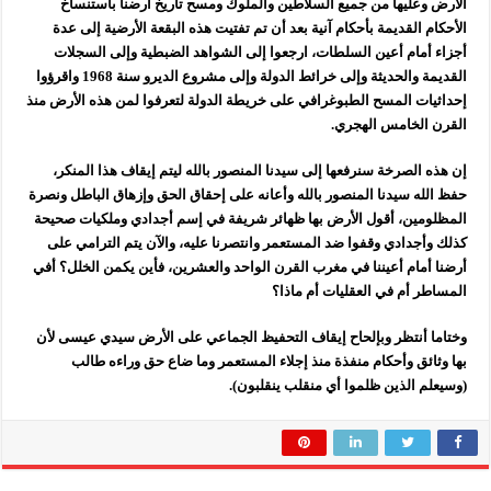
الأرض وعليها من جميع السلاطين والملوك ومسح تاريخ أرضنا باستنساخ
الأحكام القديمة بأحكام آنية بعد أن تم تفتيت هذه البقعة الأرضية إلى عدة
أجزاء أمام أعين السلطات، ارجعوا إلى الشواهد الضبطية وإلى السجلات
القديمة والحديثة وإلى خرائط الدولة وإلى مشروع الديرو سنة 1968 واقرؤوا
إحداثيات المسح الطبوغرافي على خريطة الدولة لتعرفوا لمن هذه الأرض منذ
القرن الخامس الهجري.
إن هذه الصرخة سنرفعها إلى سيدنا المنصور بالله ليتم إيقاف هذا المنكر،
حفظ الله سيدنا المنصور بالله وأعانه على إحقاق الحق وإزهاق الباطل ونصرة
المظلومين، أقول الأرض بها ظهائر شريفة في إسم أجدادي وملكيات صحيحة
كذلك وأجدادي وقفوا ضد المستعمر وانتصرنا عليه، والآن يتم الترامي على
أرضنا أمام أعيننا في مغرب القرن الواحد والعشرين، فأين يكمن الخلل؟ أفي
المساطر أم في العقليات أم ماذا؟
وختاما أنتظر وبإلحاح إيقاف التحفيظ الجماعي على الأرض سيدي عيسى لأن
بها وثائق وأحكام منفذة منذ إجلاء المستعمر وما ضاع حق وراءه طالب
(وسيعلم الذين ظلموا أي منقلب ينقلبون).