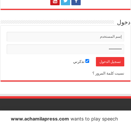
دخول
تذكرني
نسيت كلمة المرور ؟
الشاملة بريس تصدر عن شركة الشاملة بريس للاتصال والاشهار
www.achamilapress.com
wants to play speech
IF : 18734372 - CNSS : 4709939 - RC : 40517 - PATENTE : 17040538
E-mail : achamilapress@gmail.com