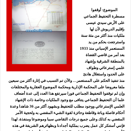
الموضوع: أوقفوا
مسطرة التحفيظ الجماعي
على الأرض سيدي عيسى
بإقليم الدريوش لأن لها
ملكيات منذ أكثر من مئة سنة
واسترجعت بحكم من يد
المستعمر الإسباني منذ 1933
بعد أمر من قاضي القضاة
بالمنطقة الشرقية وإشهاد
علمي إسترعائي وطواف
على الحدود واستغلال هادئ
منذ تنفيذ الحكم على المستعمر… والآن تم التسبب في إثارة أكثر من سبعين
ملفا معروضا على المحكمة الإدارية ومحكمة الموضوع العقارية والمختلفات
وإن لم توقفوا التحفيظ الجماعي فورا سيرتفع هذا العدد إلى عدة أضعاف
علما أن التحفيظ الجماعي يتنافى مع وجود الملكيات وخاصة ذات الإشهاد
العلمي الإسترعائي ووجود مطلب للتحفيظ وبشهود أكثر من 36 شاهدا وعدة
أحكام فاصلة وباتة وقاطعة وحائزة لقوة الشيء المقضي به ولحجية الأمر
المقضي به كذلك وعلى جميع درجات التقاضي سببا وموضوعا ومنفذة، لهذا
فإنني أستنكر كل عمل يضرب بملكية أجدادنا وبظهائرهم الشريفة في هذه