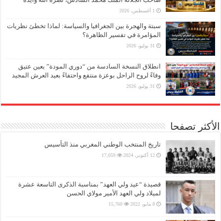
1 أغسطس، 2026
سبتة والهجرة بين الجغرافيا والسياسة: لماذا تخطئ نظريات
المؤامرة في تفسير الظاهرة؟
31 يوليو، 2026
انطلاق النسخة السادسة من “دوري المودة” بعين عتيق
وفاءً لروح الراحل بوعزة منتفع واحتفاءً بعيد العرش المجيد
31 يوليو، 2026
الأكثر تصفحا
تاريخ المنتخب الوطني المغربي منذ التأسيس
12 أكتوبر، 2024
17,059
قصيدة “عيد ولي العهد” بمناسبة الذكرى التاسعة عشرة
لميلاد ولي العهد الأمير مولاي الحسن
8 مايو، 2022
15,760