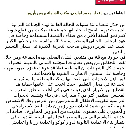
🔊 استمع للمقال
الشاملة بريس-
إعداد:
محمد لمليجي- مكتب الشاملة بريس بأوروبا
من خلال تتبعنا ومنذ سنوات للحالة العامة لهده الجماعة الترابية
الشبه حضرية ، اتضح لنا جليا انها جماعة قد تمكنت من قطع شوط
كبير نحو الضفة الأخرى من ضفاف التنمية المستدامة وخاصة في
عهد المجلس الحالي المنتخب سنة 2015 برئاسة احد رجالاتها الكبار
السيد عبد العزيز درويش صاحب التجربة الكبيرة في ميدان التسيير
والتدبير .
في حوارنا مع ثلة من متتبعي الشأن المحلي بهذه الجماعة ومن خلال
تقص للحقائق من بعض فعاليات المجتمع المدني بالمدينة الحمراء
اجمعت كل الشهادات ان المنطقة فعلا قد عرفت قفزة تنموية مهمة
وخاصة على مستوى الانجازات البنيوية والاجتماعية ..
فمن اهم الانجازات التي تفتخر بها ساكنة المنطقة ما استثمرته
الجماعة في مجال التعليم ، حيث اخذت على عاتقها حماية هذا
القطاع من الانهيار الذي يعيشه في باقي أغلب مناطق المغرب ،
المجلس استثمر اكثر من 7 مليارات ، في بناء وتشييد الحجرات
الدراسية لتقريب الاطفال المتمدرسين من الدرس وفك الاكتضاض
عنهم ، كما تم تشييد اعدادية دوار زمران ذات البعد الاستراتيجي
والمحوري على مستوى التقريب بين الدواوير المجاورة ، اضافة الى
اعدادية لكواسم التي من المنتظر فتح ابوابها السنة القادمة ، في
انتظار بناء الاعدادية الثانوية لدوار كوكو واعدادية زرابا واعداديتي
الشريفية .