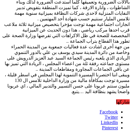
بالالات الضرورية وتعميقها كلما استدعت الضرورة لذلك وبناء
الشاطوات ، وانارة الازقة ، كما تميزت المنطقة بتفويض تدبير
النفايات المنزلية لاحدى شركات النظافة بميزانية سنوية مهمة
تلامس المليار سنتيم حسب شهادة أحد المهتمين .
انجازات اجتماعية مهمة توجت مؤخرا بتخصيص ميزانية ثلاثة ملاعب
قرب احدها مركب رياضي ، هذا دون الحديث عن الميزانية
المخصصة للصحة في ظل الاكراهات التي تفرضها وزارة الصحة على
تطور هذا القطاع بتراب الجماعة ..
من جهة أخرى اشادت عدة فعاليات جمعوية من المدينة الحمراء
وخاصة من دائرة المدينة سيدي يوسف بن علي بالدور التنموي
الريادي الذي يلعبه رئيس الجماعة السيد عبد العزيز الدرويش على
مستوى جماعته رفقة ثلة من اعضاء المجلس ، الريادة التي تميز بها
عن باقي الجماعات المجاورة ومقاطعات المدينة ..
ويبقى اننا اختصرنا المسيرة التنموية لهذا المجلس في اسطر قليلة ،
مسيرة توجت بمكافأة مالية من وزارة الداخلية تلامس ال 130
مليون سنتم عربونا على حسن التسيير والتدبير المالي ، اي عربونا
واضحا يشهد بنظافة اليد …يتبع.
شاركها
Facebook
Twitter
LinkedIn
Pinterest