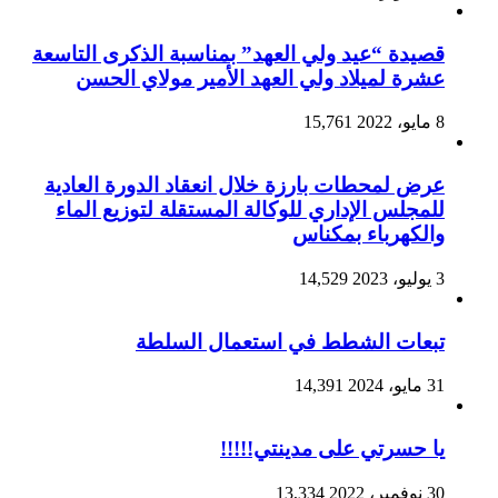
قصيدة “عيد ولي العهد” بمناسبة الذكرى التاسعة
عشرة لميلاد ولي العهد الأمير مولاي الحسن
8 مايو، 2022
15,761
عرض لمحطات بارزة خلال انعقاد الدورة العادية
للمجلس الإداري للوكالة المستقلة لتوزيع الماء
والكهرباء بمكناس
3 يوليو، 2023
14,529
تبعات الشطط في استعمال السلطة
31 مايو، 2024
14,391
يا حسرتي على مدينتي!!!!!
30 نوفمبر، 2022
13,334