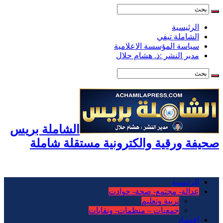
الرئيسية
الشاملة تيفي
سياسة المؤسسة الاعلامية
مدير النشر :ذ. هشام حلال
الشاملة بريس
صحيفة ورقية والكترونية مستقلة شاملة
الرئيسية
عدالة- مجتمع- صحة- حوادت
تربية وتعليم
جمعيات – منظمات- ونقابات
اقتصاد