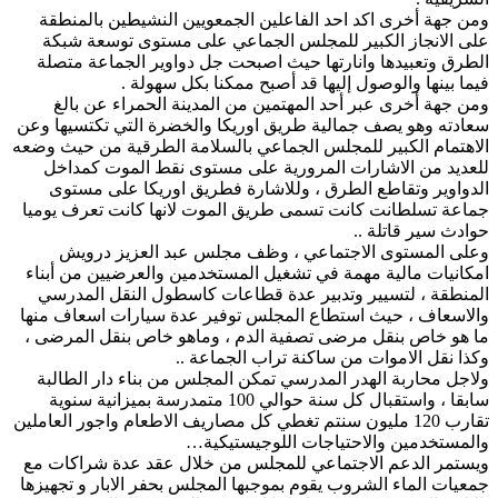
ومن جهة أخرى اكد احد الفاعلين الجمعويين النشيطين بالمنطقة
على الانجاز الكبير للمجلس الجماعي على مستوى توسعة شبكة
الطرق وتعبيدها وانارتها حيث اصبحت جل دواوير الجماعة متصلة
فيما بينها والوصول إليها قد أصبح ممكنا بكل سهولة .
ومن جهة أخرى عبر أحد المهتمين من المدينة الحمراء عن بالغ
سعادته وهو يصف جمالية طريق اوريكا والخضرة التي تكتسيها وعن
الاهتمام الكبير للمجلس الجماعي بالسلامة الطرقية من حيث وضعه
للعديد من الاشارات المرورية على مستوى نقط الموت كمداخل
الدواوير وتقاطع الطرق ، وللاشارة فطريق اوريكا على مستوى
جماعة تسلطانت كانت تسمى طريق الموت لانها كانت تعرف يوميا
حوادث سير قاتلة ..
وعلى المستوى الاجتماعي ، وظف مجلس عبد العزيز درويش
امكانيات مالية مهمة في تشغيل المستخدمين والعرضيين من أبناء
المنطقة ، لتسيير وتدبير عدة قطاعات كاسطول النقل المدرسي
والاسعاف ، حيث استطاع المجلس توفير عدة سيارات اسعاف منها
ما هو خاص بنقل مرضى تصفية الدم ، وماهو خاص بنقل المرضى ،
وكذا نقل الاموات من ساكنة تراب الجماعة ..
ولاجل محاربة الهدر المدرسي تمكن المجلس من بناء دار الطالبة
سابقا ، واستقبال كل سنة حوالي 100 متمدرسة بميزانية سنوية
تقارب 120 مليون سنتم تغطي كل مصاريف الاطعام واجور العاملين
والمستخدمين والاحتياجات اللوجيستيكية…
ويستمر الدعم الاجتماعي للمجلس من خلال عقد عدة شراكات مع
جمعيات الماء الشروب يقوم بموجبها المجلس بحفر الابار و تجهيزها