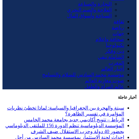
التجارة والصناعة
الفلاحة والصيد البحري
السياحة وأسواق المال
ثقافة
رياضة
جهات
صحافة وإعلام
تكنولوجيا
دين وفكر
الشاملة تيفي
المغرب
أخبار العالم
مؤسسة محمد السادس للسلام والتسامح
صوت مغاربة العالم
عالم المرأة والطفل
أخبار عاجلة
سبتة والهجرة بين الجغرافيا والسياسة: لماذا تخطئ نظريات
المؤامرة في تفسير الظاهرة؟
الرباط – تتويج أكاديمي جديد بجامعة محمد الخامس
المؤسسة الدبلوماسية تنظم الدورة 156 للملتقى الدبلوماسي
بحضور 40 دولة وحزب الاستقلال ضيف الشرف
إحداث لجنة الاستثمار بمؤسسة محمد السادس من أجل