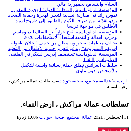
السلام والتسامح بجمهورية مالي
المؤسسة الدبلوماسية والمنظمة الدولية للهجرة: المغرب
نموذج رائد في مقاربة إنسانية لتدبير الهجرة وحماية الضحايا
زيدو لقدّام: من صرخة الگوم والطابور إلى طموح أسود
الأطلس في مواجهة فرنسا
المؤسسة الدبلوماسية تفتح حواراً بين السلك الدبلوماسي
وحزب العدالة والتنمية استعداداً لاستحقاقات 2026
تحالف منظمات صحراوية يطلق من جنيف “إعلان طفولة
إفريقيا المسروقة” ويدعو لتعزيز حماية الأطفال من التجنيد
المؤسسة الدبلوماسية تستضيف إدريس لشكر في الملتقى
الدبلوماسي الـ154
سلطات العرائش تطلق حملة إنسانية واسعة للتكفل
بالأشخاص بدون مأوى
الرئيسية
/
عدالة- مجتمع- صحة- حوادت
/
تسلطانت عمالة مراكش ،
ارض النماء.
تسلطانت عمالة مراكش ، ارض النماء.
11 أغسطس، 2021
عدالة- مجتمع- صحة- حوادت
1,606 زيارة