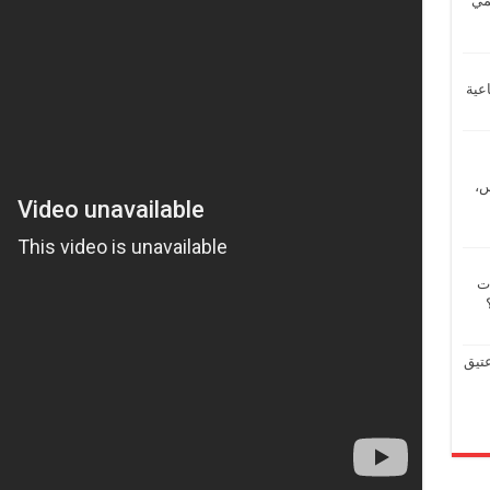
يمي
عية
س،
ات
عتيق