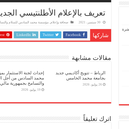
تعريف بالإعلام الأطلنتيسي الجديد SDOMLAND
30 سبتمبر، 2021
صحافة وإعلام
,
مؤسسة محمد السادس للسلام والتسا
عشرة
est
LinkedIn
Twitter
Facebook
شاركها
مقالات مشابهة
الرباط – تتويج أكاديمي جديد
إحداث لجنة الاستثمار ب
بجامعة محمد الخامس
محمد السادس من أجل ال
والتسامح بجمهورية مالي
26 يوليو، 2026
19 يوليو، 2026
اترك تعليقاً