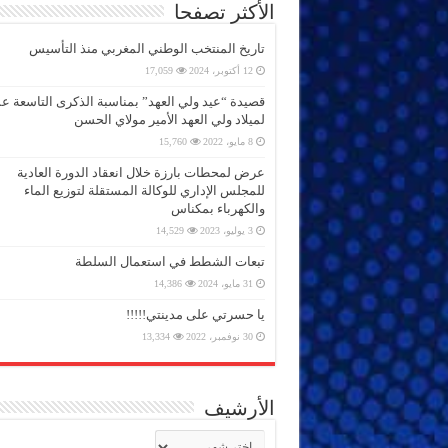
الأكثر تصفحا
تاريخ المنتخب الوطني المغربي منذ التأسيس
12 أكتوبر، 2024
17,059
قصيدة “عيد ولي العهد” بمناسبة الذكرى التاسعة 
لميلاد ولي العهد الأمير مولاي الحسن
8 مايو، 2022
15,760
عرض لمحطات بارزة خلال انعقاد الدورة العادية
للمجلس الإداري للوكالة المستقلة لتوزيع الماء
والكهرباء بمكناس
3 يوليو، 2023
14,529
تبعات الشطط في استعمال السلطة
31 مايو، 2024
14,386
يا حسرتي على مدينتي!!!!!
30 نوفمبر، 2022
13,334
الأرشيف
الأرشيف