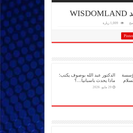
WI
مح
1,009 زيارة
Pinter
مؤسسة
الدكتور عبد الله بوصوف يكتب؛
سلام
ماذا يحدث باسبانيا…؟
29 مايو، 2026