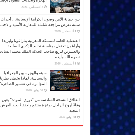
الهجرة وتحديات التعاون الإقل
2 أغسطس، 2026
بين حماية الأمن وصون الكرامة الإنسانية… أحداث
سبتة تفرض مراجعة شاملة للمقاربة الأمنية والاجتما
1 أغسطس، 2026
القنصلية العامة للمملكة المغربية بتاراغونا وليريدا
وأراغون تحتفل بمناسبة تخليد الذكرى السابعة
والعشرين لتربع صاحب الجلالة الملك محمد الساد
نصره الله وأيده
1 أغسطس، 2026
سبتة والهجرة بين الجغرافيا
والسياسة: لماذا تخطئ نظري
المؤامرة في تفسير الظاهرة؟
31 يوليو، 2026
انطلاق النسخة السادسة من “دوري المودة” بعين 
وفاءً لروح الراحل بوعزة منتفع واحتفاءً بعيد العرش
المجيد
31 يوليو، 2026