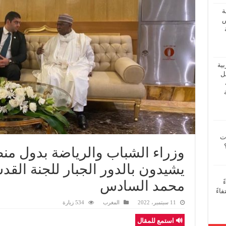
ة
ض
بية
فل
ات
وزراء الشباب والرياضة بدول منظ
يشيدون بالدور الجبار للجنة القد
محمد السادس
ً
اءً
11 سبتمبر، 2022
المغرب
534 زيارة
🔊 استمع للمقال