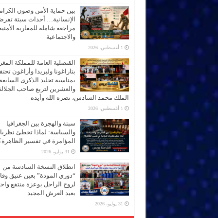
بين حماية الأمن وصون الكرام
الإنسانية… أحداث سبتة تفر
مراجعة شاملة للمقاربة الأمنية
والاجتماعية
1 أغسطس، 2026
القنصلية العامة للمملكة المغر
بتاراغونا وليريدا وأراغون تحت
بمناسبة تخليد الذكرى السابعة
والعشرين لتربع صاحب الجلالة
الملك محمد السادس، نصره الله وأيده
1 أغسطس، 2026
سبتة والهجرة بين الجغرافيا
والسياسة: لماذا تخطئ نظري
المؤامرة في تفسير الظاهرة؟
31 يوليو، 2026
انطلاق النسخة السادسة من
“دوري المودة” بعين عتيق وفاء
لروح الراحل بوعزة منتفع واحتف
بعيد العرش المجيد
31 يوليو، 2026