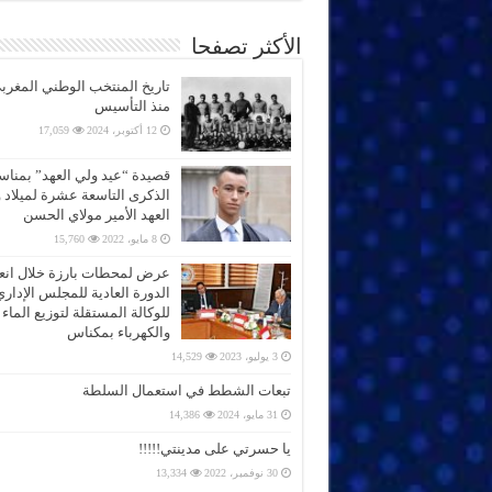
الأكثر تصفحا
تاريخ المنتخب الوطني المغرب
منذ التأسيس
12 أكتوبر، 2024
17,059
قصيدة “عيد ولي العهد” بمناس
الذكرى التاسعة عشرة لميلاد 
العهد الأمير مولاي الحسن
8 مايو، 2022
15,760
عرض لمحطات بارزة خلال انعق
الدورة العادية للمجلس الإداري
للوكالة المستقلة لتوزيع الماء
والكهرباء بمكناس
3 يوليو، 2023
14,529
تبعات الشطط في استعمال السلطة
31 مايو، 2024
14,386
يا حسرتي على مدينتي!!!!!
30 نوفمبر، 2022
13,334