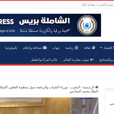
مدير النشر :ذ. هشام حلال
اقتصاد
ثقافة
رياضة
جهات
صحافة وإعلام
تكنولوجيا
والتسامح
صوت مغاربة العالم
عالم المرأة والطفل
عة محمد الخامس
الرئيسية
/
المغرب
/
وزراء الشباب والرياضة بدول منظمة التعاون الإسلا
الملك محمد السادس
يمي