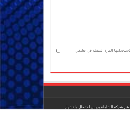
ستخدامها المرة المقبلة في تعليقي.
عن شركة الشاملة بريس للاتصال والاشهار
IF : 18734372 - CNSS : 4709939 - RC : 40517 -
E-mail : acha