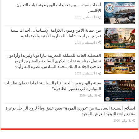
أحداث سبتة… بين تعقيدات الهجرة وتحديات التعاون
الإقليمي
2 أغسطس، 2026
بين حماية الأمن وصون الكرامة الإنسانية… أحداث سبتة
تفرض مراجعة شاملة للمقاربة الأمنية والاجتماعية
1 أغسطس، 2026
القنصلية العامة للمملكة المغربية بتاراغونا وليريدا وأراغون
تحتفل بمناسبة تخليد الذكرى السابعة والعشرين لتربع
صاحب الجلالة الملك محمد السادس، نصره الله وأيده
1 أغسطس، 2026
سبتة والهجرة بين الجغرافيا والسياسة: لماذا تخطئ نظريات
المؤامرة في تفسير الظاهرة؟
31 يوليو، 2026
انطلاق النسخة السادسة من “دوري المودة” بعين عتيق وفاءً لروح الراحل بوعزة
منتفع واحتفاءً بعيد العرش المجيد
31 يوليو، 2026