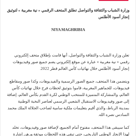
وزارة الشباب والثقافة والتواصل تطلق المتحف الرقمي « نية مغربية » لتوثيق
إنجاز أسود الأطلس
NIYA MAGHRIBIA
تعلن وزارة الشباب والثقافة والتواصل، أنها قامت بإطلاق متحف إلكتروني
رقمي « نية مغربية » عبارة عن موقع إلكتروني يضم جميع صور وفيديوهات
إنجاز أسود الأطلس خلال نهائيات كأس العالم قطر 2022.
ويتضمن هذا المتحف، جميع الصور الرسمية والفيديوهات، وكذا صور ومقاطع
فيديوهات، للجماهير المغربية، قاموا بتوثيق لحظات فرح خلال نهائيات كأس
العالم، والمشاركة المتميزة للمنتخب الوطني لكرة القدم بكأس العالم، إضافة
إلى صور وفيديوهات الاستقبال الشعبي الرسمي لعناصر النخبة الوطنية
بمدينة الرباط، والذي أقيم بتعليمات ملكية سامية لصاحب الجلالة الملك محمد
السادس نصره الله.
كما سيبقى هذا المتحف، مفتوح أمام الجميع، لإضافة صور وفيديوهات، تخلد
لهذا الإنجاز الوطني التاريخي، حتى تبقى هذه اللحظات موثقة ورهن إشارة