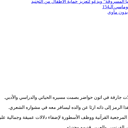
لمسروقة” ويدعو لتعزيز حماية الأطفال من التجنيد
سي الـ154
بدون مأوى
ت جارفة في اتون حواضر بصمت مسيره الحياتي والدراسي والأدبي.
ل هذا الرمز إلى ذاته ارثا عن والده ليسافر معه في مشواره الشعري.
المرجعية القرآنية ووظف الأسطورة لإضفاء دلالات عميقة وجمالية على
 الفرنسي والعربي قديمه وحديثه.