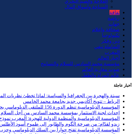
الفلاحة والصيد البحري
السياحة وأسواق المال
ثقافة
رياضة
جهات
صحافة وإعلام
تكنولوجيا
دين وفكر
الشاملة تيفي
المغرب
أخبار العالم
مؤسسة محمد السادس للسلام والتسامح
صوت مغاربة العالم
عالم المرأة والطفل
أخبار عاجلة
سبتة والهجرة بين الجغرافيا والسياسة: لماذا تخطئ نظريات ال
الرباط – تتويج أكاديمي جديد بجامعة محمد الخامس
المؤسسة الدبلوماسية تنظم الدورة 156 للملتقى الدبلوماسي بحضور 40 دولة وحزب الاستقلال ضيف الشرف
إحداث لجنة الاستثمار بمؤسسة محمد السادس من أجل السلام و
المؤسسة الدبلوماسية والمنظمة الدولية للهجرة: المغرب نموذج ر
زيدو لقدّام: من صرخة الگوم والطابور إلى طموح أسود الأطلس
المؤسسة الدبلوماسية تفتح حواراً بين السلك الدبلوماسي وحزب العد