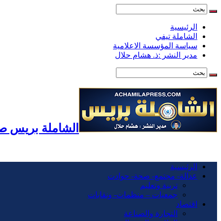
الرئيسية
الشاملة تيفي
سياسة المؤسسة الاعلامية
مدير النشر :ذ. هشام حلال
الشاملة بريس صح
الرئيسية
عدالة- مجتمع- صحة- حوادت
تربية وتعليم
جمعيات – منظمات- ونقابات
اقتصاد
التجارة والصناعة