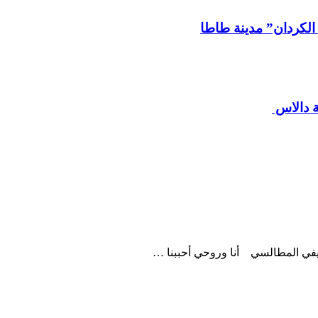
لكردان” مدينة طاطا
ة دالاس
ريفي المطالسي أنا وروحي أحببنا …