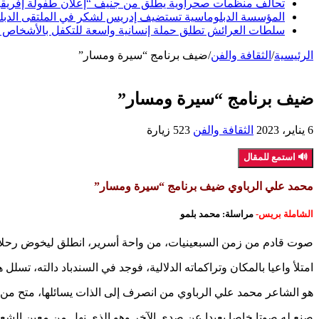
تحالف منظمات صحراوية يطلق من جنيف “إعلان طفولة إفريقيا ا
المؤسسة الدبلوماسية تستضيف إدريس لشكر في الملتقى الدبلوما
سلطات العرائش تطلق حملة إنسانية واسعة للتكفل بالأشخاص 
الرئيسية
/
الثقافة والفن
/
ضيف برنامج “سيرة ومسار”
ضيف برنامج “سيرة ومسار”
6 يناير، 2023
الثقافة والفن
523 زيارة
🔊 استمع للمقال
محمد علي الرباوي ضيف برنامج “سيرة ومسار”
الشاملة بريس-
مراسلة: محمد بلمو
صوت قادم من زمن السبعينيات، من واحة أسرير، انطلق ليخوض رحلا
امتلأ واعيا بالمكان وتراكماته الدلالية، فوجد في السندباد دالته، تسل
هو الشاعر محمد علي الرباوي من انصرف إلى الذات يسائلها، متح من 
صنع له صوتا خاصا بعيدا عن صدى الآخر وهو الذي نهل من معين الشعر