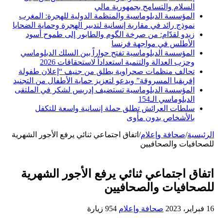
السلام والتسامح بجمهورية مالي
المؤسسة الدبلوماسية والمنظمة الدولية للهجرة: المغرب
نموذج رائد في مقاربة إنسانية لتدبير الهجرة وحماية الضحايا
زيدو لقدّام: من صرخة الگوم والطابور إلى طموح أسود
الأطلس في مواجهة فرنسا
المؤسسة الدبلوماسية تفتح حواراً بين السلك الدبلوماسي
وحزب العدالة والتنمية استعداداً لاستحقاقات 2026
تحالف منظمات صحراوية يطلق من جنيف “إعلان طفولة
إفريقيا المسروقة” ويدعو لتعزيز حماية الأطفال من التجنيد
المؤسسة الدبلوماسية تستضيف إدريس لشكر في الملتقى
الدبلوماسي الـ154
سلطات العرائش تطلق حملة إنسانية واسعة للتكفل
بالأشخاص بدون مأوى
الرئيسية
/
صحافة وإعلام
/
اتفاق اجتماعي ثنائي يرفع الأجور الشهرية
للصحافيات والصحافيين
اتفاق اجتماعي ثنائي يرفع الأجور الشهرية
للصحافيات والصحافيين
16 فبراير، 2023
صحافة وإعلام
954 زيارة