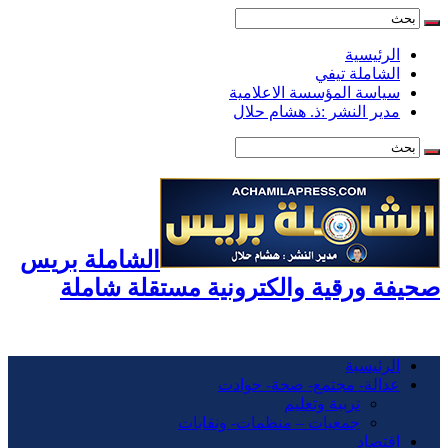
الرئيسية
الشاملة تيفي
سياسة المؤسسة الاعلامية
مدير النشر :ذ. هشام حلال
الشاملة بريس
صحيفة ورقية والكترونية مستقلة شاملة
الرئيسية
عدالة- مجتمع- صحة- حوادت
تربية وتعليم
جمعيات – منظمات- ونقابات
اقتصاد