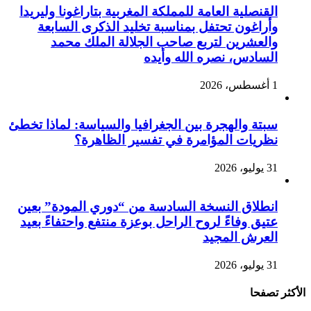
القنصلية العامة للمملكة المغربية بتاراغونا وليريدا
وأراغون تحتفل بمناسبة تخليد الذكرى السابعة
والعشرين لتربع صاحب الجلالة الملك محمد
السادس، نصره الله وأيده
1 أغسطس، 2026
سبتة والهجرة بين الجغرافيا والسياسة: لماذا تخطئ
نظريات المؤامرة في تفسير الظاهرة؟
31 يوليو، 2026
انطلاق النسخة السادسة من “دوري المودة” بعين
عتيق وفاءً لروح الراحل بوعزة منتفع واحتفاءً بعيد
العرش المجيد
31 يوليو، 2026
الأكثر تصفحا