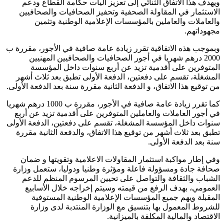
ويهدف هذا الاتفاق الثنائي إلى تعزيز آليات حكامة القطاع ودعم
الاستثمار في المقاولة الصحفية وتحفيز الصحافيات والصحافيين
والعاملات والعاملين بالمؤسسات الإعلامية الوطنية وتثمين
مجهوداتهم.
وبموجب هذه الاتفاقية تقرر زيادة عامة صافية في الأجور، مقررة ب
2000 درهم شهريا في أجور الصحافيات والصحافيين المهنيين
المتوفرين على أقدمية تزيد عن أربع سنوات داخل المؤسسة
المشغلة، تقسم على دفعتين، الدفعة الأولى تطبق بعد ثلاث أشهر
من توقيع هذا الاتفاق، و الدفعة الثانية مقررة سنة بعد الدفعة الأولى.
كما تقرر زيادة عامة صافية في الأجور، مقررة ب 1000 درهم شهريا
في أجور العاملات والعاملين المتوفرين على أقدمية تزيد عن أربع
سنوات داخل المؤسسة المشغلة، تقسم على دفعتين، الدفعة الأولى
تطبق بعد ثلاث أشهر من توقيع هذا الاتفاق، والدفعة الثانية مقررة
سنة بعد الدفعة الأولى.
وفي إطار مواكبة استثمار المقاولات الاعلامية وتقويتها و ضمان
صحافة جادة ومسؤولة فاعلة ومؤثرة وطنيا ودوليا، ستعمل وزارة
الشباب والثقافة والتواصل على تحيين المرسوم المنظم للدعم
العمومي، بهدف الرفع من قيمته وسيتم إخراجه خلال الأسابيع
المقبلة ويهم جميع المؤسسات الإعلامية الوطنية المستوفية
للشروط المعمول بها بتنسيق مع الوزارة المنتدبة لدى وزارة
الاقتصاد والمالية المكلفة بالميزانية.