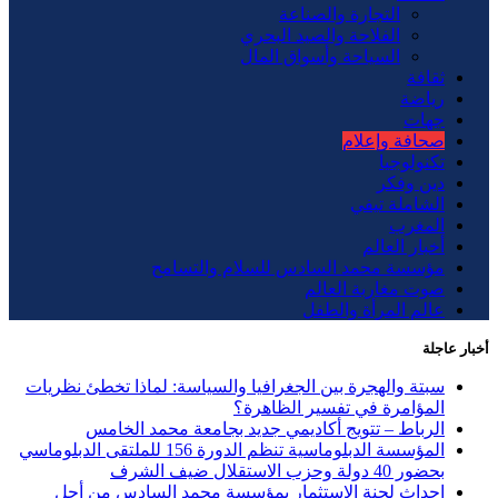
التجارة والصناعة
الفلاحة والصيد البحري
السياحة وأسواق المال
ثقافة
رياضة
جهات
صحافة وإعلام
تكنولوجيا
دين وفكر
الشاملة تيفي
المغرب
أخبار العالم
مؤسسة محمد السادس للسلام والتسامح
صوت مغاربة العالم
عالم المرأة والطفل
أخبار عاجلة
سبتة والهجرة بين الجغرافيا والسياسة: لماذا تخطئ نظريات
المؤامرة في تفسير الظاهرة؟
الرباط – تتويج أكاديمي جديد بجامعة محمد الخامس
المؤسسة الدبلوماسية تنظم الدورة 156 للملتقى الدبلوماسي
بحضور 40 دولة وحزب الاستقلال ضيف الشرف
إحداث لجنة الاستثمار بمؤسسة محمد السادس من أجل