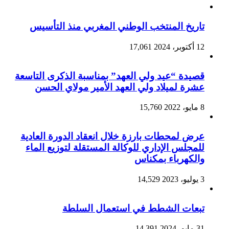
تاريخ المنتخب الوطني المغربي منذ التأسيس
12 أكتوبر، 2024
17,061
قصيدة “عيد ولي العهد” بمناسبة الذكرى التاسعة
عشرة لميلاد ولي العهد الأمير مولاي الحسن
8 مايو، 2022
15,760
عرض لمحطات بارزة خلال انعقاد الدورة العادية
للمجلس الإداري للوكالة المستقلة لتوزيع الماء
والكهرباء بمكناس
3 يوليو، 2023
14,529
تبعات الشطط في استعمال السلطة
31 مايو، 2024
14,391