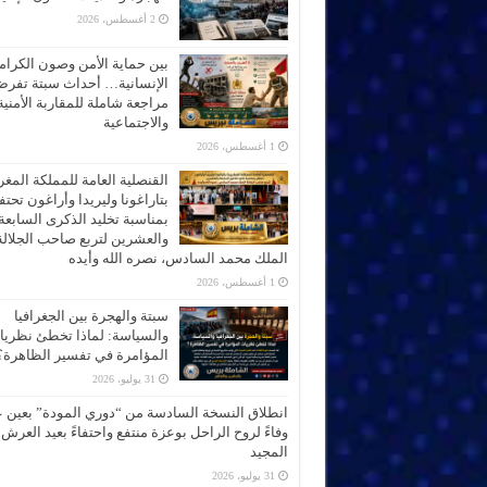
2 أغسطس، 2026
بين حماية الأمن وصون الكرام
الإنسانية… أحداث سبتة تفر
مراجعة شاملة للمقاربة الأمنية
والاجتماعية
1 أغسطس، 2026
القنصلية العامة للمملكة المغر
بتاراغونا وليريدا وأراغون تحت
بمناسبة تخليد الذكرى السابعة
والعشرين لتربع صاحب الجلالة
الملك محمد السادس، نصره الله وأيده
1 أغسطس، 2026
سبتة والهجرة بين الجغرافيا
والسياسة: لماذا تخطئ نظري
المؤامرة في تفسير الظاهرة؟
31 يوليو، 2026
انطلاق النسخة السادسة من “دوري المودة” بعين 
وفاءً لروح الراحل بوعزة منتفع واحتفاءً بعيد العرش
المجيد
31 يوليو، 2026