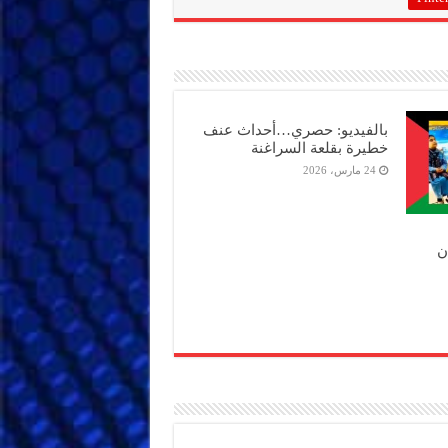
بالفيديو: حصري…أحداث عنف
خطيرة بقلعة السراغنة
24 مارس، 2026
ن