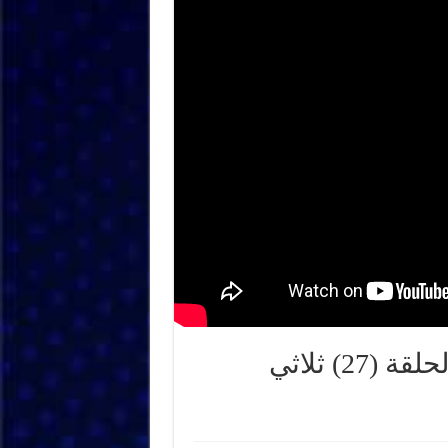
برنامج”فنان في رمضان” ضيف الحلقة (27) ثلاثي