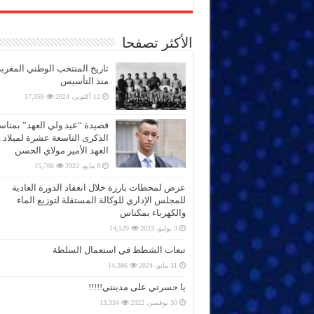
الأكثر تصفحا
تاريخ المنتخب الوطني المغرب
منذ التأسيس
12 أكتوبر، 2024
17,059
قصيدة “عيد ولي العهد” بمناس
الذكرى التاسعة عشرة لميلاد 
العهد الأمير مولاي الحسن
8 مايو، 2022
15,760
عرض لمحطات بارزة خلال انعقاد الدورة العادية
للمجلس الإداري للوكالة المستقلة لتوزيع الماء
والكهرباء بمكناس
3 يوليو، 2023
14,529
تبعات الشطط في استعمال السلطة
31 مايو، 2024
14,386
يا حسرتي على مدينتي!!!!!
30 نوفمبر، 2022
13,334