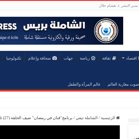
مدير النشر :ذ. هشام حلال
اقتصاد
ثقافة
رياضة
جهات
صحافة وإعلام
تكنولوجيا
صوت مغاربة العالم
عالم المرأة والطفل
الرئيسية
/
الشاملة تيفي
/
برنامج”فنان في رمضان” ضيف الحلقة (27) ثلاثي أطفال نجوم رانيا أشواق وريان
يمي