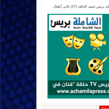
برنامج”فنان في رمضان” إعداد عبدو الرباع الشاملة بريس ضيف الحلقة (27) ثلاثي أطفال
Pinter