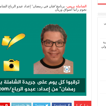
الشاملة
بريس-
نجوم رانيا أشواق وريان
ي
بة
ولي
est
LinkedIn
Twitter
Facebook