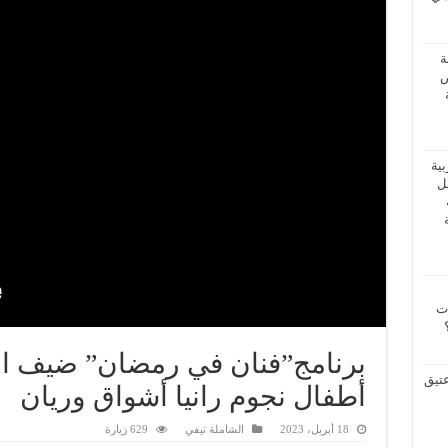
ة
ض
بية
فل
ات
عتيق
أطفال نجوم رانيا أشواق وريان
18 أبريل، 2023
الشاملة تيفي
629 زيارة