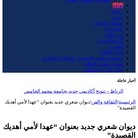
ثقافة
رياضة
جهات
صحافة وإعلام
تكنولوجيا
دين وفكر
الشاملة تيفي
المغرب
أخبار العالم
مؤسسة محمد السادس للسلام والتسامح
صوت مغاربة العالم
عالم المرأة والطفل
أخبار عاجلة
الرباط – تتويج أكاديمي جديد بجامعة محمد الخامس
الرئيسية
/
الثقافة والفن
/
ديوان شعري جديد بعنوان “عهدا لأمي أهديك
القصيدة”
ديوان شعري جديد بعنوان “عهدا لأمي أهديك
القصيدة”