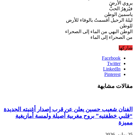
يروي الأرضَ
فيُزهِرُ الحبُّ
ياسمينَ الوطن
ليلةَ الرحيل أقسمتُ بالوفاء للأرض
للوطن
الوطن البهي من الماء إلى الصحراء
من الصحراء إلى الماء
شاركها
Facebook
Twitter
LinkedIn
Pinterest
مقالات مشابهة
الفنان شعيب حسين يعلن عن قرب إصدار أغنيته الجديدة
“قلبي خطفتيه” بروح مغربية أصيلة ولمسة أمازيغية
مميزة
25 يوليو، 2026