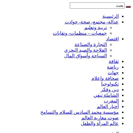
الرئيسية
عدالة- مجتمع- صحة- حوادت
تربية وتعليم
جمعيات – منظمات- ونقابات
اقتصاد
التجارة والصناعة
الفلاحة والصيد البحري
السياحة وأسواق المال
ثقافة
رياضة
جهات
صحافة وإعلام
تكنولوجيا
دين وفكر
الشاملة تيفي
المغرب
أخبار العالم
مؤسسة محمد السادس للسلام والتسامح
صوت مغاربة العالم
عالم المرأة والطفل