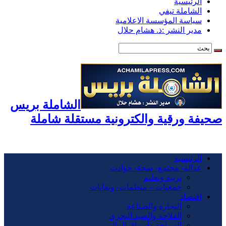
الرئيسية
الشاملة تيفي
سياسة المؤسسة الاعلامية
مدير النشر :ذ. هشام حلال
الشاملة بريس
صحيفة ورقية والكترونية مستقلة شاملة
الرئيسية
عدالة- مجتمع- صحة- حوادت
تربية وتعليم
جمعيات – منظمات- ونقابات
اقتصاد
التجارة والصناعة
الفلاحة والصيد البحري
السياحة وأسواق المال