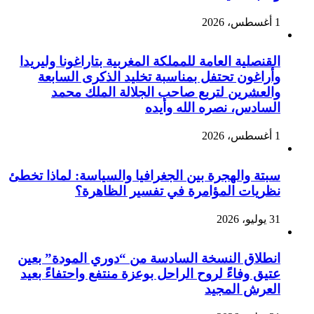
1 أغسطس، 2026
القنصلية العامة للمملكة المغربية بتاراغونا وليريدا
وأراغون تحتفل بمناسبة تخليد الذكرى السابعة
والعشرين لتربع صاحب الجلالة الملك محمد
السادس، نصره الله وأيده
1 أغسطس، 2026
سبتة والهجرة بين الجغرافيا والسياسة: لماذا تخطئ
نظريات المؤامرة في تفسير الظاهرة؟
31 يوليو، 2026
انطلاق النسخة السادسة من “دوري المودة” بعين
عتيق وفاءً لروح الراحل بوعزة منتفع واحتفاءً بعيد
العرش المجيد