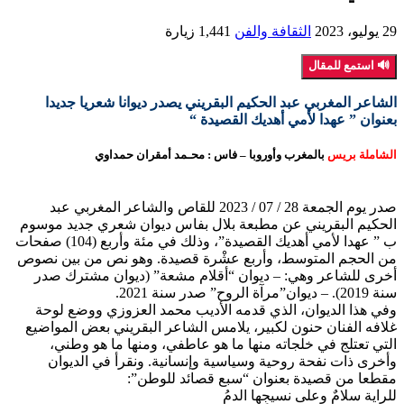
29 يوليو، 2023
الثقافة والفن
1,441 زيارة
🔊 استمع للمقال
الشاعر المغربي عبد الحكيم البقريني يصدر ديوانا شعريا جديدا
بعنوان ” عهدا لأمي أهديك القصيدة “
الشاملة بريس
بالمغرب وأوروبا – فاس : محـمد أمقران حمداوي
صدر يوم الجمعة 28 / 07 / 2023 للقاص والشاعر المغربي عبد
الحكيم البقريني عن مطبعة بلال بفاس ديوان شعري جديد موسوم
ب ” عهدا لأمي أهديك القصيدة”، وذلك في مئة وأربع (104) صفحات
من الحجم المتوسط، وأربع عشْرة قصيدة. وهو نص من بين نصوص
أخرى للشاعر وهي: – ديوان “أقلام مشعة” (ديوان مشترك صدر
سنة 2019). – ديوان”مرآة الروح” صدر سنة 2021.
وفي هذا الديوان، الذي قدمه الأديب محمد العزوزي ووضع لوحة
غلافه الفنان حنون لكبير، يلامس الشاعر البقريني بعض المواضيع
التي تعتلج في خلجاته منها ما هو عاطفي، ومنها ما هو وطني،
وأخرى ذات نفحة روحية وسياسية وإنسانية. ونقرأ في الديوان
مقطعا من قصيدة بعنوان “سبع قصائد للوطن”:
للراية سلامٌ وعلى نسيجِها الدمُ