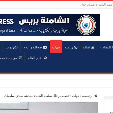
مدير النشر :ذ. هشام حلال
اقتصاد
ثقافة
رياضة
جهات
صحافة وإعلام
تكنولوجيا
أخبار العالم
مؤسسة محمد 
عة محمد الخامس
الرئيسية
/
جهات
/
تنصيب رجال سلطة الجــدد بمدينة سيدي سليمان
يمي