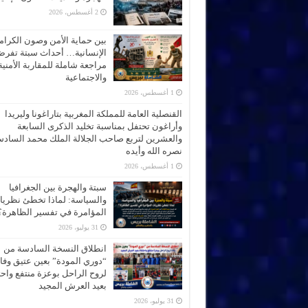
2 أغسطس، 2026
بين حماية الأمن وصون الكرام
الإنسانية… أحداث سبتة تفر
مراجعة شاملة للمقاربة الأمنية
والاجتماعية
1 أغسطس، 2026
القنصلية العامة للمملكة المغربية بتاراغونا وليريدا
وأراغون تحتفل بمناسبة تخليد الذكرى السابعة
والعشرين لتربع صاحب الجلالة الملك محمد الساد
نصره الله وأيده
1 أغسطس، 2026
سبتة والهجرة بين الجغرافيا
والسياسة: لماذا تخطئ نظري
المؤامرة في تفسير الظاهرة؟
31 يوليو، 2026
انطلاق النسخة السادسة من
“دوري المودة” بعين عتيق وفاء
لروح الراحل بوعزة منتفع واحتف
بعيد العرش المجيد
31 يوليو، 2026