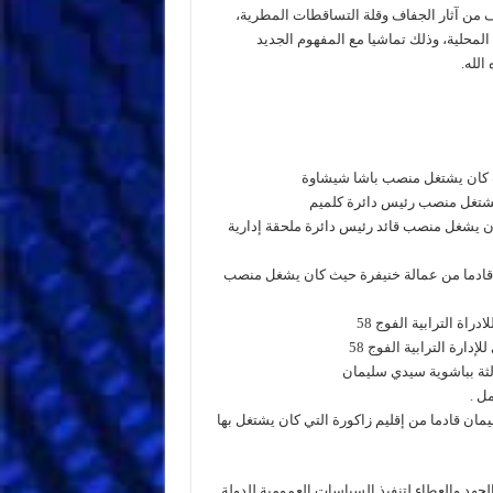
ف من آثار الجفاف وقلة التساقطات المطرية،
المحلية، وذلك تماشيا مع المفهوم الجديد
لله.
ث كان يشتغل منصب باشا شيشاوة
 يشتغل منصب رئيس دائرة كلميم
كان يشغل منصب قائد رئيس دائرة ملحقة إدارية
 قادما من عمالة خنيفرة حيث كان يشغل منصب
اة الترابية الفوج 58
دارة الترابية الفوج 58
الثة بباشوية سيدي سليمان
ل .
يمان قادما من إقليم زاكورة التي كان يشتغل بها
لجهد والعطاء لتنفيذ السياسات العمومية للدولة