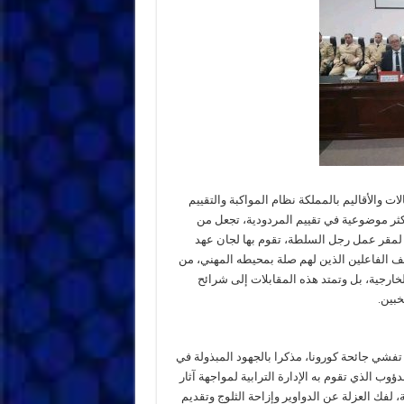
ت والأقاليم بالمملكة نظام المواكبة والتقييم
شرية وأكثر موضوعية في تقييم المردودية، تجعل من
ية لمقر عمل رجل السلطة، تقوم بها لجان عهد
لف الفاعلين الذين لهم صلة بمحيطه المهني، من
ارجية، بل وتمتد هذه المقابلات إلى شرائح
خبين.
فشي جائحة كورونا، مذكرا بالجهود المبذولة في
 خلال سنة 2021، علاوة على العمل الدؤوب الذي تقوم به الإدارة الترابية لمواجهة آثار
 لفك العزلة عن الدواوير وإزاحة الثلوج وتقديم