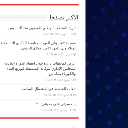
الأكثر تصفحا
تاريخ المنتخب الوطني المغربي منذ التأسيس
12 أكتوبر، 2024
17,059
قصيدة “عيد ولي العهد” بمناسبة الذكرى التاسعة 
لميلاد ولي العهد الأمير مولاي الحسن
8 مايو، 2022
15,760
عرض لمحطات بارزة خلال انعقاد الدورة العادية
للمجلس الإداري للوكالة المستقلة لتوزيع الماء
والكهرباء بمكناس
3 يوليو، 2023
14,529
تبعات الشطط في استعمال السلطة
31 مايو، 2024
14,386
يا حسرتي على مدينتي!!!!!
30 نوفمبر، 2022
13,334