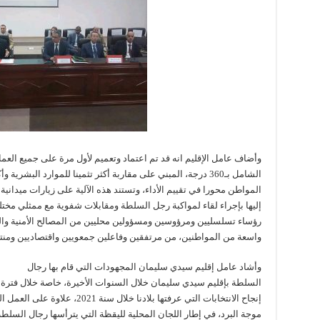
وأضاف عامل الإقليم انه قد تم اعتماد وتعميم لأول مرة على جميع العمالا
الشامل بـ360 درجة، المبني على مقاربة أكثر تثمينا للموارد الب
المواطن محورا في تقييم الأداء، وتستند هذه الآلية على زيارات ميدان
إليها بإجراء لقاء لمواكبة رجل السلطة ومقابلات شفوية مع ممثلي مخت
رؤساء تسلسليين ومرؤوسين ومسؤولين محليين من المصالح الأمنية والخ
واسعة من المواطنين، من مرتفقين وفاعلين جمعويين واقتصاديين ومنت
وأشاد عامل إقليم سيدي سليمان المجهودات التي قام بها رجال
السلطة بإقليم سيدي سليمان خلال السنوات الأخيرة، خاصة خلال فترة ت
إنجاح الانتخابات التي عرفتها بلادنا
موجة البرد، في إطار اللجان المحلية لليقظة التي يترأسها رجال السلطة،