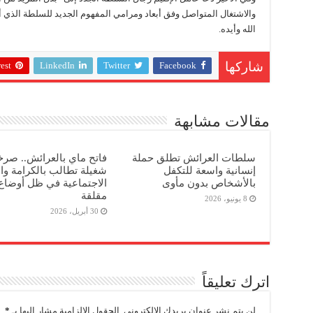
والاشتغال المتواصل وفق أبعاد ومرامي المفهوم الجديد للسلطة الذي
الله وأيده.
est
LinkedIn
Twitter
Facebook
شاركها
مقالات مشابهة
سلطات العرائش تطلق حملة
فاتح ماي بالعرائش.. صرخ
إنسانية واسعة للتكفل
شغيلة تطالب بالكرامة وال
بالأشخاص بدون مأوى
الاجتماعية في ظل أوضاع
مقلقة
8 يونيو، 2026
30 أبريل، 2026
اترك تعليقاً
لن يتم نشر عنوان بريدك الإلكتروني.
الحقول الإلزامية مشار إليها بـ
*