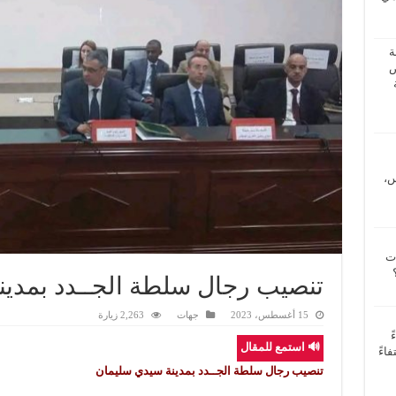
ة
ض
س،
ات
تنصيب رجال سلطة الجــدد بمدي
15 أغسطس، 2023
جهات
2,263 زيارة
ً
🔊 استمع للمقال
اءً
تنصيب رجال سلطة الجــدد بمدينة سيدي سليمان