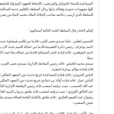
المساعدة للنساء الحوامل والمرضى، بالإضافة للجهود المبذولة للتخفي
كلها مجهودات حميدة وفعالة بذلها رجال السلطة بالإقليم خدمة للساكنة 
للسلطة الذي أرسى دعائمه صاحب الجلالة الملك محمد السادس نصره ا
إليكم لائحة رجال السلطة الجدد التالية أسمائهم :
الحسين لطفي : باشا سيدي يحيى الغرب قادما من إقليم شيشاوة حي
احمد بوحزام : رئيس دائرة القصيبية قادما من عمالة كلميم حيث كان
احمد البوطيبي : قائد قيادة عامر الشمالية قادما من عمالة سلا حيث 
بسلا.
سيدي محمد لخليفي : قائد رئيس الملحقة الإدارية بسيدي يحيى الغرب
قائد قيادة مولاي بوعزة خنيفرة .
الياس الحروني : قائد قيادة المساعدة خريج حديث من المعهد الملكي للادر
الياس عمار : قائد قيادة أولاد بن حمادي خريج حديث من المعهد الملكي للإ
عبد الله الحسيب : تمت ترقيته لمنصب قائد رئيس الملحقة الإدارية الث
عبد الخالق اللويزي : تمت ترقيته لمنصب قائد ملحق بديوان السيد العام
رضوان عبد القيوم العكري : قائد ملحق بالكتابة العامة لعمالة سيدي سل
نفس المنصب .
وفي الأخير دعا عامل الإقليم رجال السلطة الجدد إلى “بذل المزيد من ا