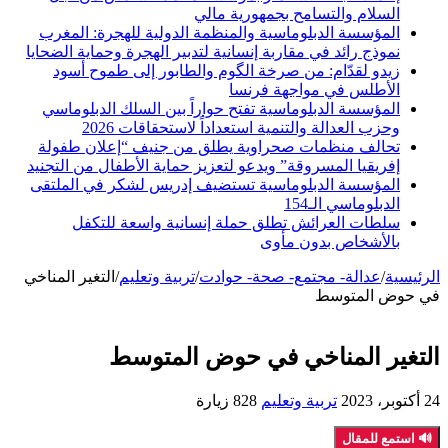
السلام والتسامح بجمهورية مالي
المؤسسة الدبلوماسية والمنظمة الدولية للهجرة: المغرب
نموذج رائد في مقاربة إنسانية لتدبير الهجرة وحماية الضحايا
زيدو لقدّام: من صرخة الگوم والطابور إلى طموح أسود
الأطلس في مواجهة فرنسا
المؤسسة الدبلوماسية تفتح حواراً بين السلك الدبلوماسي
وحزب العدالة والتنمية استعداداً لاستحقاقات 2026
تحالف منظمات صحراوية يطلق من جنيف “إعلان طفولة
إفريقيا المسروقة” ويدعو لتعزيز حماية الأطفال من التجنيد
المؤسسة الدبلوماسية تستضيف إدريس لشكر في الملتقى
الدبلوماسي الـ154
سلطات العرائش تطلق حملة إنسانية واسعة للتكفل
بالأشخاص بدون مأوى
الرئيسية
/
عدالة- مجتمع- صحة- حوادت
/
تربية وتعليم
/
التغير المناخي
في حوض المتوسط
التغير المناخي في حوض المتوسط
24 أكتوبر، 2023
تربية وتعليم
828 زيارة
🔊 استمع للمقال