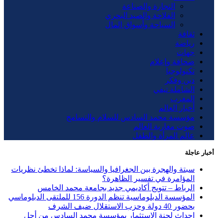
التجارة والصناعة
الفلاحة والصيد البحري
السياحة وأسواق المال
ثقافة
رياضة
جهات
صحافة وإعلام
تكنولوجيا
دين وفكر
الشاملة تيفي
المغرب
أخبار العالم
مؤسسة محمد السادس للسلام والتسامح
صوت مغاربة العالم
عالم المرأة والطفل
أخبار عاجلة
سبتة والهجرة بين الجغرافيا والسياسة: لماذا تخطئ نظريات
المؤامرة في تفسير الظاهرة؟
الرباط – تتويج أكاديمي جديد بجامعة محمد الخامس
المؤسسة الدبلوماسية تنظم الدورة 156 للملتقى الدبلوماسي
بحضور 40 دولة وحزب الاستقلال ضيف الشرف
إحداث لجنة الاستثمار بمؤسسة محمد السادس من أجل