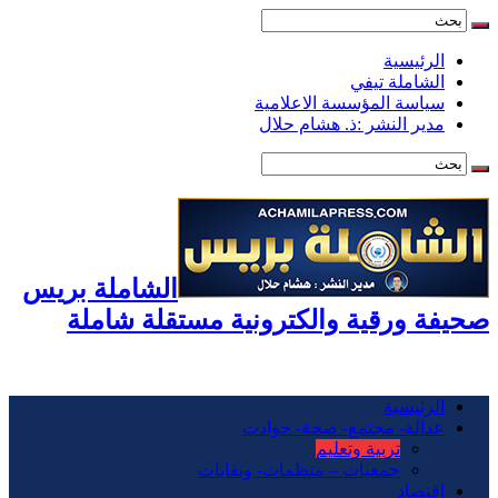
الرئيسية
الشاملة تيفي
سياسة المؤسسة الاعلامية
مدير النشر :ذ. هشام حلال
الشاملة بريس
صحيفة ورقية والكترونية مستقلة شاملة
الرئيسية
عدالة- مجتمع- صحة- حوادت
تربية وتعليم
جمعيات – منظمات- ونقابات
اقتصاد