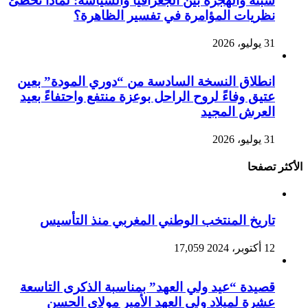
سبتة والهجرة بين الجغرافيا والسياسة: لماذا تخطئ
نظريات المؤامرة في تفسير الظاهرة؟
31 يوليو، 2026
انطلاق النسخة السادسة من “دوري المودة” بعين
عتيق وفاءً لروح الراحل بوعزة منتفع واحتفاءً بعيد
العرش المجيد
31 يوليو، 2026
الأكثر تصفحا
تاريخ المنتخب الوطني المغربي منذ التأسيس
12 أكتوبر، 2024
17,059
قصيدة “عيد ولي العهد” بمناسبة الذكرى التاسعة
عشرة لميلاد ولي العهد الأمير مولاي الحسن