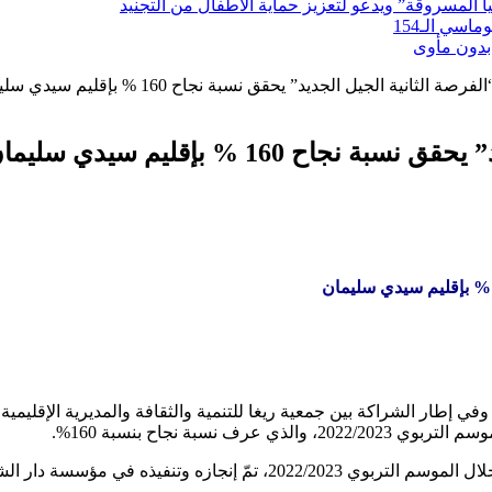
لمسروقة” ويدعو لتعزيز حماية الأطفال من التجنيد
سي الـ154
بدون مأوى
لثانية الجيل الجديد” يحقق نسبة نجاح 160 % بإقليم سيدي سليمان
 160 % بإقليم سيدي سليمان
 إطار الشراكة بين جمعية ريغا للتنمية والثقافة والمديرية الإقليمية ل
سبة نجاح بنسبة 160%.
يشار إلى أنّ مشروع الفرصة الثانية الجيل الجديد دار الشباب بومعيز خلال 