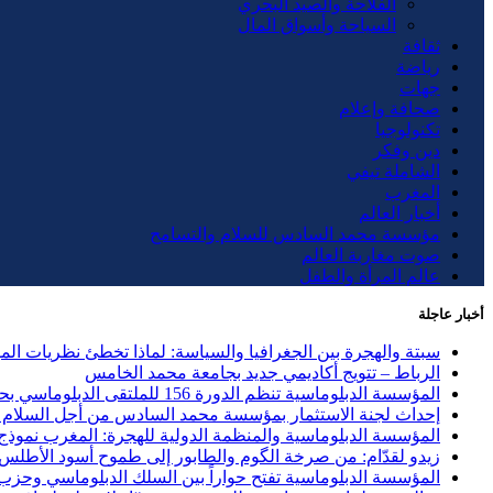
الفلاحة والصيد البحري
السياحة وأسواق المال
ثقافة
رياضة
جهات
صحافة وإعلام
تكنولوجيا
دين وفكر
الشاملة تيفي
المغرب
أخبار العالم
مؤسسة محمد السادس للسلام والتسامح
صوت مغاربة العالم
عالم المرأة والطفل
أخبار عاجلة
سبتة والهجرة بين الجغرافيا والسياسة: لماذا تخطئ نظريات ال
الرباط – تتويج أكاديمي جديد بجامعة محمد الخامس
المؤسسة الدبلوماسية تنظم الدورة 156 للملتقى الدبلوماسي بحضور 40 دولة وحزب الاستقلال ضيف الشرف
إحداث لجنة الاستثمار بمؤسسة محمد السادس من أجل السلام و
المؤسسة الدبلوماسية والمنظمة الدولية للهجرة: المغرب نموذج ر
زيدو لقدّام: من صرخة الگوم والطابور إلى طموح أسود الأطلس
المؤسسة الدبلوماسية تفتح حواراً بين السلك الدبلوماسي وحزب العد