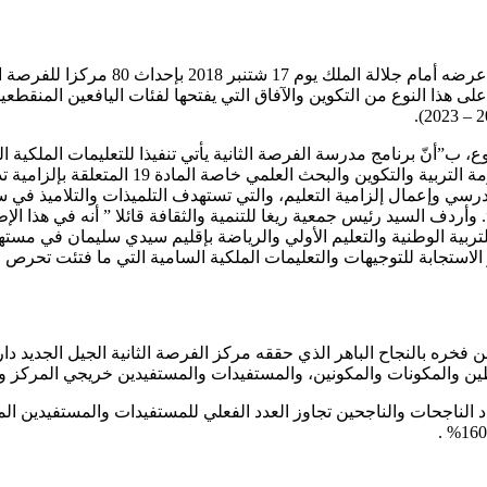
لى هذا النوع من التكوين والآفاق التي يفتحها لفئات اليافعين المنقط
ب”أنّ برنامج مدرسة الفرصة الثانية يأتي تنفيذا للتعليمات الملكية 
202 ذات الصلة بمحاربة الهدر المدرسي وإعمال إلزامية التعليم، والتي تستهدف التلميذا
أردف السيد رئيس جمعية ريغا للتنمية والثقافة قائلا ” أنه في هذا الإ
ر الاستجابة للتوجيهات والتعليمات الملكية السامية التي ما فتئت تحر
خره بالنجاح الباهر الذي حققه مركز الفرصة الثانية الجيل الجديد دار
والمكونات والمكونين، والمستفيدات والمستفيدين خريجي المركز وأو
د الناجحات والناجحين تجاوز العدد الفعلي للمستفيدات والمستفيدين الم