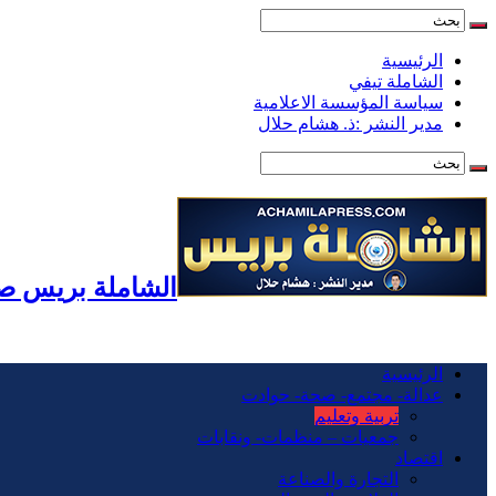
الرئيسية
الشاملة تيفي
سياسة المؤسسة الاعلامية
مدير النشر :ذ. هشام حلال
الشاملة بريس صح
الرئيسية
عدالة- مجتمع- صحة- حوادت
تربية وتعليم
جمعيات – منظمات- ونقابات
اقتصاد
التجارة والصناعة