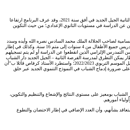
ومن الجدير بالذكر أن الوزارة التزمت في إطار برنامج العمل الذي تم عرضه أمام جلالة الملك يوم 17 شتنبر 2018 بإحداث 80 مركزا للفرصة الثانية الجيل الجديد في أفق سنة 2021، وقد عرف البرنامج ارتفاعا
عين عن الدراسة في مستويات الثانوي الإعدادي؛ من حيث التكوين
السامية لصاحب الجلالة الملك محمد السادس نصره الله وأيده وسدد
خطاه. وتماشيا مع مقتضيات القانون الإطار رقم 17.51 المتعلق بمنظومة التربية والتكوين والبحث العلمي خاصة المادة 19 المتعلقة بإلزامية تدريس جميع الأطفال من 4 سنوات إلى متم 16 سنة. وكذلك في إطار
ت والتلاميذ في سن التمدرس الإلزامي الذين انقطعوا عن الدراسة أو لم يتم تسجيلهم
طار يمكن التطرق لمدرسة الفرصة الثانية – الجيل الجديد دار الشباب
بومعيز، التي تم تدشينها لأول مرة بالعالم القروي بالمديرية الإقليمية للتربية الوطنية والتعليم الأولي والرياضة بإقليم سيدي سليمان في مستهل الموسم التربوي 2022/2023؛ واستطرد الأستاذ كرفاص قائلا ب”أن
ص على ضرورة إدماج الشباب في النموذج التنموي الجديد عبر خلق
 الشباب بومعيز على مستوى النتائج والإشعاع والتنظيم والتكوين،
لياء أمورهم.
تعاقد بشأنهم، وأن العدد الإضافي في إطار الاحتضان والتطوع