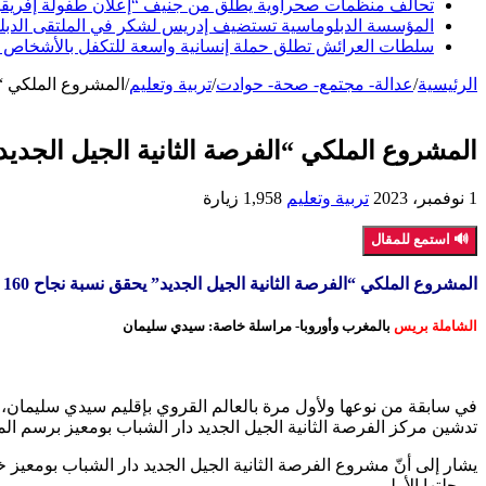
تحالف منظمات صحراوية يطلق من جنيف “إعلان طفولة إفريقيا ا
المؤسسة الدبلوماسية تستضيف إدريس لشكر في الملتقى الدبلوما
سلطات العرائش تطلق حملة إنسانية واسعة للتكفل بالأشخاص 
الرئيسية
/
عدالة- مجتمع- صحة- حوادت
/
تربية وتعليم
/
المشروع الملكي “الفرصة ا
المشروع الملكي “الفرصة الثانية الجيل الجديد” يحقق نسبة نجاح
1 نوفمبر، 2023
تربية وتعليم
1,958 زيارة
🔊 استمع للمقال
المشروع الملكي “الفرصة الثانية الجيل الجديد” يحقق نسبة نجاح 160 % بإقليم سيدي سليمان
الشاملة بريس
بالمغرب وأوروبا- مراسلة خاصة: سيدي سليمان
في سابقة من نوعها ولأول مرة بالعالم القروي بإقليم سيدي سليمان، وفي
تدشين مركز الفرصة الثانية الجيل الجديد دار الشباب بومعيز برسم الموسم التربوي 2022/2023، والذي عرف ن
مرحلتها الأولى.