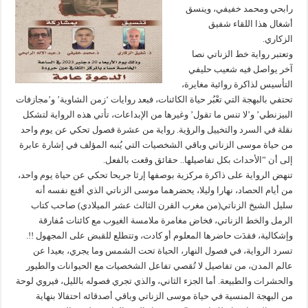
رابحي ومحمد خفيفي، وينسق
أشغال هذا اللقاء شفيق
الزكاري.
وتعتبر رواية خط الزناتي نصا
آخر يواصل فيه شعيب حليفي
التأسيس لذاكرة روائية مغايرة،
تحتفي بالبهجة التي تعْبُر حياة الكائنات، فبعد روايات ‘زمن الشاوية’ و’مجازفات
البيزنطي’ و’لا تنس ما تقول’ وغيرها من الإبداعات، تأتي هذه الرواية لتشكل
نقلة في السرد والتخييل والرؤية. رواية من عشرة فصول تحكي عن يوم واحد
من حياة موسى الزناتي وباقي الشخصيات التي يُنبه المؤلف في إشارة عابرة
إلى أن ”الأحداث بكل تفاصيلها.. حقائق وقعت بالفعل.
تنهض الرواية على ذاكرة مركزية بوصفها إرثا جريحا تحكي عن حياة يوم واحد،
من أيام الحصاد، نهارا وليلا، يحضرهما موسى الزناتي الذي أقنع نفسه أنه
سليل الشيخ الزناتي(من مغرب القرن الثالث عشر الميلادي) صاحب كتاب
الرمل والخط الزناتي، فخاض مغامرة ملامسة الغيوب مع كائنات مُفارقة
وإشكالية، فقدَت حاضرها المعلوم أو كادت، وتتطلع للقبض على المجهول !!.
تسرد الرواية، في فصول النهار، الحياة تحت الشمس وما يجري، بعيدا عن
عالم المدن، من تفاصيل لا تُقصي تفاعل الشخصيات مع الحيوانات والطيور
والحشرات والطبيعة. أما الجزء الثاني، والذي تجري فصوله بالليل، فيروي لوحة
من البهجة المنسية في حياة موسى الزناتي وباقي أصدقائه احتفالا بنهاية