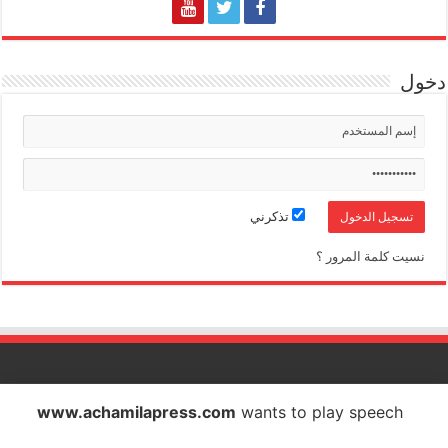
دخول
تذكرني
نسيت كلمة المرور ؟
الشاملة بريس تصدر عن شركة الشاملة بريس للاتصال والاشهار
www.achamilapress.com
wants to play speech
IF : 18734372 - CNSS : 4709939 - RC : 40517 - PATENTE : 17040538