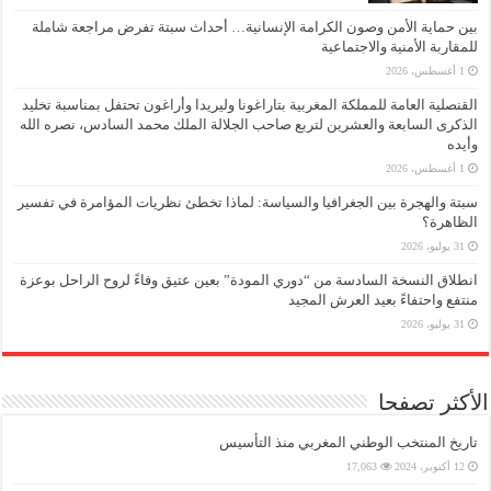
بين حماية الأمن وصون الكرامة الإنسانية… أحداث سبتة تفرض مراجعة شاملة
للمقاربة الأمنية والاجتماعية
1 أغسطس، 2026
القنصلية العامة للمملكة المغربية بتاراغونا وليريدا وأراغون تحتفل بمناسبة تخليد
الذكرى السابعة والعشرين لتربع صاحب الجلالة الملك محمد السادس، نصره الله
وأيده
1 أغسطس، 2026
سبتة والهجرة بين الجغرافيا والسياسة: لماذا تخطئ نظريات المؤامرة في تفسير
الظاهرة؟
31 يوليو، 2026
انطلاق النسخة السادسة من “دوري المودة” بعين عتيق وفاءً لروح الراحل بوعزة
منتفع واحتفاءً بعيد العرش المجيد
31 يوليو، 2026
الأكثر تصفحا
تاريخ المنتخب الوطني المغربي منذ التأسيس
12 أكتوبر، 2024
17,063