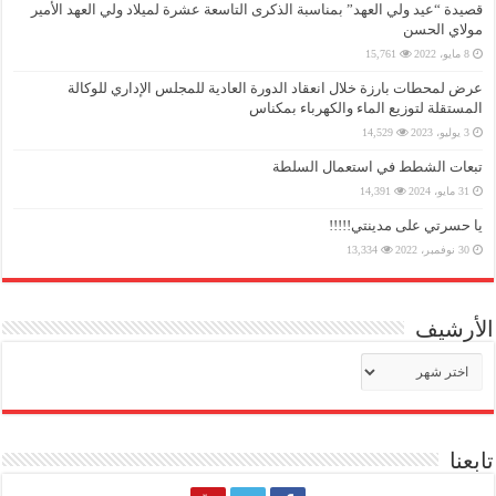
قصيدة “عيد ولي العهد” بمناسبة الذكرى التاسعة عشرة لميلاد ولي العهد الأمير
مولاي الحسن
8 مايو، 2022
15,761
عرض لمحطات بارزة خلال انعقاد الدورة العادية للمجلس الإداري للوكالة
المستقلة لتوزيع الماء والكهرباء بمكناس
3 يوليو، 2023
14,529
تبعات الشطط في استعمال السلطة
31 مايو، 2024
14,391
يا حسرتي على مدينتي!!!!!
30 نوفمبر، 2022
13,334
الأرشيف
الأرشيف
تابعنا