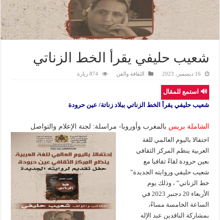
شعيب حليفي يقرأ الخط الزناتي
16 ديسمبر، 2023
الثقافة والفن
874 زيارة
🔊 استمع للمقال
شعيب حليفي يقرأ الخط الزناتي ببلاد زناتة/ عين حرودة
الشاملة بريس
بالمغرب وأوروبا- مراسلة: لجنة الإعلام والتواصل
احتفالا باليوم العالمي للغة
العربية ينظم المركز الثقافي
بعين حرودة لقاءً ثقافيا مع
شعيب حليفي وروايته الجديدة”
خط الزناتي” ، وذلك يوم
الأربعاء 20 دجنبر 2023 في
الساعة الخامسة مساءً،
بمشاركة الناقدين عبد الإله