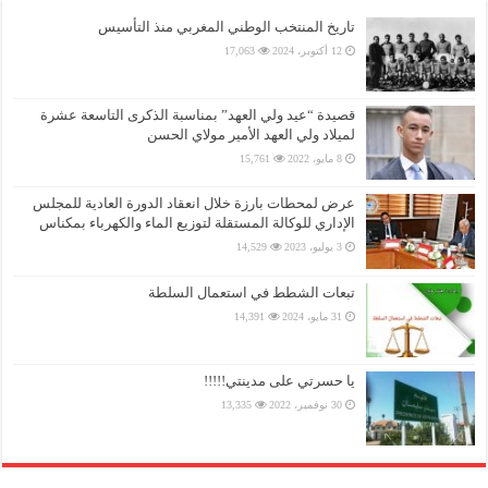
تاريخ المنتخب الوطني المغربي منذ التأسيس
12 أكتوبر، 2024
17,063
قصيدة “عيد ولي العهد” بمناسبة الذكرى التاسعة عشرة
لميلاد ولي العهد الأمير مولاي الحسن
8 مايو، 2022
15,761
عرض لمحطات بارزة خلال انعقاد الدورة العادية للمجلس
الإداري للوكالة المستقلة لتوزيع الماء والكهرباء بمكناس
3 يوليو، 2023
14,529
تبعات الشطط في استعمال السلطة
31 مايو، 2024
14,391
يا حسرتي على مدينتي!!!!!
30 نوفمبر، 2022
13,335