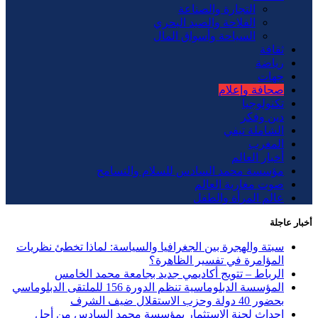
التجارة والصناعة
الفلاحة والصيد البحري
السياحة وأسواق المال
ثقافة
رياضة
جهات
صحافة وإعلام
تكنولوجيا
دين وفكر
الشاملة تيفي
المغرب
أخبار العالم
مؤسسة محمد السادس للسلام والتسامح
صوت مغاربة العالم
عالم المرأة والطفل
أخبار عاجلة
سبتة والهجرة بين الجغرافيا والسياسة: لماذا تخطئ نظريات
المؤامرة في تفسير الظاهرة؟
الرباط – تتويج أكاديمي جديد بجامعة محمد الخامس
المؤسسة الدبلوماسية تنظم الدورة 156 للملتقى الدبلوماسي
بحضور 40 دولة وحزب الاستقلال ضيف الشرف
إحداث لجنة الاستثمار بمؤسسة محمد السادس من أجل