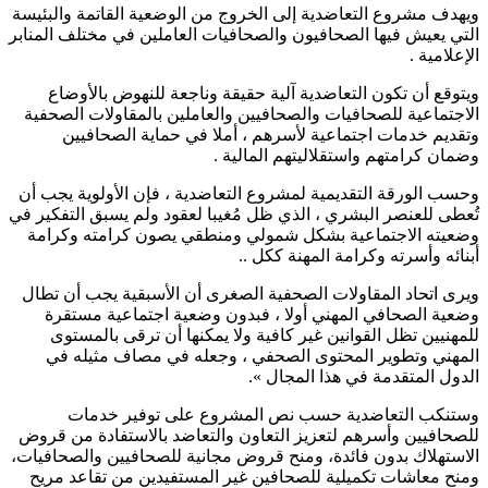
ويهدف مشروع التعاضدية إلى الخروج من الوضعية القاتمة والبئيسة
التي يعيش فيها الصحافيون والصحافيات العاملين في مختلف المنابر
الإعلامية .
ويتوقع أن تكون التعاضدية آلية حقيقة وناجعة للنهوض بالأوضاع
الاجتماعية للصحافيات والصحافيين والعاملين بالمقاولات الصحفية
وتقديم خدمات اجتماعية لأسرهم ، أملا في حماية الصحافيين
وضمان كرامتهم واستقلاليتهم المالية .
وحسب الورقة التقديمية لمشروع التعاضدية ، فإن الأولوية يجب أن
تُعطى للعنصر البشري ، الذي ظل مُغيبا لعقود ولم يسبق التفكير في
وضعيته الاجتماعية بشكل شمولي ومنطقي يصون كرامته وكرامة
أبنائه وأسرته وكرامة المهنة ككل ..
ويرى اتحاد المقاولات الصحفية الصغرى أن الأسبقية يجب أن تطال
وضعية الصحافي المهني أولا ، فبدون وضعية اجتماعية مستقرة
للمهنيين تظل القوانين غير كافية ولا يمكنها أن ترقى بالمستوى
المهني وتطوير المحتوى الصحفي ، وجعله في مصاف مثيله في
الدول المتقدمة في هذا المجال ».
وستنكب التعاضدية حسب نص المشروع على توفير خدمات
للصحافيين وأسرهم لتعزيز التعاون والتعاضد بالاستفادة من قروض
الاستهلاك بدون فائدة، ومنح قروض مجانية للصحافيين والصحافيات،
ومنح معاشات تكميلية للصحافين غير المستفيدين من تقاعد مريح