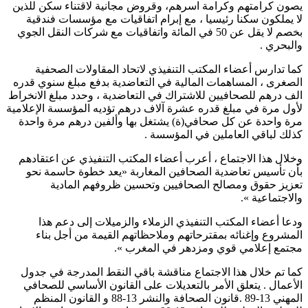
يصون كرامتهم وكرامة اسرهم، وقروض مجانية لاقتناء سكن للذين
لا يملكون سكنا رئيسيا ، مع إبرام اتفاقيات مع مؤسسات فندقية
بخصم لا يقل عن 50 في المائة واتفاقيات مع شركات النقل الجوي
والبحري .
كما تدارس أعضاء المكتب التنفيذي لاتحاد المقاولات الصحفية
الصغرى ، المساهمات المالية في التعاضدية بدفع مبلغ سنوي قدره
الف درهم للصحافيين للاشتراك في التعاضدية ، وحدد مبلغ الانخراط
لأول مرة في مبلغ قدره عشرة آلاف درهم تؤديه المؤسسة الإعلامية
مرة واحدة عن كل صحافي(ة) يشتغل بها وألفين درهم مرة واحدة
كذلك لباقي العاملين في المؤسسة .
وخلال هذا الاجتماع ، أعرب أعضاء المكتب التنفيذي عن اعتقادهم
بأن تأسيس تعاضدية الصحافين المغاربة «يعد خطوة حاسمة نحو
تعزيز حقوق ومصالح الصحافيين وتحسين ظروفهم المادية
والاجتماعية ».
ودعا أعضاء المكتب التنفيذي الزملاء والزميلات إلى دعم هذا
المشروع وإغنائه بمقترحاتهم وملاحظاتهم القيمة من أجل بناء
مجتمع إعلامي قوي ومزدهر في المغرب ».
كما تم خلال هذا الاجتماع مناقشة باقي النقط المدرجة في جدول
الأعمال . يتعلق الأمر بالتعديلات على القانون الأساسي للصحافي
المهني 13-89 .قانون الصحافة والنشر 13-88 و القانون المنظم