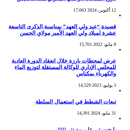
12 أكتوبر، 2024
17,063
قصيدة “عيد ولي العهد” بمناسبة الذكرى التاسعة
عشرة لميلاد ولي العهد الأمير مولاي الحسن
8 مايو، 2022
15,761
عرض لمحطات بارزة خلال انعقاد الدورة العادية
للمجلس الإداري للوكالة المستقلة لتوزيع الماء
والكهرباء بمكناس
3 يوليو، 2023
14,529
تبعات الشطط في استعمال السلطة
31 مايو، 2024
14,391
يا حسرتي على مدينتي!!!!!