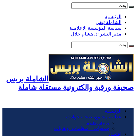
الرئيسية
الشاملة تيفي
سياسة المؤسسة الاعلامية
مدير النشر :ذ. هشام حلال
الشاملة بريس
صحيفة ورقية والكترونية مستقلة شاملة
الرئيسية
عدالة- مجتمع- صحة- حوادت
تربية وتعليم
جمعيات – منظمات- ونقابات
اقتصاد