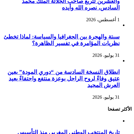
والعشرين لتربع صاحب الجلالة الملك محمد
السادس، نصره الله وأيده
1 أغسطس، 2026
سبتة والهجرة بين الجغرافيا والسياسة: لماذا تخطئ
نظريات المؤامرة في تفسير الظاهرة؟
31 يوليو، 2026
انطلاق النسخة السادسة من “دوري المودة” بعين
عتيق وفاءً لروح الراحل بوعزة منتفع واحتفاءً بعيد
العرش المجيد
31 يوليو، 2026
الأكثر تصفحا
تاريخ المنتخب الوطني المغربي منذ التأسيس