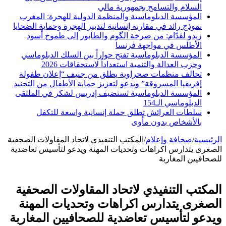
السلام والتسامح بجمهورية مالي
المؤسسة الدبلوماسية والمنظمة الدولية للهجرة: المغرب
نموذج رائد في مقاربة إنسانية لتدبير الهجرة وحماية الضحايا
زيدو لقدّام: من صرخة الگوم والطابور إلى طموح أسود
الأطلس في مواجهة فرنسا
المؤسسة الدبلوماسية تفتح حواراً بين السلك الدبلوماسي
وحزب العدالة والتنمية استعداداً لاستحقاقات 2026
تحالف منظمات صحراوية يطلق من جنيف “إعلان طفولة
إفريقيا المسروقة” ويدعو لتعزيز حماية الأطفال من التجنيد
المؤسسة الدبلوماسية تستضيف إدريس لشكر في الملتقى
الدبلوماسي الـ154
سلطات العرائش تطلق حملة إنسانية واسعة للتكفل
بالأشخاص بدون مأوى
الرئيسية
/
صحافة وإعلام
/
المكتب التنفيذي لاتحاد المقاولات الصحفية
الصغرى يتدارس اكراهات وتحديات المهنة ويدعو لتأسيس تعاضدية
للصحافيين المغاربة
المكتب التنفيذي لاتحاد المقاولات الصحفية
الصغرى يتدارس اكراهات وتحديات المهنة
ويدعو لتأسيس تعاضدية للصحافيين المغاربة