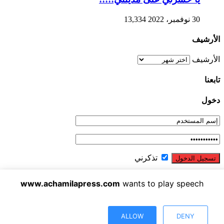
30 نوفمبر، 2022
13,334
الأرشيف
الأرشيف
تابعنا
دخول
تذكرني
نسيت كلمة المرور ؟
www.achamilapress.com
wants to play speech
الشاملة بريس تصدر عن شركة الشاملة بريس للاتصال والاشهار
IF : 18734372 - CNSS : 4709939 - RC : 40517 - PATENTE :
17040538
ALLOW
DENY
E-mail : achamilapress@gmail.com